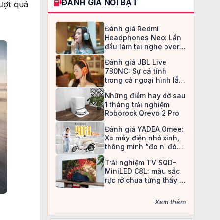
ĐÁNH GIÁ NỔI BẬT
ượt quá
Đánh giá Redmi
Headphones Neo: Lần
đầu làm tai nghe over-
ear, Redmi chọn cách đi
Đánh giá JBL Live
an toàn
780NC: Sự cá tính
trong cả ngoại hình lẫn
chất âm
Những điểm hay dở sau
1 tháng trải nghiệm
Roborock Qrevo 2 Pro
Đánh giá YADEA Omee:
Xe máy điện nhỏ xinh,
thông minh “đo ni đóng
giày” cho nữ sinh
Trải nghiệm TV SQD-
MiniLED C8L: màu sắc
rực rỡ chưa từng thấy ở
TV LCD
Xem thêm