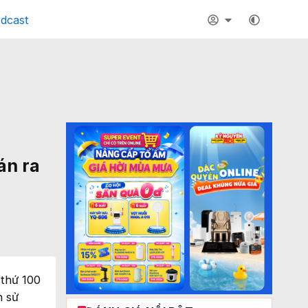
dcast
án ra
 thứ 100
h sử