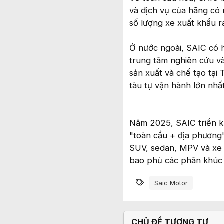
và dịch vụ của hãng có m
số lượng xe xuất khẩu r
Ở nước ngoài, SAIC có h
trung tâm nghiên cứu và
sản xuất và chế tạo tại 
tàu tự vận hành lớn nh
Năm 2025, SAIC triển kh
"toàn cầu + địa phương"
SUV, sedan, MPV và xe 
bao phủ các phân khúc t
Từ khóa
Saic Motor
CHỦ ĐỀ TƯƠNG TỰ