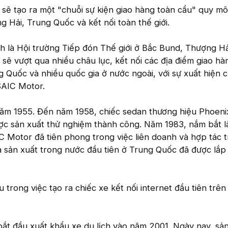
sẽ tạo ra một "chuỗi sự kiện giao hàng toàn cầu" quy mô
g Hải, Trung Quốc và kết nối toàn thế giới.
nh là Hội trường Tiếp đón Thế giới ở Bắc Bund, Thượng Hải
 sẽ vượt qua nhiều châu lục, kết nối các địa điểm giao hàn
 Quốc và nhiều quốc gia ở nước ngoài, với sự xuất hiện c
SAIC Motor.
ăm 1955. Đến năm 1958, chiếc sedan thương hiệu Phoeni
ợc sản xuất thử nghiệm thành công. Năm 1983, nắm bắt l
C Motor đã tiên phong trong việc liên doanh và hợp tác 
 sản xuất trong nước đầu tiên ở Trung Quốc đã được lắp
rong việc tạo ra chiếc xe kết nối internet đầu tiên trên 
bắt đầu xuất khẩu xe du lịch vào năm 2001. Ngày nay, s