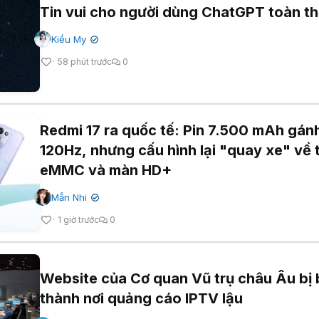
Tin vui cho người dùng ChatGPT toàn th
Kiều My
✔
58 phút trước
0
Redmi 17 ra quốc tế: Pin 7.500 mAh gán
120Hz, nhưng cấu hình lại "quay xe" về 
eMMC và màn HD+
Mẫn Nhi
✔
1 giờ trước
0
Website của Cơ quan Vũ trụ châu Âu bị 
thành nơi quảng cáo IPTV lậu