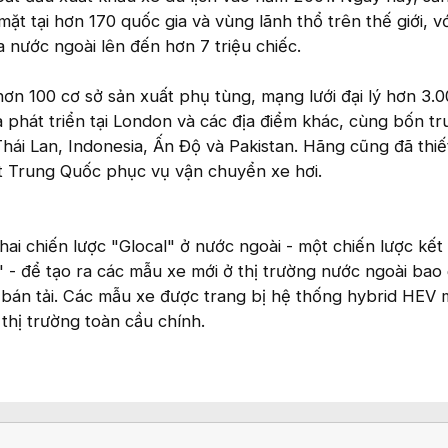
ặt tại hơn 170 quốc gia và vùng lãnh thổ trên thế giới, v
a nước ngoài lên đến hơn 7 triệu chiếc.
ơn 100 cơ sở sản xuất phụ tùng, mạng lưới đại lý hơn 3.0
 phát triển tại London và các địa điểm khác, cùng bốn t
Thái Lan, Indonesia, Ấn Độ và Pakistan. Hãng cũng đã thiết
ất Trung Quốc phục vụ vận chuyển xe hơi.
ai chiến lược "Glocal" ở nước ngoài - một chiến lược kết
 - để tạo ra các mẫu xe mới ở thị trường nước ngoài ba
bán tải. Các mẫu xe được trang bị hệ thống hybrid HEV 
hị trường toàn cầu chính.