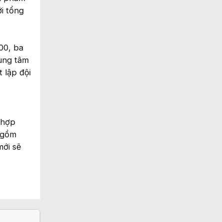
ới tổng
00, ba
rung tâm
 lập đội
 hợp
o gồm
mới sẽ