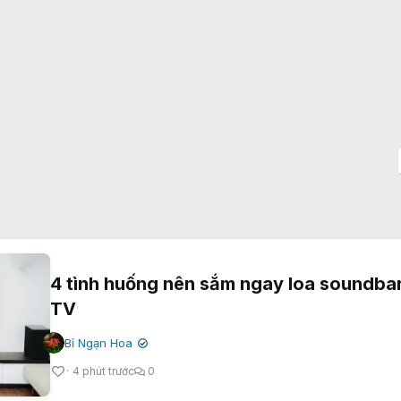
4 tình huống nên sắm ngay loa soundba
TV
Bỉ Ngạn Hoa
✔
4 phút trước
0