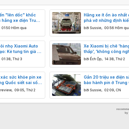
ến "lên dốc" khốc
Hãng xe ít ồn ào nhất
ều hãng xe điện Trung
phá vỡ những định ki
đao vì lợi nhuận
ngành xe điện Trung 
,
01:50 Hôm qua
bởi
Sussie
,
00:56 Hôm qu
ôi nhọ Xiaomi Auto
Xe Xiaomi bị chê 'hàn
ạo: Kẻ tung tin giả bị
thấp', 'không công ngh
7 ngày, phạt tiền
nhưng bán chạy 30.0
,
01:38, Thứ 3
bởi
Ếch Ộp
,
14:38, Thứ 2
chiếc: 'Redmi ô tô' là 
hay chê?
 xác sức khỏe pin xe
Gần 20 triệu xe điện s
ng Quốc siết sai số
bảo hành pin ở Trung
 không quá 5%
Mối lo độ pin ngoài giá
nreview
,
09:05, Thứ 2
bởi
Sussie
,
02:09, CN
hiểm họa khôn lường