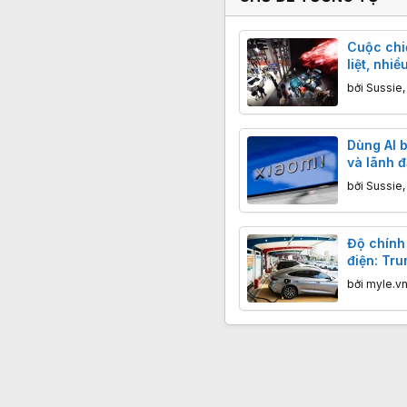
Cuộc chi
liệt, nhi
Quốc lao 
bởi
Sussie
Dùng AI b
và lãnh đ
tạm giam 
bởi
Sussie
Độ chính
điện: Tru
hiển thị
bởi
myle.v