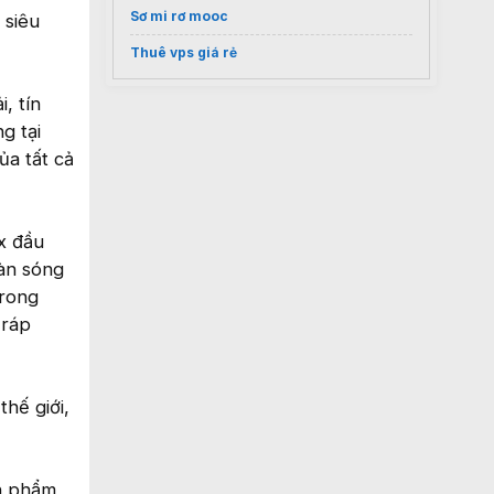
Sơ mi rơ mooc
 siêu
Thuê vps giá rẻ
, tín
g tại
ủa tất cả
x đầu
àn sóng
trong
 ráp
thế giới,
ản phẩm