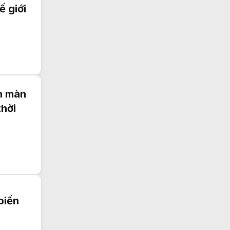
ế giới
h màn
thời
biến