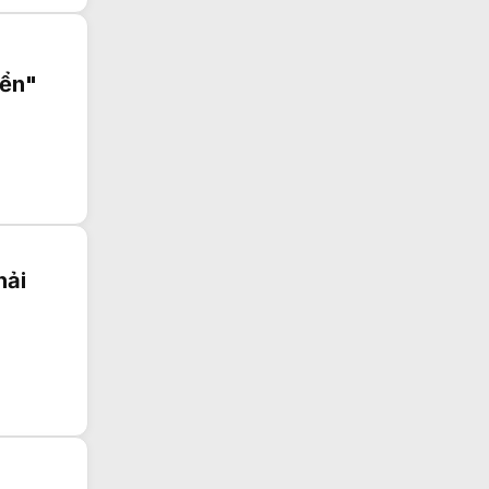
iển"
hải