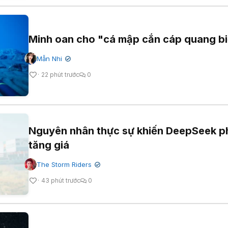
Minh oan cho "cá mập cắn cáp quang b
Mẫn Nhi
✔
22 phút trước
0
Nguyên nhân thực sự khiến DeepSeek p
tăng giá
The Storm Riders
✔
43 phút trước
0