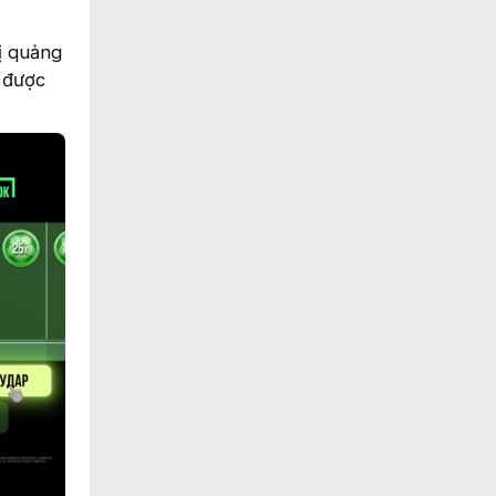
ị quảng
 được