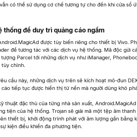
vẫn có thể sử dụng cơ chế tương tự cho đến khi cửa sổ 
ệ thống để duy trì quảng cáo ngầm​
ndroid.MagicAd được tùy biến riêng cho thiết bị Vivo. P
der để tương tác với các dịch vụ hệ thống. Mã độc gửi cá
i tượng Parcel tới những dịch vụ như iManager, Phoneboo
tùy chỉnh.
yêu cầu này, những dịch vụ trên sẽ kích hoạt mô-đun DE
cáo tiếp tục được hiển thị từ nền mà người dùng khó phá
ỹ thuật đặc thù của từng nhà sản xuất, Android.MagicAd
ng tiện của hệ thống. Trojan sẽ giải mã một tệp âm thanh
lên thiết bị, khởi động trình phát với âm lượng gần bằng 
sự kiện điều khiển đa phương tiện.