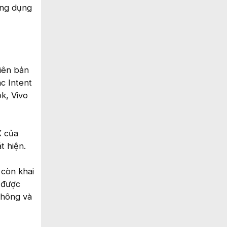
ứng dụng
hiên bản
c Intent
k, Vivo
X của
t hiện.
 còn khai
 được
không và