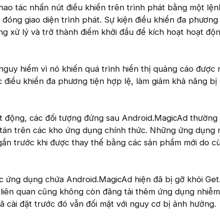
ao tác nhấn nút điều khiển trên trình phát bằng một lện
đóng giao diện trình phát. Sự kiện điều khiển đa phương 
g xử lý và trở thành điểm khởi đầu để kích hoạt hoạt độ
nguy hiểm vì nó khiến quá trình hiển thị quảng cáo được
c điều khiển đa phương tiện hợp lệ, làm giảm khả năng bị
oạt động, các đối tượng đứng sau Android.MagicAd thường
 tán trên các kho ứng dụng chính thức. Những ứng dụng 
 ngắn trước khi được thay thế bằng các sản phẩm mới do c
c ứng dụng chứa Android.MagicAd hiện đã bị gỡ khỏi Ge
n liên quan cũng không còn đăng tải thêm ứng dụng nhiễ
đã cài đặt trước đó vẫn đối mặt với nguy cơ bị ảnh hưởng.