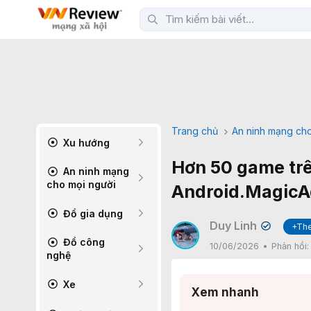
Trang chủ
An ninh mạng cho
Xu hướng
Hơn 50 game trê
An ninh mạng
cho mọi người
Android.MagicAd
Đồ gia dụng
Duy Linh
+The
✔
Đồ công
10/06/2026
Phản hồi
nghệ
Xe
Xem nhanh