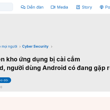
Diễn đàn
Media
Story
Po
 mọi người
Cyber Security
n kho ứng dụng bị cài cắm
, người dùng Android có đang gặp r
o dõi
:
0