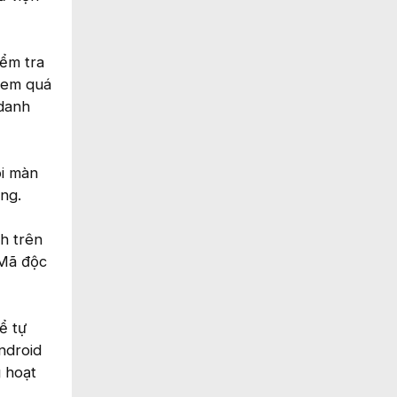
iểm tra
 xem quá
 danh
ỏi màn
ộng.
h trên
 Mã độc
ể tự
ndroid
g hoạt