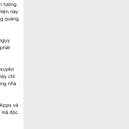
h tương
tiện này
ng quảng
 ngụy
 phát
 xuyên
này chỉ
ùng nhà
tApps và
m mã độc.