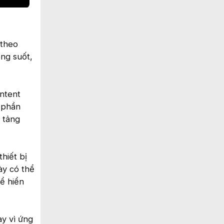
 theo
ong suốt,
Intent
 phần
 tảng
hiết bị
ày có thể
ể hiển
y vì ứng