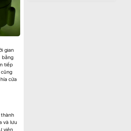
i gian
ế bằng
n tiếp
o cũng
phía cửa
 thành
 và lưu
ư viện