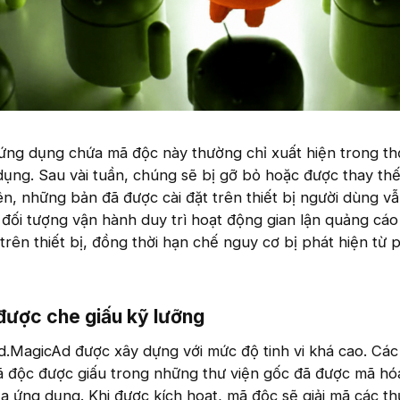
ứng dụng chứa mã độc này thường chỉ xuất hiện trong thờ
dụng. Sau vài tuần, chúng sẽ bị gỡ bỏ hoặc được thay th
n, những bản đã được cài đặt trên thiết bị người dùng vẫ
 đối tượng vận hành duy trì hoạt động gian lận quảng cá
 trên thiết bị, đồng thời hạn chế nguy cơ bị phát hiện từ 
ược che giấu kỹ lưỡng​
d.MagicAd được xây dựng với mức độ tinh vi khá cao. Các
 độc được giấu trong những thư viện gốc đã được mã hóa
a ứng dụng. Khi được kích hoạt, mã độc sẽ giải mã các th