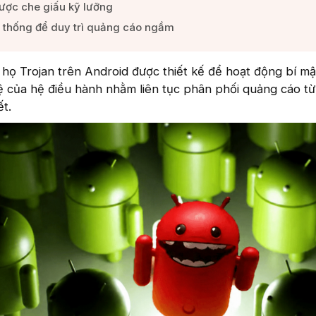
ược che giấu kỹ lưỡng​
 thống để duy trì quảng cáo ngầm​
họ Trojan trên Android được thiết kế để hoạt động bí mậ
ệ của hệ điều hành nhằm liên tục phân phối quảng cáo t
t.