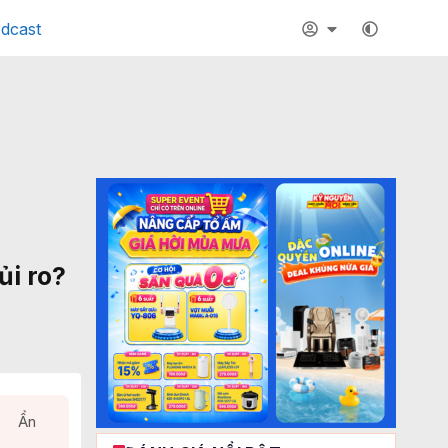
dcast
ủi ro?
Ẩn