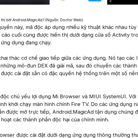
 thị bởi Android.MagicAd.1
(Nguồn: Doctor Web).
quyền này, mã độc áp dụng nhiều kỹ thuật khác nhau tùy
 cáo cuối cùng được hiển thị dưới dạng cửa sổ Activity tr
c ứng dụng đang chạy.
ai thác cơ chế giao tiếp giữa các ứng dụng. Nó tạo các 
 những mô-đun DEX đã giải mã, sau đó chuyển các thành
 được cài đặt sẵn có đặc quyền hệ thống trên một số nền
ã độc chủ yếu lợi dụng Mi Browser và MIUI SystemUI. Với t
ình khởi chạy màn hình chính Fire TV. Do các ứng dụng n
cần được mở trực tiếp, Android.MagicAd tận dụng chúng đ
 hoạt các thành phần độc hại của chính mình.
owser được cài đặt dưới dạng ứng dụng thông thường tha