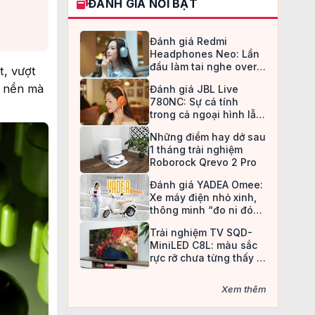
ĐÁNH GIÁ NỔI BẬT
Đánh giá Redmi
Headphones Neo: Lần
đầu làm tai nghe over-
t, vượt
ear, Redmi chọn cách đi
ừ nền mà
Đánh giá JBL Live
an toàn
780NC: Sự cá tính
trong cả ngoại hình lẫn
chất âm
Những điểm hay dở sau
1 tháng trải nghiệm
Roborock Qrevo 2 Pro
Đánh giá YADEA Omee:
Xe máy điện nhỏ xinh,
thông minh “đo ni đóng
giày” cho nữ sinh
Trải nghiệm TV SQD-
MiniLED C8L: màu sắc
rực rỡ chưa từng thấy ở
TV LCD
Xem thêm