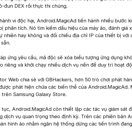
ô-đun DEX rồi thực thi chúng.
c hành vi độc hại, Android.MagicAd tiến hành nhiều bước k
ị phân tích. Nó tìm kiếm dấu hiệu của máy ảo, đánh giá
tự nhiên hay không và đối chiếu địa chỉ IP của thiết bị với
 sẵn.
đáp ứng yêu cầu, mã độc sẽ xóa biểu tượng ứng dụng kh
o riêng và khởi chạy nhiều dịch vụ nền để duy trì hoạt đ
or Web chia sẻ với GBHackers, hơn 50 trò chơi phát hàn
được phát hiện chứa các biến thể của Android.MagicAd.
n trên Samsung Galaxy Store.
 tục, Android.MagicAd còn thiết lập các tác vụ giám sát đ
g dịch vụ quan trọng theo định kỳ. Trên các phiên bản A
màn hình ảo nhằm ngăn hệ thống dừng các tiến trình đan