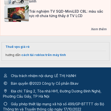
sinh
Trải nghiệm TV SQD-MiniLED C8L: màu sắc
rực rỡ chưa từng thấy ở TV LCD
Xem thêm
Thuê vps giá rẻ
hướng dẫn
cách tải roblox trên máy tính
Chịu trách nhiệm nội dung: LÊ THỊ HẠNH
Bản quyền @2023 Công ty Cổ phần Bkav
Địa chỉ: Tầng 2, Tòa nhà HH1, Đường Dương Đình Nghệ,
Phường Cầu Giấy, TP Hà Nội
Giấy phép thiết lập mạng xã hội số 499/GP-BTTTT
do Bộ
Thông tin và Truyền thông cấp ngày 17/10/2022