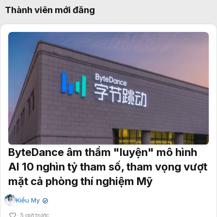
Thành viên mới đăng
ByteDance âm thầm "luyện" mô hình
AI 10 nghìn tỷ tham số, tham vọng vượt
mặt cả phòng thí nghiệm Mỹ
Kiều My
✔
5 giờ trước