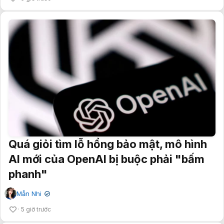
Quá giỏi tìm lỗ hổng bảo mật, mô hình
AI mới của OpenAI bị buộc phải "bấm
phanh"
Mẫn Nhi
✔
5 giờ trước