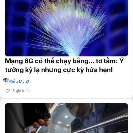
Mạng 6G có thể chạy bằng... tơ tằm: Ý
tưởng kỳ lạ nhưng cực kỳ hứa hẹn!
Kiều My
✔
6 giờ trước