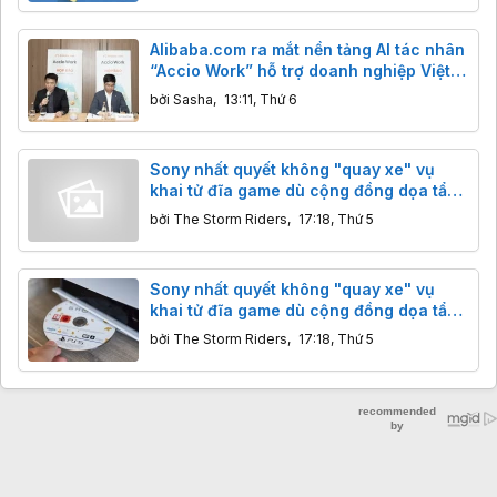
Alibaba.com ra mắt nền tảng AI tác nhân
“Accio Work” hỗ trợ doanh nghiệp Việt
xuất khẩu
bởi
Sasha
,
13:11, Thứ 6
Sony nhất quyết không "quay xe" vụ
khai tử đĩa game dù cộng đồng dọa tẩy
chay
bởi
The Storm Riders
,
17:18, Thứ 5
Sony nhất quyết không "quay xe" vụ
khai tử đĩa game dù cộng đồng dọa tẩy
chay
bởi
The Storm Riders
,
17:18, Thứ 5