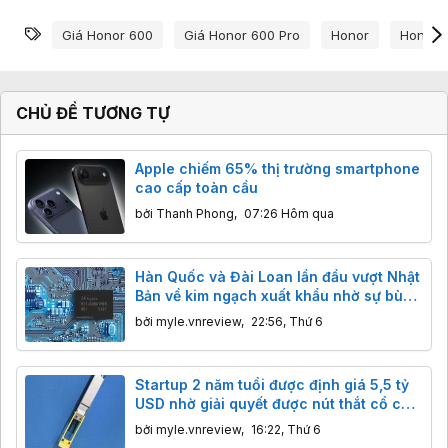
Từ khóa
Giá Honor 600
Giá Honor 600 Pro
Honor
Honor 6
CHỦ ĐỀ TƯƠNG TỰ
Apple chiếm 65% thị trường smartphone
cao cấp toàn cầu
bởi
Thanh Phong
,
07:26 Hôm qua
Hàn Quốc và Đài Loan lần đầu vượt Nhật
Bản về kim ngạch xuất khẩu nhờ sự bùng
nổ của AI
bởi
myle.vnreview
,
22:56, Thứ 6
Startup 2 năm tuổi được định giá 5,5 tỷ
USD nhờ giải quyết được nút thắt cổ chai
của chip AI
bởi
myle.vnreview
,
16:22, Thứ 6