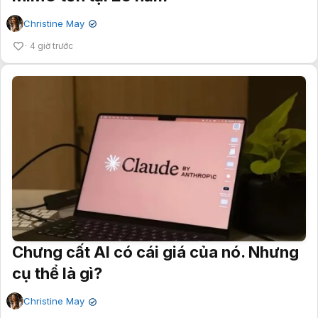
Christine May
✔
4 giờ trước
Chưng cất AI có cái giá của nó. Nhưng
cụ thể là gì?
Christine May
✔