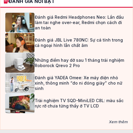
ĐÁNH GIÁ NỔI BẬT
Đánh giá Redmi Headphones Neo: Lần đầu
làm tai nghe over-ear, Redmi chọn cách đi
an toàn
Đánh giá JBL Live 780NC: Sự cá tính trong
cả ngoại hình lẫn chất âm
Những điểm hay dở sau 1 tháng trải nghiệm
Roborock Qrevo 2 Pro
Đánh giá YADEA Omee: Xe máy điện nhỏ
xinh, thông minh “đo ni đóng giày” cho nữ
sinh
Trải nghiệm TV SQD-MiniLED C8L: màu sắc
rực rỡ chưa từng thấy ở TV LCD
Xem thêm