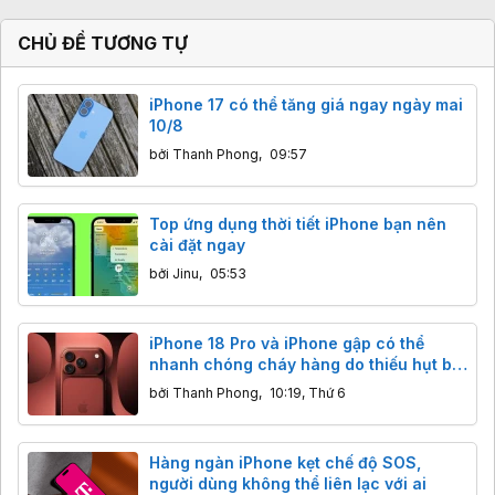
CHỦ ĐỀ TƯƠNG TỰ
iPhone 17 có thể tăng giá ngay ngày mai
10/8
bởi
Thanh Phong
,
09:57
Top ứng dụng thời tiết iPhone bạn nên
cài đặt ngay
bởi
Jinu
,
05:53
iPhone 18 Pro và iPhone gập có thể
nhanh chóng cháy hàng do thiếu hụt bộ
nhớ
bởi
Thanh Phong
,
10:19, Thứ 6
Hàng ngàn iPhone kẹt chế độ SOS,
người dùng không thể liên lạc với ai