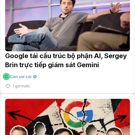
Google tái cấu trúc bộ phận AI, Sergey
Brin trực tiếp giám sát Gemini
C
Con voi còi
✔
1 giờ trước