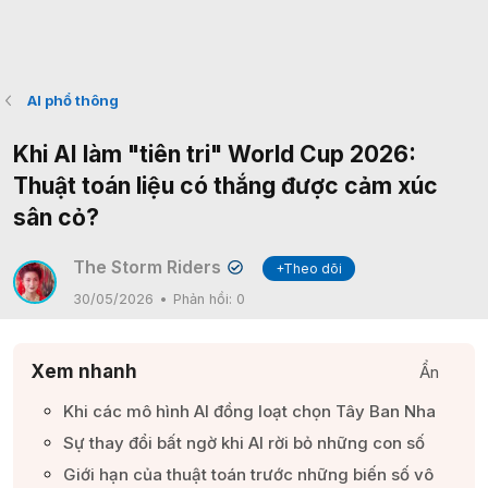
AI phổ thông
Khi AI làm "tiên tri" World Cup 2026:
Thuật toán liệu có thắng được cảm xúc
sân cỏ?
The Storm Riders
+Theo dõi
✔
30/05/2026
Phản hồi:
0
Xem nhanh
Ẩn
Khi các mô hình AI đồng loạt chọn Tây Ban Nha​
Sự thay đổi bất ngờ khi AI rời bỏ những con số​
Giới hạn của thuật toán trước những biến số vô