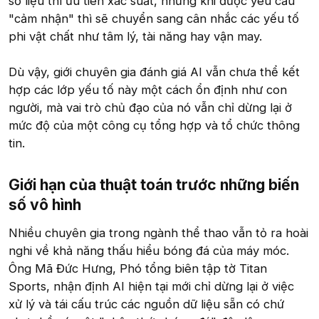
số liệu thì ưu tiên xác suất, nhưng khi được yêu cầu
"cảm nhận" thì sẽ chuyển sang cân nhắc các yếu tố
phi vật chất như tâm lý, tài năng hay vận may.
Dù vậy, giới chuyên gia đánh giá AI vẫn chưa thể kết
hợp các lớp yếu tố này một cách ổn định như con
người, mà vai trò chủ đạo của nó vẫn chỉ dừng lại ở
mức độ của một công cụ tổng hợp và tổ chức thông
tin.
Giới hạn của thuật toán trước những biến
số vô hình​
Nhiều chuyên gia trong ngành thể thao vẫn tỏ ra hoài
nghi về khả năng thấu hiểu bóng đá của máy móc.
Ông Mã Đức Hưng, Phó tổng biên tập tờ Titan
Sports, nhận định AI hiện tại mới chỉ dừng lại ở việc
xử lý và tái cấu trúc các nguồn dữ liệu sẵn có chứ