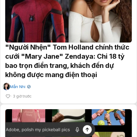
"Người Nhện" Tom Holland chính thức
cưới "Mary Jane" Zendaya: Chi 18 tỷ
bao trọn điền trang, khách đến dự
không được mang điện thoại
Mẫn Nhi
✔
3 giờ trước