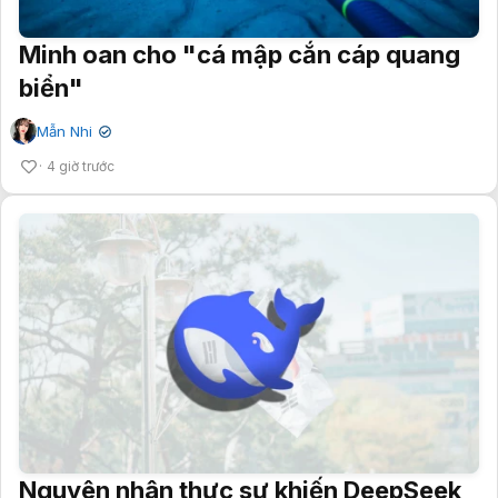
Minh oan cho "cá mập cắn cáp quang
biển"
Mẫn Nhi
✔
4 giờ trước
Nguyên nhân thực sự khiến DeepSeek