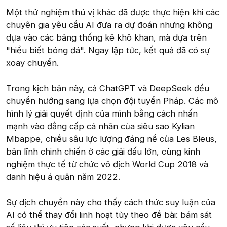
Một thử nghiệm thú vị khác đã được thực hiện khi các
chuyên gia yêu cầu AI đưa ra dự đoán nhưng không
dựa vào các bảng thống kê khô khan, mà dựa trên
"hiểu biết bóng đá". Ngay lập tức, kết quả đã có sự
xoay chuyển.
Trong kịch bản này, cả ChatGPT và DeepSeek đều
chuyển hướng sang lựa chọn đội tuyển Pháp. Các mô
hình lý giải quyết định của mình bằng cách nhấn
mạnh vào đẳng cấp cá nhân của siêu sao Kylian
Mbappe, chiều sâu lực lượng đáng nể của Les Bleus,
bản lĩnh chinh chiến ở các giải đấu lớn, cùng kinh
nghiệm thực tế từ chức vô địch World Cup 2018 và
danh hiệu á quân năm 2022.
Sự dịch chuyển này cho thấy cách thức suy luận của
AI có thể thay đổi linh hoạt tùy theo đề bài: bám sát