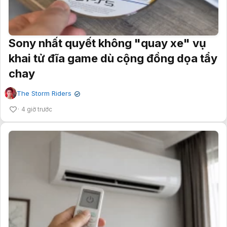
Sony nhất quyết không "quay xe" vụ
khai tử đĩa game dù cộng đồng dọa tẩy
chay
The Storm Riders
✔
4 giờ trước