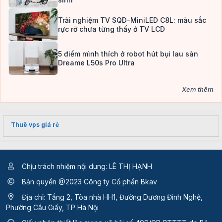
Trải nghiệm TV SQD-MiniLED C8L: màu sắc
rực rỡ chưa từng thấy ở TV LCD
5 điểm mình thích ở robot hút bụi lau sàn
Dreame L50s Pro Ultra
Xem thêm
Thuê vps giá rẻ
Chịu trách nhiệm nội dung: LÊ THỊ HẠNH
Bản quyền @2023 Công ty Cổ phần Bkav
Địa chỉ: Tầng 2, Tòa nhà HH1, Đường Dương Đình Nghệ,
Phường Cầu Giấy, TP Hà Nội