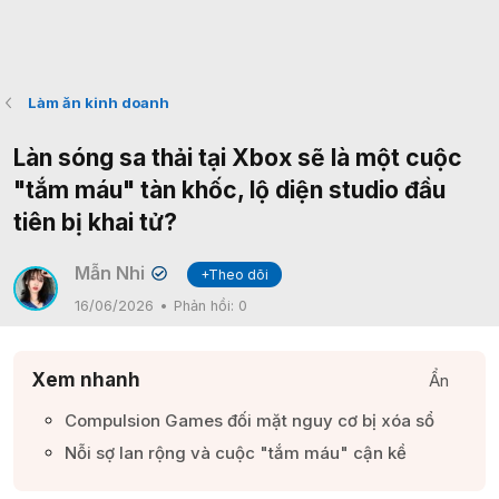
Làm ăn kinh doanh
Làn sóng sa thải tại Xbox sẽ là một cuộc
"tắm máu" tàn khốc, lộ diện studio đầu
tiên bị khai tử?
Mẫn Nhi
+Theo dõi
✔
16/06/2026
Phản hồi:
0
Xem nhanh
Ẩn
Compulsion Games đối mặt nguy cơ bị xóa sổ​
Nỗi sợ lan rộng và cuộc "tắm máu" cận kề​