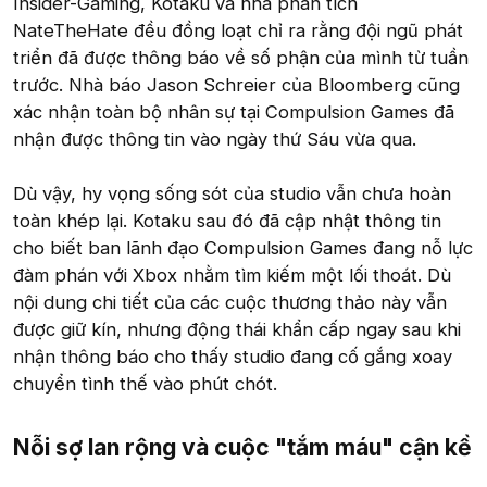
Insider-Gaming, Kotaku và nhà phân tích
NateTheHate đều đồng loạt chỉ ra rằng đội ngũ phát
triển đã được thông báo về số phận của mình từ tuần
trước. Nhà báo Jason Schreier của Bloomberg cũng
xác nhận toàn bộ nhân sự tại Compulsion Games đã
nhận được thông tin vào ngày thứ Sáu vừa qua.
Dù vậy, hy vọng sống sót của studio vẫn chưa hoàn
toàn khép lại. Kotaku sau đó đã cập nhật thông tin
cho biết ban lãnh đạo Compulsion Games đang nỗ lực
đàm phán với Xbox nhằm tìm kiếm một lối thoát. Dù
nội dung chi tiết của các cuộc thương thảo này vẫn
được giữ kín, nhưng động thái khẩn cấp ngay sau khi
nhận thông báo cho thấy studio đang cố gắng xoay
chuyển tình thế vào phút chót.
Nỗi sợ lan rộng và cuộc "tắm máu" cận kề​