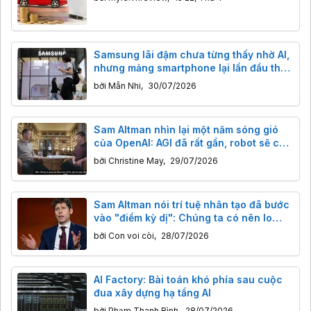
Samsung lãi đậm chưa từng thấy nhờ AI,
nhưng mảng smartphone lại lần đầu thua
lỗ
bởi
Mẫn Nhi
,
30/07/2026
Sam Altman nhìn lại một năm sóng gió
của OpenAI: AGI đã rất gần, robot sẽ có
"khoảnh khắc ChatGPT" trong 2 đến 3
bởi
Christine May
,
29/07/2026
năm tới
Sam Altman nói trí tuệ nhân tạo đã bước
vào "điểm kỳ dị": Chúng ta có nên lo
lắng?
bởi
Con voi còi
,
28/07/2026
AI Factory: Bài toán khó phía sau cuộc
đua xây dựng hạ tầng AI
bởi
Phạm Thanh Bình
,
28/07/2026