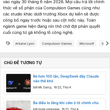
vào ngày 30 tháng 6 năm 2026. Mọi câu trả lời chính
thức về số phận của Compulsion Games cũng như
các studio khác dưới trướng Xbox dự kiến sẽ được
công bố ngay trước hoặc sau cột mốc này. Toàn
ngành game hiện đang nín thở chờ đợi phán quyết
cuối cùng từ gã khổng lồ công nghệ.
Từ khóa
Arkane Lyon
Compulsion Games
Microsoft
Sa Th
CHỦ ĐỀ TƯƠNG TỰ
Rẻ hơn 100 lần, DeepSeek đẩy Claude
vào thế khó
bởi
Mr. Darcy
,
16:22, Thứ 4
Ba điều lo lắng khi cầm ô tô chính chủ
bởi
myle.vnreview
,
15:22, Thứ 4