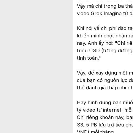
Vậy mà chỉ trong ba thá
video Grok Imagine từ đ
Khi nói về chi phí đào 
khiến mình chợt nhận ra 
nay. Anh ấy nói: "Chỉ ri
triệu USD (tương đương 
tính toán."
Vậy, để xây dựng một mô
của bạn có nguồn lực dồ
thể đánh giá thấp chi ph
Hãy hình dung bạn muốn 
tỷ video từ internet, mỗ
Chỉ riêng khoản này, bạ
S3, 5 PB lưu trữ tiêu 
VNĐ) mỗi tháng.