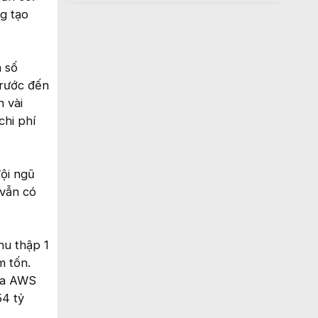
g tạo
n số
trước đến
n vài
chi phí
đội ngũ
 vẫn có
hu thập 1
m tốn.
của AWS
54 tỷ