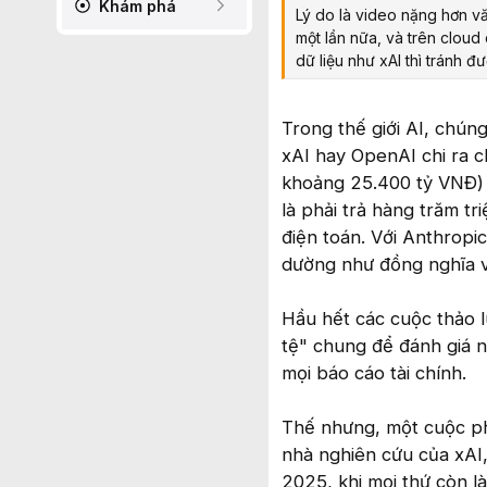
Khám phá
Lý do là video nặng hơn văn
một lần nữa, và trên cloud
dữ liệu như xAI thì tránh 
Trong thế giới AI, chú
xAI hay OpenAI chi ra c
khoảng 25.400 tỷ VNĐ) 
là phải trả hàng trăm t
điện toán. Với Anthropi
dường như đồng nghĩa v
Hầu hết các cuộc thảo 
tệ" chung để đánh giá n
mọi báo cáo tài chính.
Thế nhưng, một cuộc ph
nhà nghiên cứu của xAI,
2025, khi mọi thứ còn l