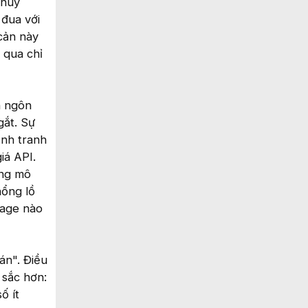
 huy
đua với
cản này
 qua chỉ
h ngôn
gắt. Sự
ạnh tranh
iá API.
ững mô
hổng lồ
rage nào
án". Điều
 sắc hơn:
ố ít