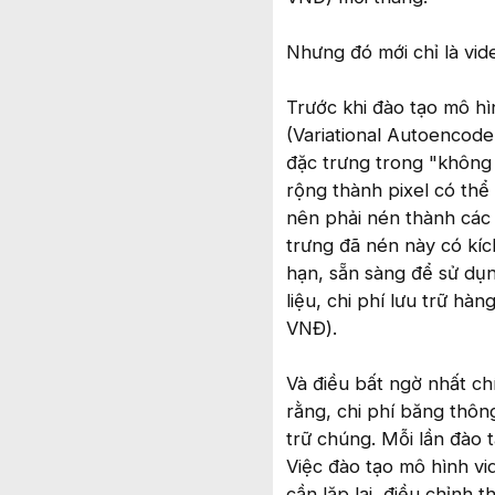
Nhưng đó mới chỉ là vid
Trước khi đào tạo mô hì
(Variational Autoencode
đặc trưng trong "không 
rộng thành pixel có thể
nên phải nén thành các v
trưng đã nén này có kíc
hạn, sẵn sàng để sử dụn
liệu, chi phí lưu trữ h
VNĐ).
Và điều bất ngờ nhất chín
rằng, chi phí băng thông
trữ chúng. Mỗi lần đào t
Việc đào tạo mô hình v
cần lặp lại, điều chỉnh 