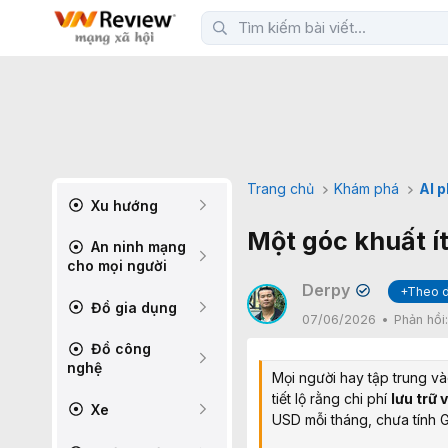
Trang chủ
Khám phá
AI 
Xu hướng
Một góc khuất ít
An ninh mạng
cho mọi người
Derpy
+Theo d
✔
Đồ gia dụng
07/06/2026
Phản hồi
Đồ công
nghệ
Mọi người hay tập trung và
tiết lộ rằng chi phí
lưu trữ 
Xe
USD mỗi tháng, chưa tính 