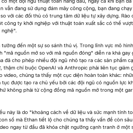
n có một đội ngũ thuật toán hàng đầu, ngay cả khi bạn đã
ạn vẫn đang sử dụng đám mây công cộng, bạn đang chạy 
o với các đối thủ có trung tâm dữ liệu tự xây dựng. Rào 
t công ty khởi nghiệp với thuật toán xuất sắc có thể vượt
 nghệ".
n tưởng đến một sự so sánh thú vị. Trong lĩnh vực mô hìn
nh "mã nguồn mở so với mã nguồn đóng" diễn ra khá gay 
ma đã cho phép nhiều đội ngũ nhỏ tạo ra các sản phẩm c
 thậm chí buộc OpenAI và Anthropic phải liên tục giảm g
o video, chúng ta thấy một cục diện hoàn toàn khác: nh
n tục được tạo ra chủ yếu bởi các đội ngũ có nguồn lực k
 chứ không phải từ cộng đồng mã nguồn mở trong một ga
ều này là do "khoảng cách về dữ liệu và sức mạnh tính to
n số mà Ethan tiết lộ cho chúng ta thấy vấn đề còn sâu
video ngay từ đầu đã khóa chặt ngưỡng cạnh tranh ở một s