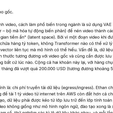
eo gốc.
nh video, cách làm phổ biến trong ngành là sử dụng VAE
r – bộ mã hóa tự động biến phân) để nén video thành cá
gian tiềm ẩn" (latent space). Bởi vì một đoạn video khi đ
 chứa hàng tỷ token, không Transformer nào có thể xử lý
ector liên tục mà mô hình có thể hiểu. Vấn đề là, dữ liệ
h thước tương đương với video gốc và cũng cần được lưu 
g bất cứ lúc nào. Cộng cả hai khoản này lại, với hàng ch
àng tháng đã vượt quá 200.000 USD (tương đương khoảng 5
h là: chi phí truyền tải dữ liệu (egress/ingress). Ethan ch
 để tải 1 tỷ video từ internet trên AWS còn đắt hơn cả chi
ạo, dữ liệu phải được kéo từ lớp lưu trữ đến lớp tính toán
ideo không giống như mô hình ngôn ngữ, đào tạo xong là
tham số, thử nghiệm các tỷ lệ dữ liệu khác nhau, và mỗi lần