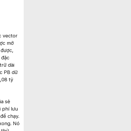
c vector
ược mở
 được,
u đặc
trữ dài
ục PB dữ
,08 tỷ
ia sẻ
 phí lưu
 để chạy.
 xong. Nó
 thử