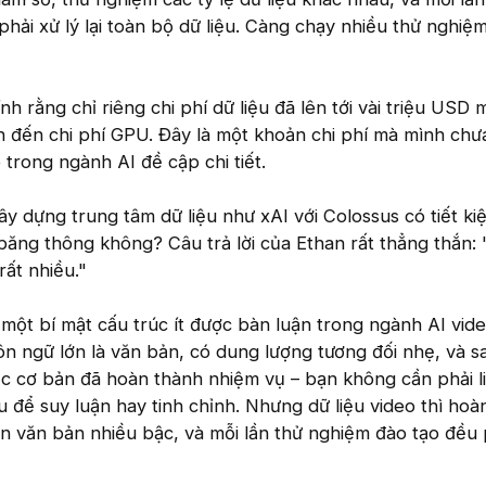
hải xử lý lại toàn bộ dữ liệu. Càng chạy nhiều thử nghiệm
h rằng chỉ riêng chi phí dữ liệu đã lên tới vài triệu USD 
nh đến chi phí GPU. Đây là một khoản chi phí mà mình chư
 trong ngành AI đề cập chi tiết.
ây dựng trung tâm dữ liệu như xAI với Colossus có tiết k
à băng thông không? Câu trả lời của Ethan rất thẳng thắn:
rất nhiều."
 một bí mật cấu trúc ít được bàn luận trong ngành AI vid
ôn ngữ lớn là văn bản, có dung lượng tương đối nhẹ, và s
ốc cơ bản đã hoàn thành nhiệm vụ – bạn không cần phải l
u để suy luận hay tinh chỉnh. Nhưng dữ liệu video thì hoà
n văn bản nhiều bậc, và mỗi lần thử nghiệm đào tạo đều 