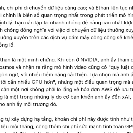
h, chi phí di chuyển dữ liệu càng cao; và Ethan liên tục 
i chính là biến số quan trọng nhất trong phát triển mô hì
ịch lý: bạn cần lặp lại nhanh chóng để nâng cao chất lư
nh chóng đồng nghĩa với việc di chuyển dữ liệu thường xu
thường xuyên trên các dịch vụ đám mây công cộng sẽ khi
ng lồ.
Ethan là một minh chứng. Khi còn ở NVIDIA, anh ấy tham g
Cosmos và nhận ra rằng mô hình video cũng có "quy luật
ôn ngữ, với nhiều tiềm năng cải thiện. Lựa chọn mà anh ấ
 "tôi cần nhiều GPU hơn", nhưng một điều quan trọng mà 
y cần một nơi không phải lo lắng về hóa đơn AWS để lưu tr
g là một trong những lý do cơ bản khiến anh ấy đến xAI,
ho anh ấy môi trường đó.
ng tự xây dựng hạ tầng, khoản chi phí này được tính như 
ữ liệu mỗi tháng, cộng thêm chi phí sức mạnh tính toán GP