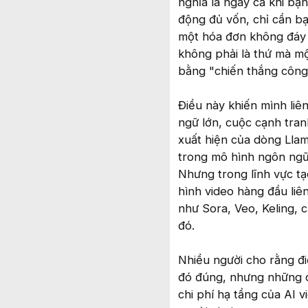
nghĩa là ngay cả khi bạ
động đủ vốn, chỉ cần b
một hóa đơn không đáy s
không phải là thứ mà mộ
bằng "chiến thắng công
Điều này khiến mình liê
ngữ lớn, cuộc cạnh tra
xuất hiện của dòng Lla
trong mô hình ngôn ngữ,
Nhưng trong lĩnh vực tạ
hình video hàng đầu liê
như Sora, Veo, Keling,
đó.
Nhiều người cho rằng đi
đó đúng, nhưng những co
chi phí hạ tầng của AI 