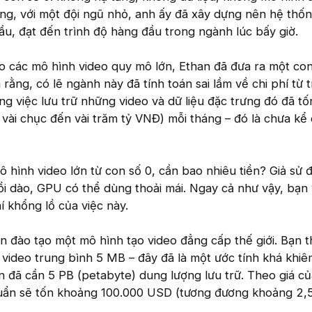
ng, với một đội ngũ nhỏ, anh ấy đã xây dựng nên hệ thốn
ầu, đạt đến trình độ hàng đầu trong ngành lúc bấy giờ.
tạo các mô hình video quy mô lớn, Ethan đã đưa ra một co
rằng, có lẽ ngành này đã tính toán sai lầm về chi phí từ 
êng việc lưu trữ những video và dữ liệu đặc trưng đó đã tố
vài chục đến vài trăm tỷ VNĐ) mỗi tháng – đó là chưa kể 
 hình video lớn từ con số 0, cần bao nhiêu tiền? Giả sử 
i dào, GPU có thể dùng thoải mái. Ngay cả như vậy, bạn
í khổng lồ của việc này.
đào tạo một mô hình tạo video đẳng cấp thế giới. Bạn t
i video trung bình 5 MB – đây đã là một ước tính khá khiê
n đã cần 5 PB (petabyte) dung lượng lưu trữ. Theo giá 
chuẩn sẽ tốn khoảng 100.000 USD (tương đương khoảng 2,