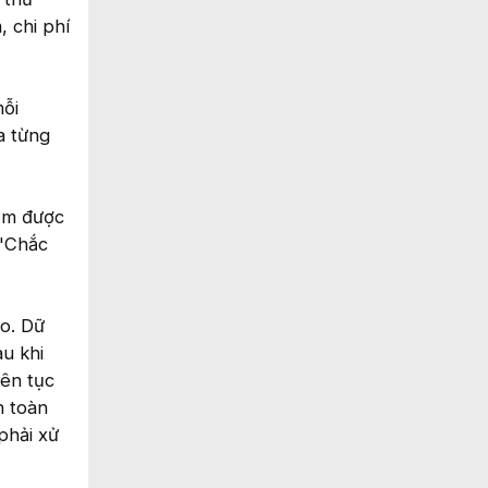
, chi phí
mỗi
a từng
iệm được
 "Chắc
eo. Dữ
au khi
iên tục
n toàn
phải xử