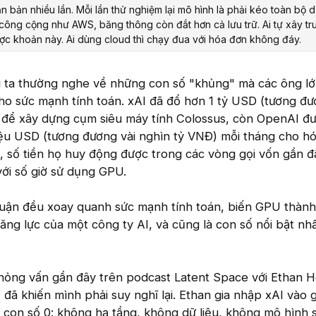
 bản nhiều lần. Mỗi lần thử nghiệm lại mô hình là phải kéo toàn bộ d
 công cộng như AWS, băng thông còn đắt hơn cả lưu trữ. Ai tự xây tr
được khoản này. Ai dùng cloud thì chạy đua với hóa đơn không đáy.
ng ta thường nghe về những con số "khủng" mà các ông l
ho sức mạnh tính toán. xAI đã đổ hơn 1 tỷ USD (tương đ
để xây dựng cụm siêu máy tính Colossus, còn OpenAI đ
riệu USD (tương đương vài nghìn tỷ VNĐ) mỗi tháng cho h
c, số tiền họ huy động được trong các vòng gọi vốn gần đ
ới số giờ sử dụng GPU.
luận đều xoay quanh sức mạnh tính toán, biến GPU thành
ăng lực của một công ty AI, và cũng là con số nổi bật nh
ỏng vấn gần đây trên podcast Latent Space với Ethan H
 đã khiến mình phải suy nghĩ lại. Ethan gia nhập xAI vào 
à con số 0: không hạ tầng, không dữ liệu, không mô hình 