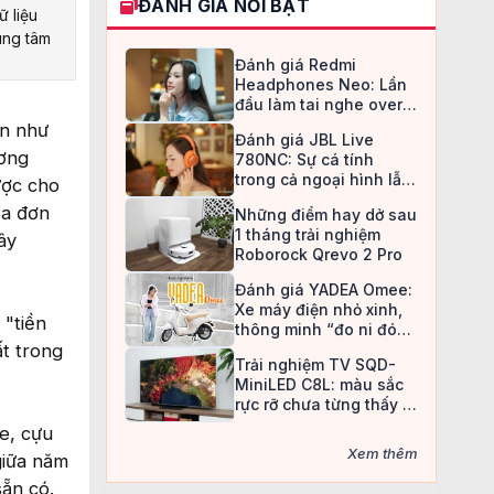
ĐÁNH GIÁ NỔI BẬT
ữ liệu
ung tâm
Đánh giá Redmi
Headphones Neo: Lần
đầu làm tai nghe over-
ear, Redmi chọn cách đi
ớn như
Đánh giá JBL Live
an toàn
ương
780NC: Sự cá tính
trong cả ngoại hình lẫn
ược cho
chất âm
óa đơn
Những điểm hay dở sau
1 tháng trải nghiệm
ây
Roborock Qrevo 2 Pro
Đánh giá YADEA Omee:
Xe máy điện nhỏ xinh,
 "tiền
thông minh “đo ni đóng
ất trong
giày” cho nữ sinh
Trải nghiệm TV SQD-
MiniLED C8L: màu sắc
rực rỡ chưa từng thấy ở
TV LCD
e, cựu
Xem thêm
giữa năm
sẵn có.