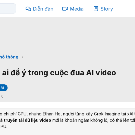
Diễn đàn
Media
Story
phổ thông
 ai để ý trong cuộc đua AI video
õi
:
0
o chi phí GPU, nhưng Ethan He, người từng xây Grok Imagine tại xAI 
và truyền tải dữ liệu video
mới là khoản ngầm khổng lồ, có thể lên tới 
GPU.