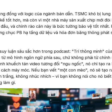
ơng đồng với logic của ngành bán dẫn. TSMC khó bị lung 
t kế tốt hơn, mà còn vì một nhà máy sản xuất chip mới đòi
đầu, và chính rào cản này là bức tường bảo vệ tốt nhất.
àng chục PB hạ tầng dữ liệu và hóa đơn băng thông phát 
suy luận sâu sắc hơn trong podcast: "Trí thông minh" củ
 từ mô hình ngôn ngữ phía sau, chứ không phải từ chính
nh khuếch tán video tương đối "ngu ngốc", nó chỉ tạo ra
 cách máy móc. Nếu bạn viết "một con mèo", nó sẽ tạo r
trắng, không nhúc nhích – vì bạn không nói cho nó biết
 làm gì.