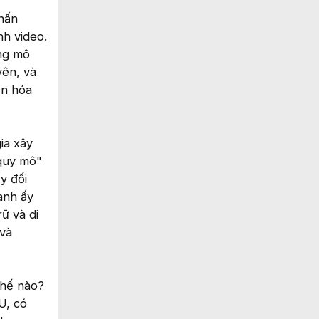
nhấn
nh video.
ợng mô
yên, và
ến hóa
ia xây
 quy mô"
y đối
anh ấy
ữ và di
 và
thế nào?
U, có