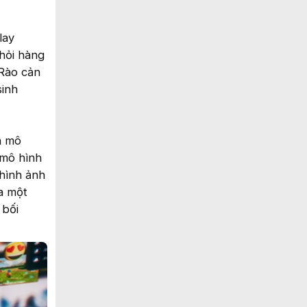
lay
 hỏi hàng
 Rào cản
sinh
a mô
 mô hình
 hình ảnh
a một
 bối