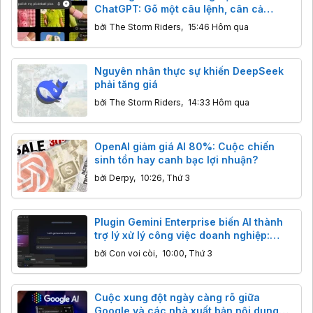
ChatGPT: Gõ một câu lệnh, cân cả
Photoshop lẫn Premiere
bởi
The Storm Riders
,
15:46 Hôm qua
Nguyên nhân thực sự khiến DeepSeek
phải tăng giá
bởi
The Storm Riders
,
14:33 Hôm qua
OpenAI giảm giá AI 80%: Cuộc chiến
sinh tồn hay canh bạc lợi nhuận?
bởi
Derpy
,
10:26, Thứ 3
Plugin Gemini Enterprise biến AI thành
trợ lý xử lý công việc doanh nghiệp:
Thông tin bạn cần biết
bởi
Con voi còi
,
10:00, Thứ 3
Cuộc xung đột ngày càng rõ giữa
Google và các nhà xuất bản nội dung