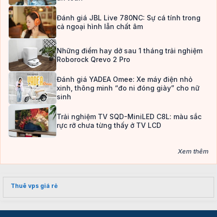
Đánh giá JBL Live 780NC: Sự cá tính trong
cả ngoại hình lẫn chất âm
Những điểm hay dở sau 1 tháng trải nghiệm
Roborock Qrevo 2 Pro
Đánh giá YADEA Omee: Xe máy điện nhỏ
xinh, thông minh “đo ni đóng giày” cho nữ
sinh
Trải nghiệm TV SQD-MiniLED C8L: màu sắc
rực rỡ chưa từng thấy ở TV LCD
Xem thêm
Thuê vps giá rẻ