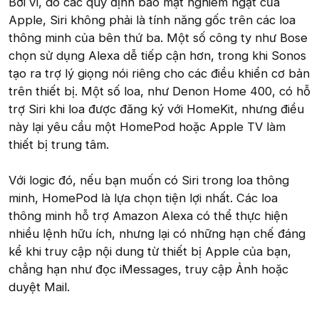
Bởi vì, do các quy định bảo mật nghiêm ngặt của
Apple, Siri không phải là tính năng gốc trên các loa
thông minh của bên thứ ba. Một số công ty như Bose
chọn sử dụng Alexa dễ tiếp cận hơn, trong khi Sonos
tạo ra trợ lý giọng nói riêng cho các điều khiển cơ bản
trên thiết bị. Một số loa, như Denon Home 400, có hỗ
trợ Siri khi loa được đăng ký với HomeKit, nhưng điều
này lại yêu cầu một HomePod hoặc Apple TV làm
thiết bị trung tâm.
Với logic đó, nếu bạn muốn có Siri trong loa thông
minh, HomePod là lựa chọn tiện lợi nhất. Các loa
thông minh hỗ trợ Amazon Alexa có thể thực hiện
nhiều lệnh hữu ích, nhưng lại có những hạn chế đáng
kể khi truy cập nội dung từ thiết bị Apple của bạn,
chẳng hạn như đọc iMessages, truy cập Ảnh hoặc
duyệt Mail.