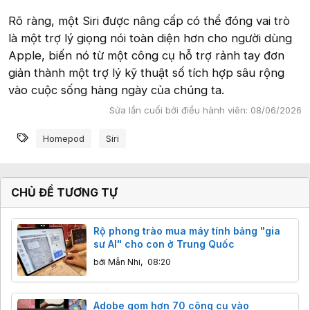
Rõ ràng, một Siri được nâng cấp có thể đóng vai trò
là một trợ lý giọng nói toàn diện hơn cho người dùng
Apple, biến nó từ một công cụ hỗ trợ rảnh tay đơn
giản thành một trợ lý kỹ thuật số tích hợp sâu rộng
vào cuộc sống hàng ngày của chúng ta.
Sửa lần cuối bởi điều hành viên:
08/06/2026
Từ khóa
Homepod
Siri
CHỦ ĐỀ TƯƠNG TỰ
Rộ phong trào mua máy tính bảng "gia
sư AI" cho con ở Trung Quốc
bởi
Mẫn Nhi
,
08:20
Adobe gom hơn 70 công cụ vào