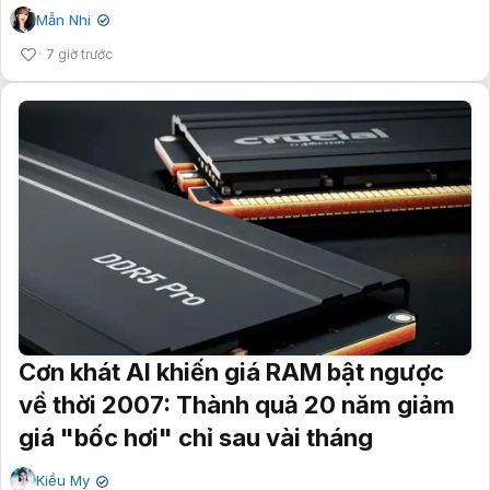
Mẫn Nhi
✔
7 giờ trước
Cơn khát AI khiến giá RAM bật ngược
về thời 2007: Thành quả 20 năm giảm
giá "bốc hơi" chỉ sau vài tháng
Kiều My
✔