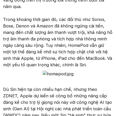
vắng bóng trên thị trường loa thông minh suốt ba
năm qua.
Trong khoảng thời gian đó, các đối thủ như Sonos,
Bose, Denon và Amazon đã không ngừng cải tiến,
mang đến chất lượng âm thanh vượt trội, khả năng hỗ
trợ âm thanh đa phòng và tích hợp nhà thông minh
ngày càng sâu rộng. Tuy nhiên, HomePod vẫn giữ
một lợi thế đáng kể nhờ sự tích hợp chặt chẽ với hệ
sinh thái Apple, từ iPhone, iPad cho đến MacBook. Và
một yếu tố quan trọng khác, chính là Siri.
Dù Siri hiện tại còn nhiều hạn chế, nhưng theo
ZDNET, Apple dự kiến sẽ công bố những nâng cấp
đáng kể cho trợ lý giọng nói này với công nghệ AI tạo
sinh (Gen AI) tại Hội nghị các nhà phát triển toàn cầu
(WWDC) năm nay. Nếu một Siri "tái sinh" thực sự hứa