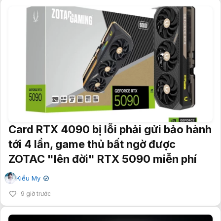
Card RTX 4090 bị lỗi phải gửi bảo hành
tới 4 lần, game thủ bất ngờ được
ZOTAC "lên đời" RTX 5090 miễn phí
Kiều My
✔
9 giờ trước