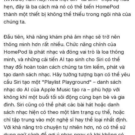
hẹn, đây là ba cách mà nó có thể biến HomePod
thành một thiết bị không thể thiếu trong ngôi nhà của
chúng ta.
Đầu tiên, khả năng khám phá âm nhạc sẽ trở nên
thông minh hơn rất nhiều. Chức năng chính của
HomePod là phát nhạc và đóng vai trò là loa thông
minh, và những cải tiến AI tạo sinh cho Siri có thể
thay đổi hoàn toàn cách chúng ta tìm kiếm, phát và
tạo danh sách nhạc. Hãy tưởng tượng bạn có thể yêu
cầu Siri tạo một "Playlist Playground" – danh sách
nhạc do AI của Apple Music tạo ra – phù hợp với
không khí một buổi tối sôi động cùng bạn bè và gia
đình. Siri cũng có thể phát các bài hát hoặc danh
sách nhạc hiện có theo một tâm trạng cụ thể, hoặc
chỉ tập trung vào một nghệ sĩ hay thể loại nhất định.
Với khả năng trò chuyện tự nhiên hơn, nó có thể sử
dụng ngữ cảnh để gợi ý nhạc ngay cả khi không có