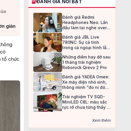
ĐÁNH GIÁ NỔI BẬT
của
Đánh giá Redmi
Headphones Neo: Lần
n giản​
đầu làm tai nghe over-
ear, Redmi chọn cách đi
Đánh giá JBL Live
an toàn
780NC: Sự cá tính
 không
trong cả ngoại hình lẫn
 có
chất âm
Những điểm hay dở sau
u tổ chức
1 tháng trải nghiệm
Roborock Qrevo 2 Pro
Đánh giá YADEA Omee:
Xe máy điện nhỏ xinh,
thông minh “đo ni đóng
giày” cho nữ sinh
Trải nghiệm TV SQD-
MiniLED C8L: màu sắc
rực rỡ chưa từng thấy ở
TV LCD
Xem thêm