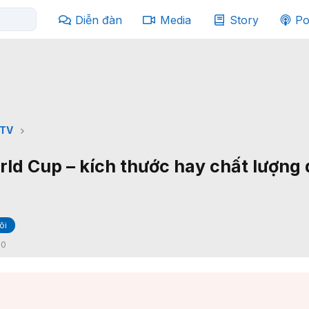
Diễn đàn
Media
Story
Po
TV
d Cup – kích thước hay chất lượng
õi
:
0