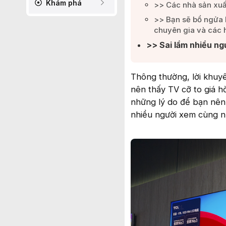
Khám phá
>> Các nhà sản xuấ
>> Bạn sẽ bổ ngửa 
chuyên gia và các 
>> Sai lầm nhiều ngư
Thông thường, lời khuy
nên thấy TV cỡ to giá h
những lý do để bạn nên 
nhiều người xem cùng n