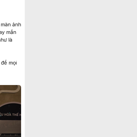
h màn ảnh
may mắn
hư là
 để mọi