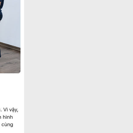
 Vì vậy,
n hình
i cùng