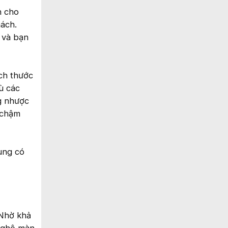
n cho
hách.
, và bạn
ích thước
ù các
g nhược
 chậm
dung có
 Nhờ khả