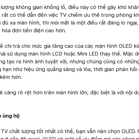
 lượng không gian khổng lồ, điều này có thể gây khó khă
 và rất có thể dẫn đến việc TV chiếm ưu thế trong phòng k
đủ xa màn hình, thì mỏi mắt là một điều rất đáng lo ngại
i hóa đơn tiền điện cao hơn.
để chi trả cho mức giá tăng cao của các màn hình OLED k
phải sử dụng màn hình LCD hoặc Mini LED thay thế. Mặc d
ng tạo ra hình ảnh tuyệt vời, nhưng chúng cũng có nhữn
 hạn như hiệu ứng quầng sáng và lóa, thời gian phản hồi
 kém hơn.
 càng rõ rệt hơn trên màn hình lớn, đặc biệt là với nội 
o ủng hộ
TV chất lượng tốt nhất có thể, bạn vẫn nên chọn OLED.