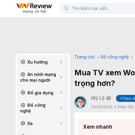
Trang chủ
Đồ công nghệ
Xu hướng
Mua TV xem Worl
An ninh mạng
cho mọi người
trọng hơn?
Đồ gia dụng
Mỹ Lệ
+Theo d
✔
Đồ công
10/06/2026
Phản hồi
nghệ
Xe
Xem nhanh