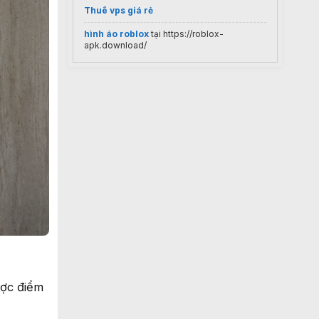
Thuê vps giá rẻ
hình áo roblox
tại https://roblox-
apk.download/
ược điểm