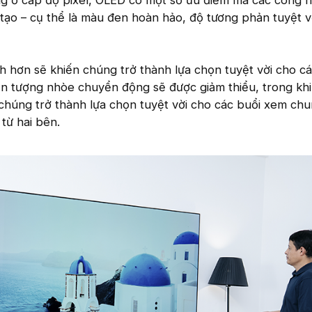
ng ở cấp độ pixel, OLED có một số ưu điểm mà các công
 tạo – cụ thể là màu đen hoàn hảo, độ tương phản tuyệt v
h hơn sẽ khiến chúng trở thành lựa chọn tuyệt vời cho cá
hiện tượng nhòe chuyển động sẽ được giảm thiểu, trong kh
chúng trở thành lựa chọn tuyệt vời cho các buổi xem chu
từ hai bên.