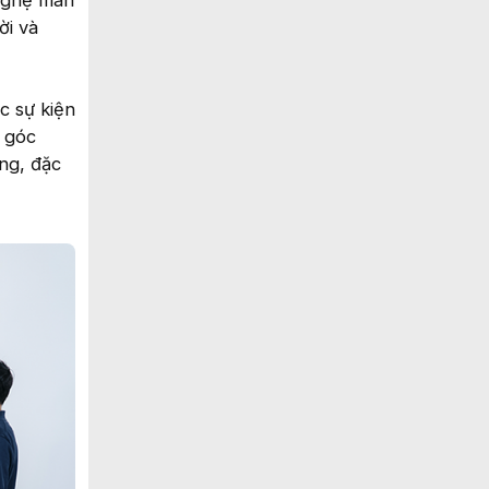
 nghệ màn
ời và
c sự kiện
i góc
ng, đặc