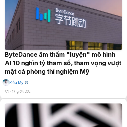
ByteDance âm thầm "luyện" mô hình
AI 10 nghìn tỷ tham số, tham vọng vượt
mặt cả phòng thí nghiệm Mỹ
Kiều My
✔
17 giờ trước