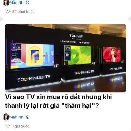
Mẫn Nhi
✔
59 phút trước
Vì sao TV xịn mua rõ đắt nhưng khi
thanh lý lại rớt giá "thảm hại"?
Mẫn Nhi
✔
1 giờ trước