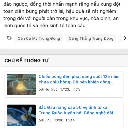
đảo ngược, đồng thời nhấn mạnh rằng nếu xung đột
toàn diện bùng phát trở lại, hậu quả sẽ rất nghiêm
trọng đối với người dân trong khu vực, hòa bình, an
ninh quốc tế và nền kinh tế toàn cầu.
Từ khóa
Căn Cứ Mỹ Trung Đông
Căng Thẳng Trung Đông
Do
CHỦ ĐỀ TƯƠNG TỰ
Chiếc bóng đèn phát sáng suốt 125 năm
chưa chịu hỏng: Độ bền khiến công
nghệ hiện đại cũng phải ngả nón
bởi
Hư Trúc
,
17:23, Thứ 5
Bắc Đẩu nâng cấp 50 vệ tinh từ xa,
Trung Quốc tuyên bố: Công nghệ đột
phá, độ chính xác centimet vượt trội
bởi
Jinu
,
10:00, Thứ 4
GPS