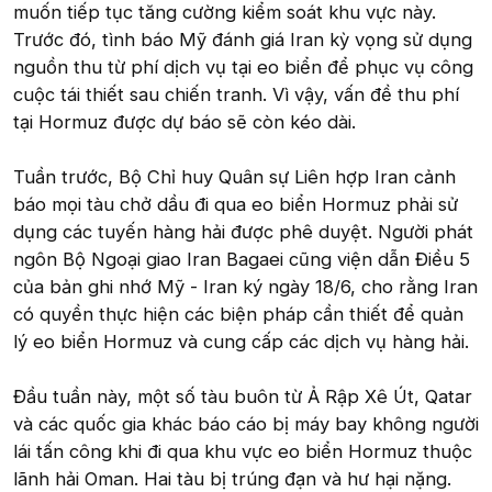
muốn tiếp tục tăng cường kiểm soát khu vực này.
Trước đó, tình báo Mỹ đánh giá Iran kỳ vọng sử dụng
nguồn thu từ phí dịch vụ tại eo biển để phục vụ công
cuộc tái thiết sau chiến tranh. Vì vậy, vấn đề thu phí
tại Hormuz được dự báo sẽ còn kéo dài.
Tuần trước, Bộ Chỉ huy Quân sự Liên hợp Iran cảnh
báo mọi tàu chở dầu đi qua eo biển Hormuz phải sử
dụng các tuyến hàng hải được phê duyệt. Người phát
ngôn Bộ Ngoại giao Iran Bagaei cũng viện dẫn Điều 5
của bản ghi nhớ Mỹ - Iran ký ngày 18/6, cho rằng Iran
có quyền thực hiện các biện pháp cần thiết để quản
lý eo biển Hormuz và cung cấp các dịch vụ hàng hải.
Đầu tuần này, một số tàu buôn từ Ả Rập Xê Út, Qatar
và các quốc gia khác báo cáo bị máy bay không người
lái tấn công khi đi qua khu vực eo biển Hormuz thuộc
lãnh hải Oman. Hai tàu bị trúng đạn và hư hại nặng.