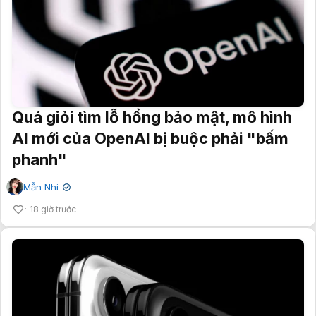
Quá giỏi tìm lỗ hổng bảo mật, mô hình
AI mới của OpenAI bị buộc phải "bấm
phanh"
Mẫn Nhi
✔
18 giờ trước