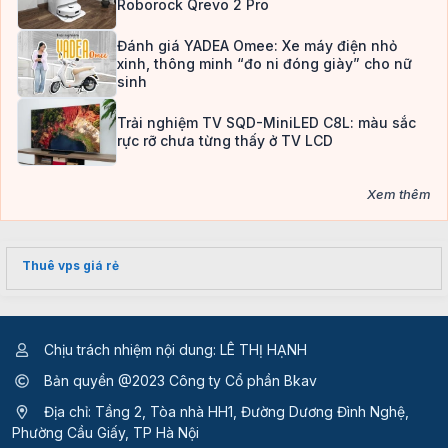
Roborock Qrevo 2 Pro
Đánh giá YADEA Omee: Xe máy điện nhỏ
xinh, thông minh “đo ni đóng giày” cho nữ
sinh
Trải nghiệm TV SQD-MiniLED C8L: màu sắc
rực rỡ chưa từng thấy ở TV LCD
Xem thêm
Thuê vps giá rẻ
Chịu trách nhiệm nội dung: LÊ THỊ HẠNH
Bản quyền @2023 Công ty Cổ phần Bkav
Địa chỉ: Tầng 2, Tòa nhà HH1, Đường Dương Đình Nghệ,
Phường Cầu Giấy, TP Hà Nội