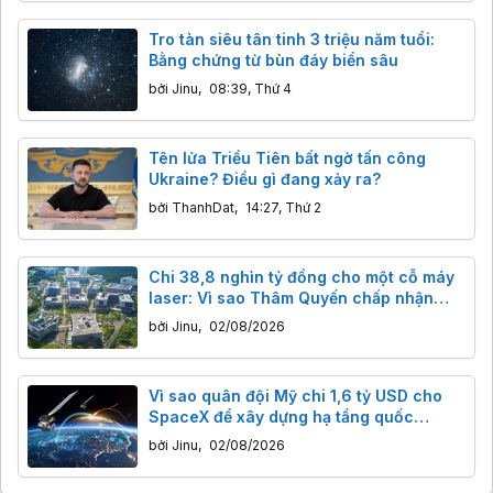
Tro tàn siêu tân tinh 3 triệu năm tuổi:
Bằng chứng từ bùn đáy biển sâu
bởi
Jinu
,
08:39, Thứ 4
Tên lửa Triều Tiên bất ngờ tấn công
Ukraine? Điều gì đang xảy ra?
bởi
ThanhDat
,
14:27, Thứ 2
Chi 38,8 nghìn tỷ đồng cho một cỗ máy
laser: Vì sao Thâm Quyến chấp nhận
"mài kiếm" cả trăm năm
bởi
Jinu
,
02/08/2026
Vì sao quân đội Mỹ chi 1,6 tỷ USD cho
SpaceX để xây dựng hạ tầng quốc
phòng?
bởi
Jinu
,
02/08/2026