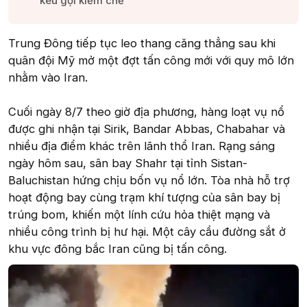
kêu gọi kiềm chế​
Trung Đông tiếp tục leo thang căng thẳng sau khi
quân đội Mỹ mở một đợt tấn công mới với quy mô lớn
nhằm vào Iran.
Cuối ngày 8/7 theo giờ địa phương, hàng loạt vụ nổ
được ghi nhận tại Sirik, Bandar Abbas, Chabahar và
nhiều địa điểm khác trên lãnh thổ Iran. Rạng sáng
ngày hôm sau, sân bay Shahr tại tỉnh Sistan-
Baluchistan hứng chịu bốn vụ nổ lớn. Tòa nhà hỗ trợ
hoạt động bay cùng trạm khí tượng của sân bay bị
trúng bom, khiến một lính cứu hỏa thiệt mạng và
nhiều công trình bị hư hại. Một cây cầu đường sắt ở
khu vực đông bắc Iran cũng bị tấn công.