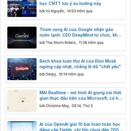
học CNTT lưu ý xu hướng này
bởi
Vũ Nguyễn
,
14:53 Hôm qua
Tham vọng AI của Google nhận gáo
nước lạnh: CEO DeepMind từ chức, khả
năng lập trình của Gemini bị Claude,
bởi
The Storm Riders
,
11:38 Hôm qua
GPT cho "ngửi khói"
Bách khoa toàn thư AI của Elon Musk
ngừng cập nhật, chẳng lẽ đã "chết yểu"
bởi
Derpy
,
10:14 Hôm qua
MAI Realtime - mô hình AI giọng nói thời
gian thực đầu tiên của Microsoft, có hỗ
trợ tiếng Việt
bởi
Christine May
,
09:14, Thứ 3
AI của OpenAI giải 10 bài toán toán học
đẳng cấp Fields, chỉ tốn chưa đến 2000