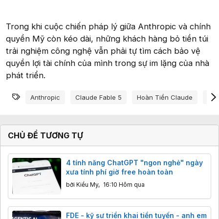
Trong khi cuộc chiến pháp lý giữa Anthropic và chính
quyền Mỹ còn kéo dài, những khách hàng bỏ tiền túi
trải nghiệm công nghệ vẫn phải tự tìm cách bảo vệ
quyền lợi tài chính của mình trong sự im lặng của nhà
phát triển.
Từ khóa
Anthropic
Claude Fable 5
Hoàn Tiền Claude
Lện
CHỦ ĐỀ TƯƠNG TỰ
4 tính năng ChatGPT "ngon nghẻ" ngày
xưa tính phí giờ free hoàn toàn
bởi
Kiều My
,
16:10 Hôm qua
FDE - kỹ sư triển khai tiền tuyến - anh em