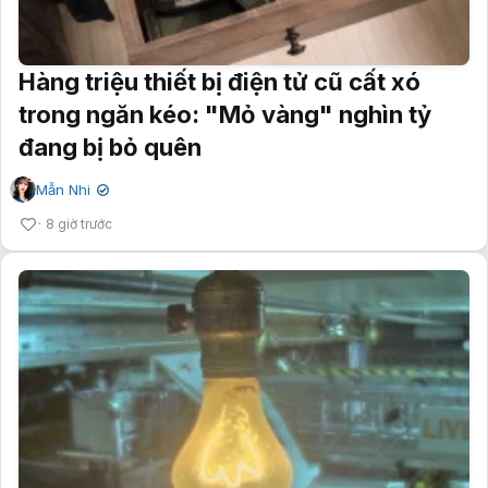
Hàng triệu thiết bị điện tử cũ cất xó
trong ngăn kéo: "Mỏ vàng" nghìn tỷ
đang bị bỏ quên
Mẫn Nhi
✔
8 giờ trước