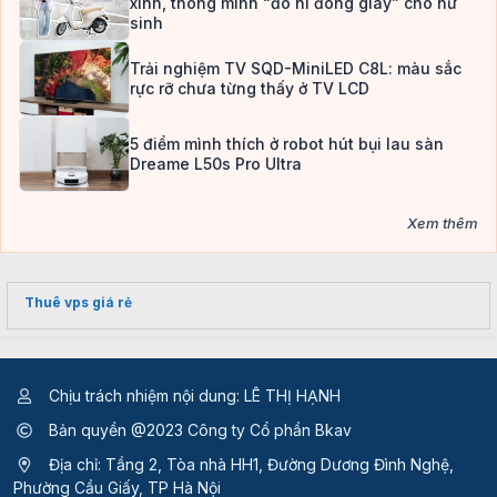
xinh, thông minh “đo ni đóng giày” cho nữ
sinh
Trải nghiệm TV SQD-MiniLED C8L: màu sắc
rực rỡ chưa từng thấy ở TV LCD
5 điểm mình thích ở robot hút bụi lau sàn
Dreame L50s Pro Ultra
Xem thêm
Thuê vps giá rẻ
Chịu trách nhiệm nội dung: LÊ THỊ HẠNH
Bản quyền @2023 Công ty Cổ phần Bkav
Địa chỉ: Tầng 2, Tòa nhà HH1, Đường Dương Đình Nghệ,
Phường Cầu Giấy, TP Hà Nội