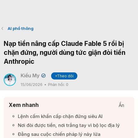
AI phổ thông
Nạp tiền nâng cấp Claude Fable 5 rồi bị
chặn đứng, người dùng tức giận đòi tiền
Anthropic
Kiều My
+Theo dõi
✔
15/06/2026
Phản hồi:
0
Xem nhanh
Ẩn
Lệnh cấm khẩn cấp chặn đứng siêu AI​
Nơi đòi được tiền, nơi trắng tay vì bộ lọc địa lý​
Đằng sau cuộc chiến pháp lý nảy lửa​