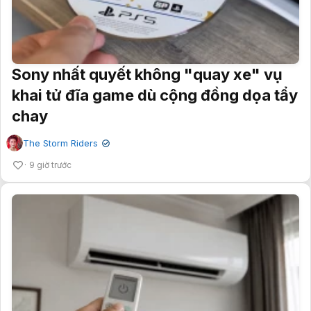
Sony nhất quyết không "quay xe" vụ
khai tử đĩa game dù cộng đồng dọa tẩy
chay
The Storm Riders
✔
9 giờ trước