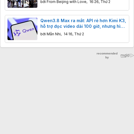
bởi
From Beijing with Love
,
16:26, Thứ 2
Qwen3.8 Max ra mắt: API rẻ hơn Kimi K3,
hỗ trợ đọc video dài 100 giờ, nhưng hình
như Alibaba có hơi "nổ"?
bởi
Mẫn Nhi
,
14:16, Thứ 2