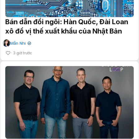
Bán dẫn đổi ngôi: Hàn Quốc, Đài Loan
xô đổ vị thế xuất khẩu của Nhật Bản
Mẫn Nhi
✔
3 giờ trước