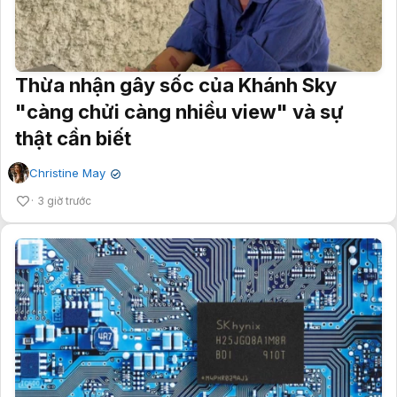
Thừa nhận gây sốc của Khánh Sky
"càng chửi càng nhiều view" và sự
thật cần biết
Christine May
✔
3 giờ trước