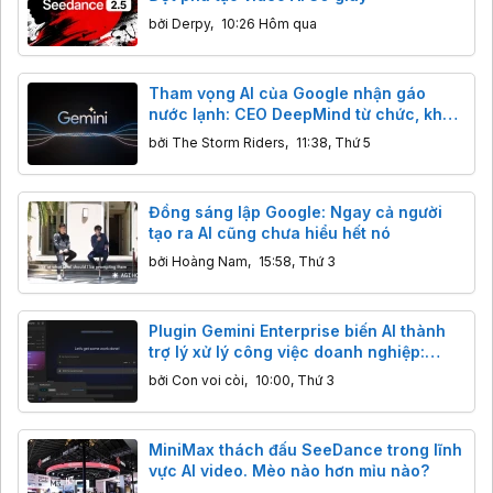
bởi
Derpy
,
10:26 Hôm qua
Tham vọng AI của Google nhận gáo
nước lạnh: CEO DeepMind từ chức, khả
năng lập trình của Gemini bị Claude,
bởi
The Storm Riders
,
11:38, Thứ 5
GPT cho "ngửi khói"
Đồng sáng lập Google: Ngay cả người
tạo ra AI cũng chưa hiểu hết nó
bởi
Hoàng Nam
,
15:58, Thứ 3
Plugin Gemini Enterprise biến AI thành
trợ lý xử lý công việc doanh nghiệp:
Thông tin bạn cần biết
bởi
Con voi còi
,
10:00, Thứ 3
MiniMax thách đấu SeeDance trong lĩnh
vực AI video. Mèo nào hơn mỉu nào?