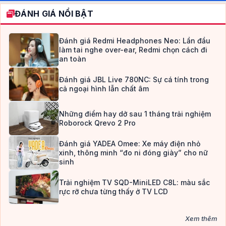
ĐÁNH GIÁ NỔI BẬT
Đánh giá Redmi Headphones Neo: Lần đầu
làm tai nghe over-ear, Redmi chọn cách đi
an toàn
Đánh giá JBL Live 780NC: Sự cá tính trong
cả ngoại hình lẫn chất âm
Những điểm hay dở sau 1 tháng trải nghiệm
Roborock Qrevo 2 Pro
Đánh giá YADEA Omee: Xe máy điện nhỏ
xinh, thông minh “đo ni đóng giày” cho nữ
sinh
Trải nghiệm TV SQD-MiniLED C8L: màu sắc
rực rỡ chưa từng thấy ở TV LCD
Xem thêm