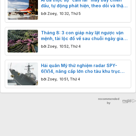
đấu, tự động phát hiện, theo dõi và thậm
chí đánh chặn mục tiêu
bởi
Zoey
,
10:32, Thứ 5
Tháng 8: 3 con giáp này lật ngược vận
mệnh, tài lộc đổ về sau chuỗi ngày gian
nan.
bởi
Zoey
,
10:52, Thứ 4
Hải quân Mỹ thử nghiệm radar SPY-
6(V)4, nâng cấp lớn cho tàu khu trục
Arleigh Burke
bởi
Zoey
,
10:51, Thứ 4