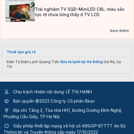
Trải nghiệm TV SQD-MiniLED C8L: màu sắc
rực rỡ chưa từng thấy ở TV LCD
Xem thêm
Thuê vps giá rẻ
Điện Tử Điện Lạnh Quang Tiến
Sửa tủ lạnh tại Hà Đông
Giá Rẻ, Uy
Tín
Chịu trách nhiệm nội dung: LÊ THỊ HẠNH
Bản quyền @2023 Công ty Cổ phần Bkav
Địa chỉ: Tầng 2, Tòa nhà HH1, Đường Dương Đình Nghệ,
Phường Cầu Giấy, TP Hà Nội
Giấy phép thiết lập mạng xã hội số 499/GP-BTTTT
do Bộ
Thông tin và Truyền thông cấp ngày 17/10/2022