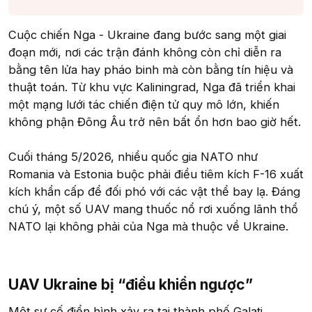
Cuộc chiến Nga - Ukraine đang bước sang một giai
đoạn mới, nơi các trận đánh không còn chỉ diễn ra
bằng tên lửa hay pháo binh mà còn bằng tín hiệu và
thuật toán. Từ khu vực Kaliningrad, Nga đã triển khai
một mạng lưới tác chiến điện tử quy mô lớn, khiến
không phận Đông Âu trở nên bất ổn hơn bao giờ hết.
Cuối tháng 5/2026, nhiều quốc gia NATO như
Romania và Estonia buộc phải điều tiêm kích F-16 xuất
kích khẩn cấp để đối phó với các vật thể bay lạ. Đáng
chú ý, một số UAV mang thuốc nổ rơi xuống lãnh thổ
NATO lại không phải của Nga mà thuộc về Ukraine.
UAV Ukraine bị “điều khiển ngược”​
Một sự cố điển hình xảy ra tại thành phố Galați