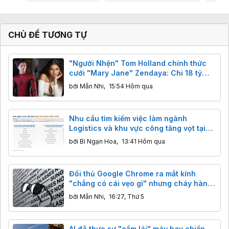
CHỦ ĐỀ TƯƠNG TỰ
"Người Nhện" Tom Holland chính thức
cưới "Mary Jane" Zendaya: Chi 18 tỷ
bao trọn điền trang, khách đến dự không
bởi
Mẫn Nhi
,
15:54 Hôm qua
được mang điện thoại
Nhu cầu tìm kiếm việc làm ngành
Logistics và khu vực công tăng vọt tại
Việt Nam
bởi
Bỉ Ngạn Hoa
,
13:41 Hôm qua
Đối thủ Google Chrome ra mắt kính
"chẳng có cái vẹo gì" nhưng cháy hàng
ngay lập tức
bởi
Mẫn Nhi
,
16:27, Thứ 5
AI đã thực sự "cầm lái" máy bay chiến