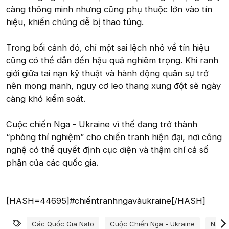
càng thông minh nhưng cũng phụ thuộc lớn vào tín
hiệu, khiến chúng dễ bị thao túng.
Trong bối cảnh đó, chỉ một sai lệch nhỏ về tín hiệu
cũng có thể dẫn đến hậu quả nghiêm trọng. Khi ranh
giới giữa tai nạn kỹ thuật và hành động quân sự trở
nên mong manh, nguy cơ leo thang xung đột sẽ ngày
càng khó kiểm soát.
Cuộc chiến Nga - Ukraine vì thế đang trở thành
“phòng thí nghiệm” cho chiến tranh hiện đại, nơi công
nghệ có thể quyết định cục diện và thậm chí cả số
phận của các quốc gia.
[HASH=44695]#chiếntranhngavàukraine[/HASH]
Từ khóa
Các Quốc Gia Nato
Cuộc Chiến Nga - Ukraine
Nato