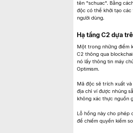
tên "schuac". Bằng các
độc có thể khởi tạo các
người dùng.
Hạ tầng C2 dựa trê
Một trong những điểm 
C2 thông qua blockchai
nó lấy thông tin máy ch
Optimism.
Mã độc sẽ trích xuất và 
địa chỉ ví được nhúng s
không xác thực nguồn gử
Lỗ hổng này cho phép cá
để chiếm quyền kiểm soá