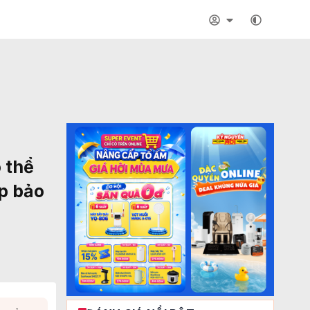
 thể
p bảo