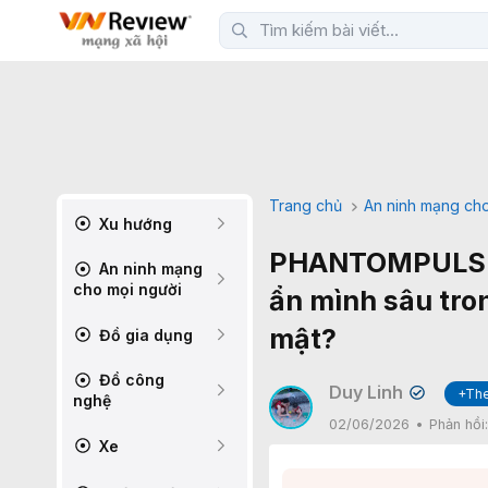
Trang chủ
An ninh mạng cho
Xu hướng
PHANTOMPULSE 
An ninh mạng
cho mọi người
ẩn mình sâu tro
mật?
Đồ gia dụng
Đồ công
Duy Linh
+The
✔
nghệ
02/06/2026
Phản hồi
Xe