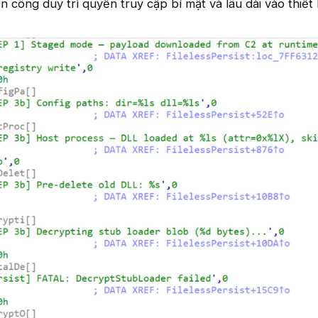
n công duy trì quyền truy cập bí mật và lâu dài vào thiết 