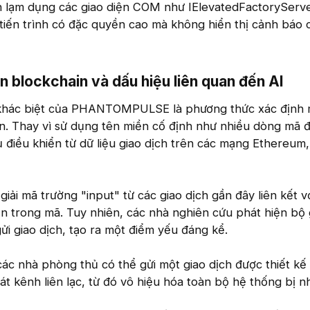
h lạm dụng các giao diện COM như IElevatedFactoryServ
 tiến trình có đặc quyền cao mà không hiển thị cảnh báo 
n blockchain và dấu hiệu liên quan đến AI
khác biệt của PHANTOMPULSE là phương thức xác định
n. Thay vì sử dụng tên miền cố định như nhiều dòng mã 
ủ điều khiển từ dữ liệu giao dịch trên các mạng Ethereum
giải mã trường "input" từ các giao dịch gần đây liên kết v
ẵn trong mã. Tuy nhiên, các nhà nghiên cứu phát hiện bộ 
i giao dịch, tạo ra một điểm yếu đáng kể.
c nhà phòng thủ có thể gửi một giao dịch được thiết kế 
t kênh liên lạc, từ đó vô hiệu hóa toàn bộ hệ thống bị n