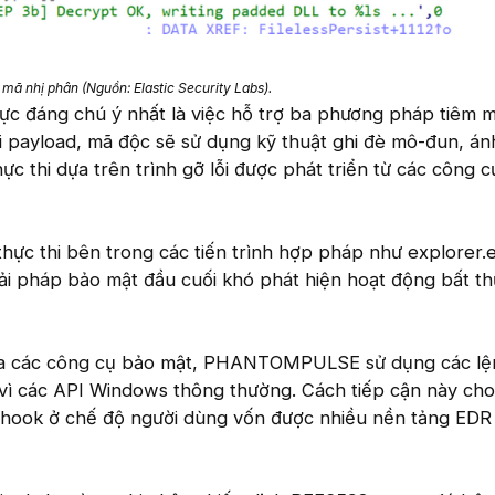
g mã nhị phân (Nguồn: Elastic Security Labs).
ực đáng chú ý nhất là việc hỗ trợ ba phương pháp tiêm 
i payload, mã độc sẽ sử dụng kỹ thuật ghi đè mô-đun, án
c thi dựa trên trình gỡ lỗi được phát triển từ các công c
hực thi bên trong các tiến trình hợp pháp như explorer.
giải pháp bảo mật đầu cuối khó phát hiện hoạt động bất t
của các công cụ bảo mật, PHANTOMPULSE sử dụng các lệ
y vì các API Windows thông thường. Cách tiếp cận này ch
 hook ở chế độ người dùng vốn được nhiều nền tảng EDR 