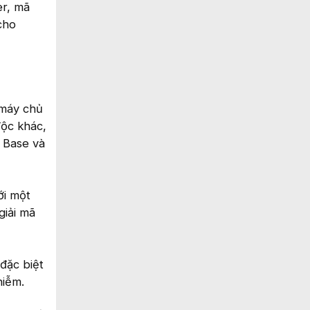
er, mã
cho
 máy chủ
độc khác,
, Base và
ới một
giải mã
đặc biệt
hiễm.