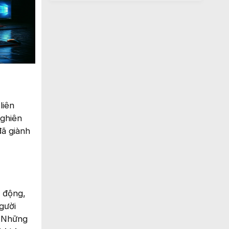
liên
Nghiên
đã giành
 động,
gười
. Những