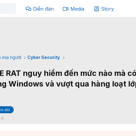
Diễn đàn
Media
Story
 mọi người
Cyber Security
RAT nguy hiểm đến mức nào mà có
ng Windows và vượt qua hàng loạt lớ
o dõi
:
0