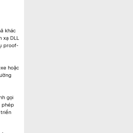
mã khác
h xạ DLL
ụ proof-
exe hoặc
hường
nh gọi
o phép
triển