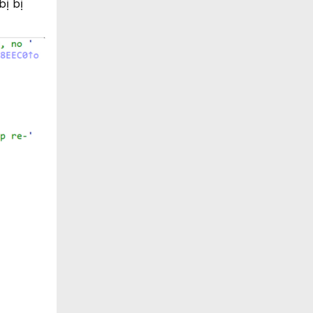
bị bị