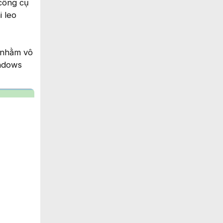
 công cụ
i leo
 nhằm vô
indows