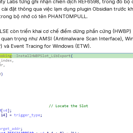
rity Labs từng ghi nhận chiến dịch REF6598, trong đó bộ
ài đặt thông qua việc lạm dụng plugin Obsidian trước kh
PE trong bộ nhớ có tên PHANTOMPULL.
E còn triển khai cơ chế điểm dừng phần cứng (HWBP)
ệ quan trọng như AMSI (Antimalware Scan Interface), W
 và Event Tracing for Windows (ETW).