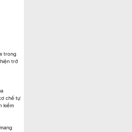
i trong
 hiện trở
ua
cơ chế tự
n kiểm
 mang