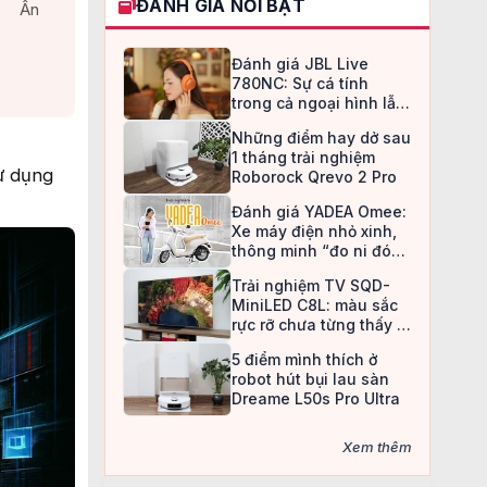
ĐÁNH GIÁ NỔI BẬT
Ẩn
Đánh giá JBL Live
780NC: Sự cá tính
trong cả ngoại hình lẫn
chất âm
Những điểm hay dở sau
1 tháng trải nghiệm
ử dụng
Roborock Qrevo 2 Pro
Đánh giá YADEA Omee:
Xe máy điện nhỏ xinh,
thông minh “đo ni đóng
giày” cho nữ sinh
Trải nghiệm TV SQD-
MiniLED C8L: màu sắc
rực rỡ chưa từng thấy ở
TV LCD
5 điểm mình thích ở
robot hút bụi lau sàn
Dreame L50s Pro Ultra
Xem thêm