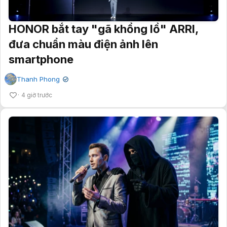
HONOR bắt tay "gã khổng lồ" ARRI,
đưa chuẩn màu điện ảnh lên
smartphone
Thanh Phong
✔
4 giờ trước