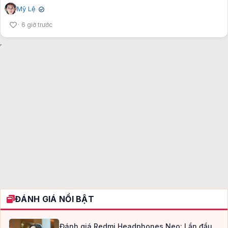
Mỹ Lệ
✔
6 giờ trước
ĐÁNH GIÁ NỔI BẬT
Đánh giá Redmi Headphones Neo: Lần đầu