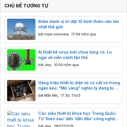
:
CHỦ ĐỀ TƯƠNG TỰ
Điểm danh vị trí đặt 10 kính thiên văn lớn
nhất thế giới
bởi
myle.vnreview
,
17:09 Hôm qua
AI thiết kế virus mới chưa từng có: Lo
ngại về viễn cảnh tận thế
bởi
Jinu
,
10:05 Hôm qua
Hàng triệu thiết bị điện tử cũ cất xó trong
ngăn kéo: "Mỏ vàng" nghìn tỷ đang bị bỏ
quên
bởi
Mẫn Nhi
,
17:30, Thứ 5
Các siêu thiết bị khoa học Trung Quốc:
Từ 'theo sau' đến 'dẫn đầu' công nghệ
thế giới
bởi
Jinu
,
28/07/2026