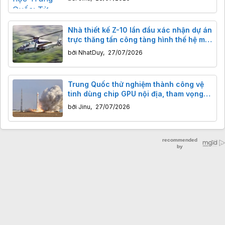
Nhà thiết kế Z-10 lần đầu xác nhận dự án
trực thăng tấn công tàng hình thế hệ mới
của Trung Quốc
bởi
NhatDuy
,
27/07/2026
Trung Quốc thử nghiệm thành công vệ
tinh dùng chip GPU nội địa, tham vọng
trung tâm dữ liệu trên trời như Elon Musk
bởi
Jinu
,
27/07/2026