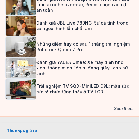
làm tai nghe over-ear, Redmi chọn cách đi
an toàn
Đánh giá JBL Live 780NC: Sự cá tính trong
cả ngoại hình lẫn chất âm
Những điểm hay dở sau 1 tháng trải nghiệm
Roborock Qrevo 2 Pro
Đánh giá YADEA Omee: Xe máy điện nhỏ
xinh, thông minh “đo ni đóng giày” cho nữ
sinh
Trải nghiệm TV SQD-MiniLED C8L: màu sắc
rực rỡ chưa từng thấy ở TV LCD
Xem thêm
Thuê vps giá rẻ