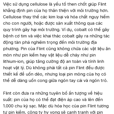
Việc sử dụng cellulose là yếu tố then chốt giúp Flint
khẳng định pin của họ thân thiện với môi trường hơn.
Cellulose thay thế các kim loại và hóa chất nguy hiểm
cho con người, hoặc được sản xuất thông qua các
quy trình gây hại môi trường. Ví dụ, cobalt có thể gây
bệnh cơ tim và việc khai thác cobalt gây ra những tác
động tàn phá nghiêm trọng đến môi trường địa
phương. Pin của Flint cũng không chứa các vật liệu ăn
mòn như pin kiềm hay vật liệu dễ cháy như pin
lithium-ion, giúp tăng cường độ an toàn và tính linh
hoạt vật lý. Dù không phải tất cả pin Flint đều được
thiết kế để uốn dẻo, nhưng loại pin mỏng của họ có
thể dễ dàng uốn cong giữa ngón tay cái và ngón trỏ.
Flint còn đưa ra những tuyên bố ấn tượng về hiệu
suất: pin của họ có thể đạt điện áp cao và lên đến
1.000 chu kỳ sạc. Mặc dù hóa học của pin Flint tương
tự pin kiềm, công ty hy vọng sẽ cạnh tranh với pin