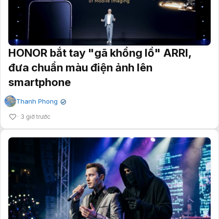
HONOR bắt tay "gã khổng lồ" ARRI,
đưa chuẩn màu điện ảnh lên
smartphone
Thanh Phong
✔
3 giờ trước