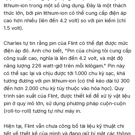
lithium-ion trong một số ứng dụng. Đây là một thách
thức lớn, bởi pin lithium-ion có thể cung cấp điện áp
cao hơn nhiều (lên đến 4.2 volt) so với pin kiềm (chỉ
1.5 volt).
Charles tự tin rằng pin của Flint có thể đạt được mức
điện áp đó. Anh cho biết, "Pin của chúng tôi cung cấp
công suất cao, nghĩa là lên đến 4.2 volt, và mật độ
năng lượng 226 watt-giờ trên mỗi kilôgam." Pin này
có thể sạc lại và chịu được tới 1.000 chu kỳ sạc, khá
tương đương với pin lithium-ion (có thể kéo dài từ 300
đến hơn 2.000 chu kỳ tùy thuộc vào hóa học). Quy
trình sản xuất của Flint, được thiết kế để xử lý vật liệu
pin ở quy mô lớn, sử dụng phương pháp cuộn-cuộn
(roll-to-roll) tương tự như máy in.
Hiện tại, Flint vẫn chưa công bố tài liệu kỹ thuật chi
tiết về thiết kế của mình và đang giữ bí mật các thông