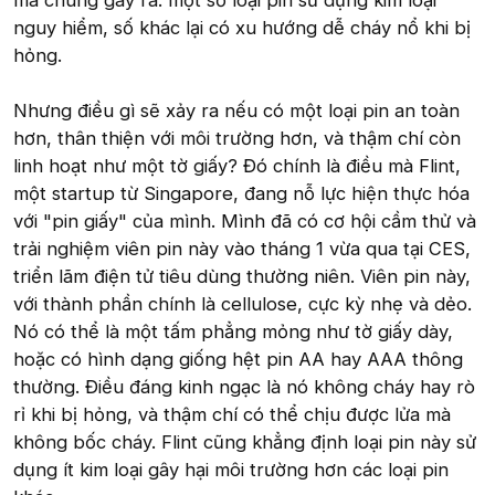
mà chúng gây ra: một số loại pin sử dụng kim loại
nguy hiểm, số khác lại có xu hướng dễ cháy nổ khi bị
hỏng.
Nhưng điều gì sẽ xảy ra nếu có một loại pin an toàn
hơn, thân thiện với môi trường hơn, và thậm chí còn
linh hoạt như một tờ giấy? Đó chính là điều mà Flint,
một startup từ Singapore, đang nỗ lực hiện thực hóa
với "pin giấy" của mình. Mình đã có cơ hội cầm thử và
trải nghiệm viên pin này vào tháng 1 vừa qua tại CES,
triển lãm điện tử tiêu dùng thường niên. Viên pin này,
với thành phần chính là cellulose, cực kỳ nhẹ và dẻo.
Nó có thể là một tấm phẳng mỏng như tờ giấy dày,
hoặc có hình dạng giống hệt pin AA hay AAA thông
thường. Điều đáng kinh ngạc là nó không cháy hay rò
rỉ khi bị hỏng, và thậm chí có thể chịu được lửa mà
không bốc cháy. Flint cũng khẳng định loại pin này sử
dụng ít kim loại gây hại môi trường hơn các loại pin