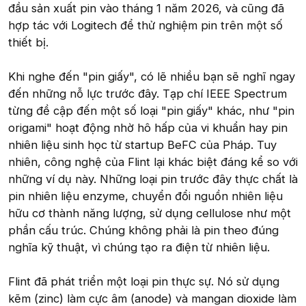
đầu sản xuất pin vào tháng 1 năm 2026, và cũng đã
hợp tác với Logitech để thử nghiệm pin trên một số
thiết bị.
Khi nghe đến "pin giấy", có lẽ nhiều bạn sẽ nghĩ ngay
đến những nỗ lực trước đây. Tạp chí IEEE Spectrum
từng đề cập đến một số loại "pin giấy" khác, như "pin
origami" hoạt động nhờ hô hấp của vi khuẩn hay pin
nhiên liệu sinh học từ startup BeFC của Pháp. Tuy
nhiên, công nghệ của Flint lại khác biệt đáng kể so với
những ví dụ này. Những loại pin trước đây thực chất là
pin nhiên liệu enzyme, chuyển đổi nguồn nhiên liệu
hữu cơ thành năng lượng, sử dụng cellulose như một
phần cấu trúc. Chúng không phải là pin theo đúng
nghĩa kỹ thuật, vì chúng tạo ra điện từ nhiên liệu.
Flint đã phát triển một loại pin thực sự. Nó sử dụng
kẽm (zinc) làm cực âm (anode) và mangan dioxide làm