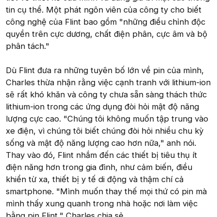
tin cụ thể. Một phát ngôn viên của công ty cho biết
công nghệ của Flint bao gồm "những điều chỉnh độc
quyền trên cực dương, chất điện phân, cực âm và bộ
phân tách."
Dù Flint đưa ra những tuyên bố lớn về pin của mình,
Charles thừa nhận rằng việc cạnh tranh với lithium-ion
sẽ rất khó khăn và công ty chưa sẵn sàng thách thức
lithium-ion trong các ứng dụng đòi hỏi mật độ năng
lượng cực cao. "Chúng tôi không muốn tập trung vào
xe điện, vì chúng tôi biết chúng đòi hỏi nhiều chu kỳ
sống và mật độ năng lượng cao hơn nữa," anh nói.
Thay vào đó, Flint nhắm đến các thiết bị tiêu thụ ít
điện năng hơn trong gia đình, như cảm biến, điều
khiển từ xa, thiết bị y tế di động và thậm chí cả
smartphone. "Mình muốn thay thế mọi thứ có pin mà
mình thấy xung quanh trong nhà hoặc nơi làm việc
bằng pin Flint," Charles chia sẻ.