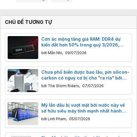
CHỦ ĐỀ TƯƠNG TỰ
Cơn ác mộng tăng giá RAM: DDR4 dự
kiến đắt hơn 50% trong quý 3/2026,
DDR3 cũng bị vạ lây
bởi
Mẫn Nhi
,
09/07/2026
Chưa phổ biến được bao lâu, pin silicon-
carbon có nguy cơ bị cho "ra rìa" bởi
công nghệ pin này
bởi
The Storm Riders
,
07/07/2026
Mỹ lần đầu bị vượt mặt bởi nước này về
sở hữu siêu máy tính mạnh nhất hành
tinh
bởi
Linh Pham
,
05/07/2026