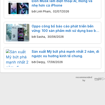
Elon Musk làm điện thoại AI, mỏng và
nhẹ hơn cả iPhone
bởi
Linh Pham
,
02/07/2026
Oppo công bố báo cáo phát triển bền
vững: 100 sản phẩm mới sử dụng bao bì
giấy tái chế
bởi
Sasha
,
30/06/2026
Sản xuất Mỹ bứt phá mạnh nhất 2 năm, đi
ngược xu hướng kinh tế chung.
bởi
Derpy
,
17/06/2026