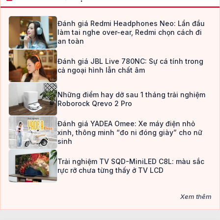
Đánh giá Redmi Headphones Neo: Lần đầu
làm tai nghe over-ear, Redmi chọn cách đi
an toàn
Đánh giá JBL Live 780NC: Sự cá tính trong
cả ngoại hình lẫn chất âm
Những điểm hay dở sau 1 tháng trải nghiệm
Roborock Qrevo 2 Pro
Đánh giá YADEA Omee: Xe máy điện nhỏ
xinh, thông minh “đo ni đóng giày” cho nữ
sinh
Trải nghiệm TV SQD-MiniLED C8L: màu sắc
rực rỡ chưa từng thấy ở TV LCD
Xem thêm