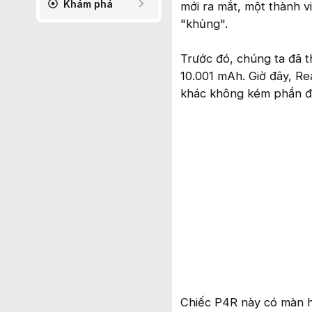
Khám phá
mới ra mắt, một thành v
"khủng".
Trước đó, chúng ta đã t
10.001 mAh. Giờ đây, Re
khác không kém phần đ
Chiếc P4R này có màn hì