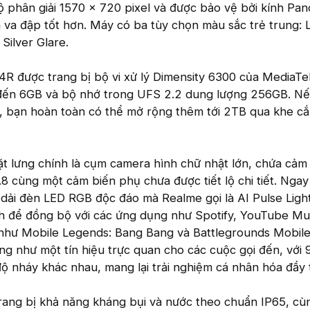
 phân giải 1570 × 720 pixel và được bảo vệ bởi kính Pan
 va đập tốt hơn. Máy có ba tùy chọn màu sắc trẻ trung:
 Silver Glare.
R được trang bị bộ vi xử lý Dimensity 6300 của MediaTe
ến 6GB và bộ nhớ trong UFS 2.2 dung lượng 256GB. Nế
ữ, bạn hoàn toàn có thể mở rộng thêm tới 2TB qua khe c
t lưng chính là cụm camera hình chữ nhật lớn, chứa cảm
8 cùng một cảm biến phụ chưa được tiết lộ chi tiết. Nga
dải đèn LED RGB độc đáo mà Realme gọi là AI Pulse Light
nh để đồng bộ với các ứng dụng như Spotify, YouTube Mu
như Mobile Legends: Bang Bang và Battlegrounds Mobile 
g như một tín hiệu trực quan cho các cuộc gọi đến, với 
ộ nháy khác nhau, mang lại trải nghiệm cá nhân hóa đầy t
ang bị khả năng kháng bụi và nước theo chuẩn IP65, cùn