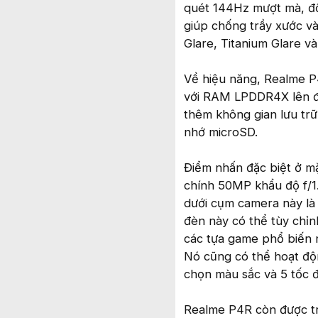
quét 144Hz mượt mà, độ
giúp chống trầy xước và
Glare, Titanium Glare và
Về hiệu năng, Realme P4
với RAM LPDDR4X lên đ
thêm không gian lưu tr
nhớ microSD.
Điểm nhấn đặc biệt ở mặ
chính 50MP khẩu độ f/1.
dưới cụm camera này là 
đèn này có thể tùy chỉ
các tựa game phổ biến 
Nó cũng có thể hoạt độn
chọn màu sắc và 5 tốc đ
Realme P4R còn được tr