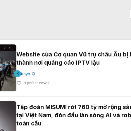
Website của Cơ quan Vũ trụ châu Âu bị 
thành nơi quảng cáo IPTV lậu
K
Kaya
✔
8 phút trước
0
Tập đoàn MISUMI rót 760 tỷ mở rộng sả
tại Việt Nam, đón đầu làn sóng AI và ro
toàn cầu