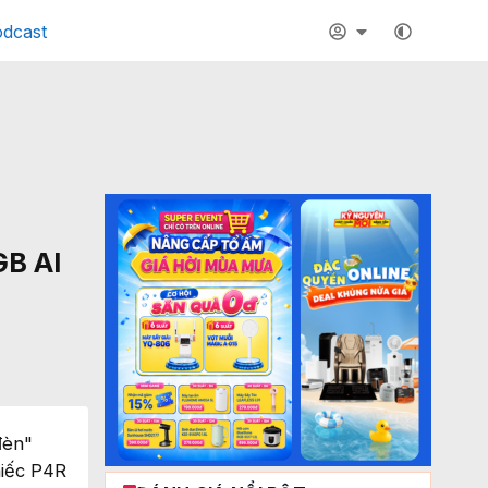
dcast
GB AI
đèn"
hiếc P4R