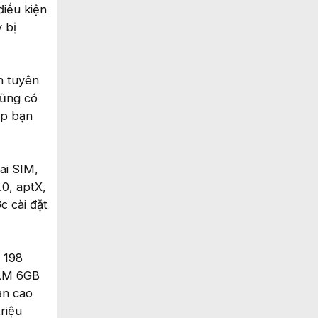
iều kiện
 bị
n tuyên
cũng có
ép bạn
ai SIM,
0, aptX,
c cài đặt
 198
RAM 6GB
ản cao
riệu