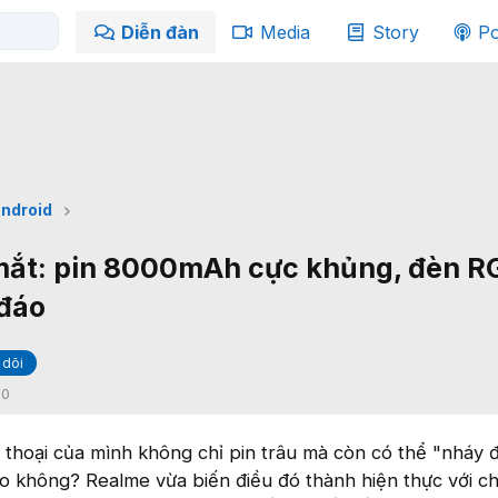
Diễn đàn
Media
Story
Po
ndroid
mắt: pin 8000mAh cực khủng, đèn R
 đáo
 dõi
:
0
 thoại của mình không chỉ pin trâu mà còn có thể "nháy 
o không? Realme vừa biến điều đó thành hiện thực với c