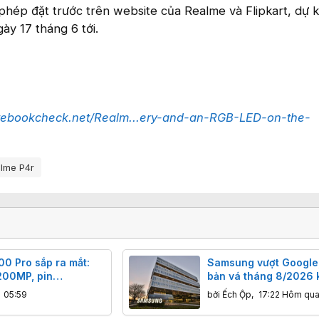
hép đặt trước trên website của Realme và Flipkart, dự k
ày 17 tháng 6 tới.
tebookcheck.net/Realm...ery-and-an-RGB-LED-on-the-
lme P4r
00 Pro sắp ra mắt:
Samsung vượt Google,
00MP, pin
bản vá tháng 8/2026 
 sạc siêu tốc 100W
phục 56 lỗ hổng bảo m
,
05:59
bởi
Ếch Ộp
,
17:22 Hôm qu
Galaxy.