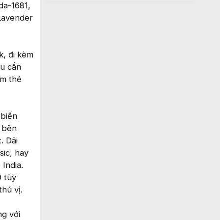
da-1681,
 Lavender
k, đi kèm
u cần
ắm thẻ
 biến
y bên
. Dải
sic, hay
India.
9 tùy
hú vị.
g với