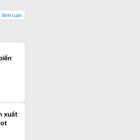
Bình Luận
biến
n xuất
bot