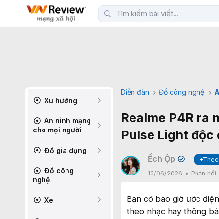
Diễn đàn
Đồ công nghệ
A
Xu hướng
Realme P4R ra 
An ninh mạng
cho mọi người
Pulse Light độc
Đồ gia dụng
Ếch Ộp
+Theo
✔
Đồ công
12/06/2026
Phản hồi
nghệ
Bạn có bao giờ ước điện
Xe
theo nhạc hay thông bá