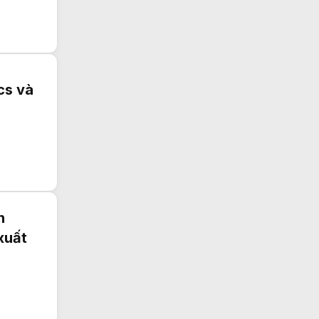
cs và
n
xuất