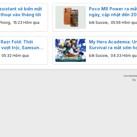
sistant sẽ biến mất
Poco M8 Power ra mắt
 thoại vào tháng tới
ngày, cập nhật đến 20
từ 6,3 triệu đồng
Phong
,
15:23 Hôm qua
bởi
Sussie
,
05:56 Hôm qu
Razr Fold: Thời
My Hero Academia: Un
 vượt trội, Samsung
Survival ra mắt sớm h
Fold7 phải dè
kiến, đổ bộ di động v
,
05:32 Hôm qua
bởi
Sussie
,
04:33 Hôm qu
6/8/2026