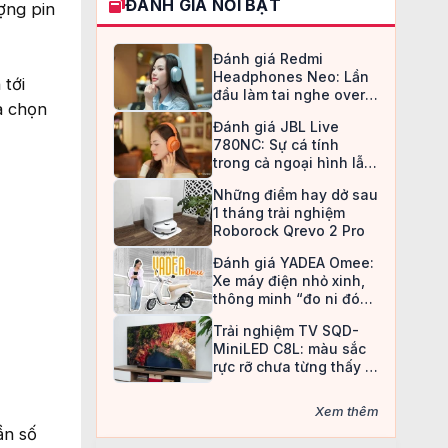
ĐÁNH GIÁ NỔI BẬT
ợng pin
Đánh giá Redmi
Headphones Neo: Lần
 tới
đầu làm tai nghe over-
a chọn
ear, Redmi chọn cách đi
Đánh giá JBL Live
an toàn
780NC: Sự cá tính
trong cả ngoại hình lẫn
chất âm
Những điểm hay dở sau
1 tháng trải nghiệm
Roborock Qrevo 2 Pro
Đánh giá YADEA Omee:
Xe máy điện nhỏ xinh,
thông minh “đo ni đóng
giày” cho nữ sinh
Trải nghiệm TV SQD-
MiniLED C8L: màu sắc
rực rỡ chưa từng thấy ở
TV LCD
Xem thêm
ần số