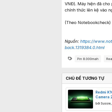
VNĐ). Máy hiện đã cho p
chính thức lên kệ vào ng
(Theo Notebookcheck)
Nguồn:
https://www.no
back.1319384.0.html
Từ khóa
Pin 8.000mah
Rea
CHỦ ĐỀ TƯƠNG TỰ
Redmi K1
Camera 2
8580mAh,
bởi
Sussie