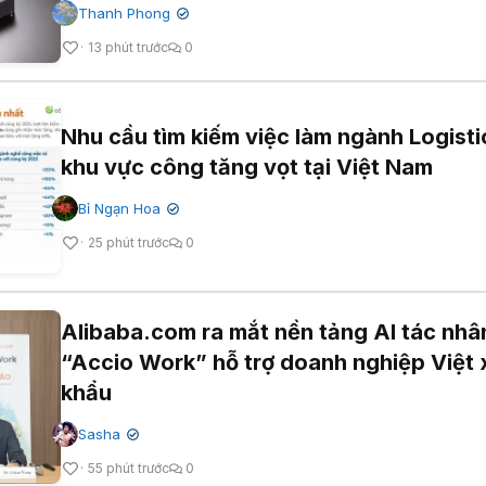
Thanh Phong
✔
13 phút trước
0
Nhu cầu tìm kiếm việc làm ngành Logisti
khu vực công tăng vọt tại Việt Nam
Bỉ Ngạn Hoa
✔
25 phút trước
0
Alibaba.com ra mắt nền tảng AI tác nhâ
“Accio Work” hỗ trợ doanh nghiệp Việt 
khẩu
Sasha
✔
55 phút trước
0