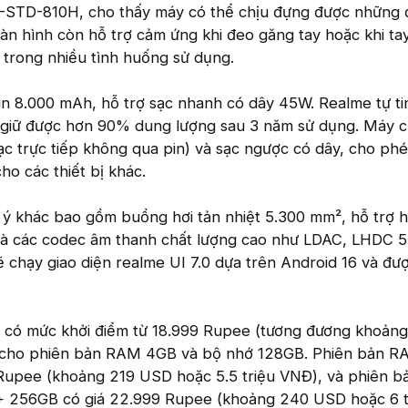
STD-810H, cho thấy máy có thể chịu đựng được những đ
màn hình còn hỗ trợ cảm ứng khi đeo găng tay hoặc khi tay
ợi trong nhiều tình huống sử dụng.
in 8.000 mAh, hỗ trợ sạc nhanh có dây 45W. Realme tự ti
ẽ giữ được hơn 90% dung lượng sau 3 năm sử dụng. Máy 
ạc trực tiếp không qua pin) và sạc ngược có dây, cho ph
ho các thiết bị khác.
 ý khác bao gồm buồng hơi tản nhiệt 5.300 mm², hỗ trợ h
 và các codec âm thanh chất lượng cao như LDAC, LHDC 5.
chạy giao diện realme UI 7.0 dựa trên Android 16 và đượ
 có mức khởi điểm từ 18.999 Rupee (tương đương khoảng
 cho phiên bản RAM 4GB và bộ nhớ 128GB. Phiên bản 
Rupee (khoảng 219 USD hoặc 5.5 triệu VNĐ), và phiên b
+ 256GB có giá 22.999 Rupee (khoảng 240 USD hoặc 6 t