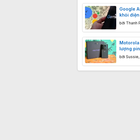
Google As
khỏi điện
bởi
Thanh 
Motorola 
lượng pin
Galaxy Z 
bởi
Sussie
chừng.