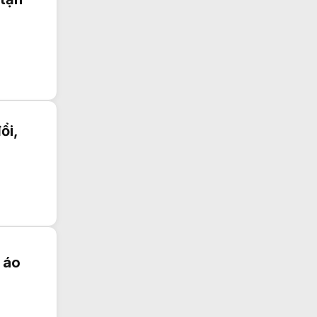
ổi,
 áo