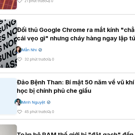
21 phút trước
0
Đối thủ Google Chrome ra mắt kính "ch
cái vẹo gì" nhưng cháy hàng ngay lập t
Mẫn Nhi
✔
32 phút trước
0
Đảo Bệnh Than: Bí mật 50 năm về vũ khí
học bị chính phủ che giấu
Minh Nguyệt
✔
45 phút trước
0
Toàn bộ RAM thế giới bị "đặt gạch" đến