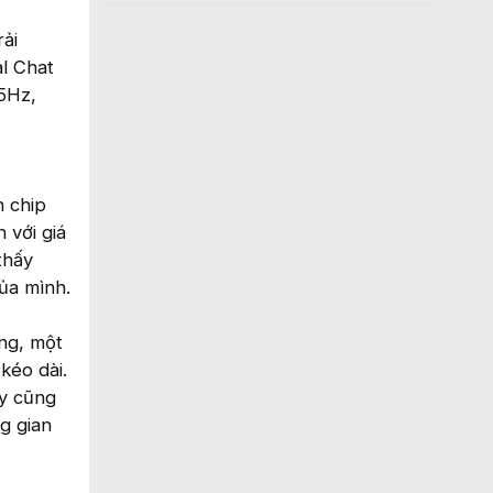
ải
al Chat
85Hz,
n chip
 với giá
thấy
ủa mình.
ỏng, một
kéo dài.
áy cũng
g gian