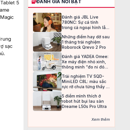
ĐÁNH GIÁ NỔI BẬT
 Tablet 5
game
dMagic
Đánh giá JBL Live
780NC: Sự cá tính
trong cả ngoại hình lẫn
chất âm
Những điểm hay dở sau
Trung
1 tháng trải nghiệm
rợ sạc
Roborock Qrevo 2 Pro
hủ.
Đánh giá YADEA Omee:
Xe máy điện nhỏ xinh,
thông minh “đo ni đóng
giày” cho nữ sinh
Trải nghiệm TV SQD-
MiniLED C8L: màu sắc
rực rỡ chưa từng thấy ở
TV LCD
5 điểm mình thích ở
robot hút bụi lau sàn
Dreame L50s Pro Ultra
Xem thêm