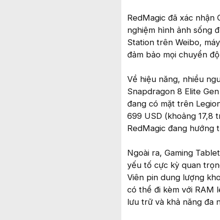
RedMagic đã xác nhận G
nghiệm hình ảnh sống độn
Station trên Weibo, máy
đảm bảo mọi chuyển độn
Về hiệu năng, nhiều ngu
Snapdragon 8 Elite Gen 
đang có mặt trên Legio
699 USD (khoảng 17,8 t
RedMagic đang hướng tớ
Ngoài ra, Gaming Tablet
yếu tố cực kỳ quan trọn
Viên pin dung lượng kh
có thể đi kèm với RAM 
lưu trữ và khả năng đa n