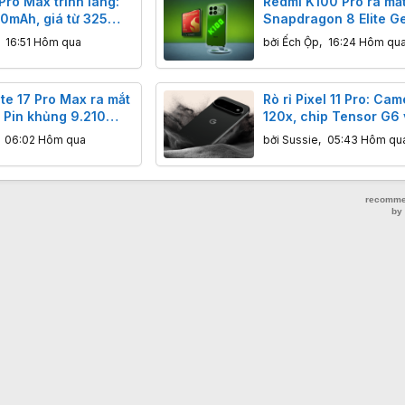
ro Max trình làng:
Redmi K100 Pro ra mắt
00mAh, giá từ 325
Snapdragon 8 Elite G
Series, mặt lưng phát
,
16:51 Hôm qua
bởi
Ếch Ộp
,
16:24 Hôm qu
cực độc
te 17 Pro Max ra mắt
Rò rỉ Pixel 11 Pro: Cam
 Pin khủng 9.210
120x, chip Tensor G6 
g kèm Redmi Watch 6
Gemini sắp ra mắt
,
06:02 Hôm qua
bởi
Sussie
,
05:43 Hôm qu