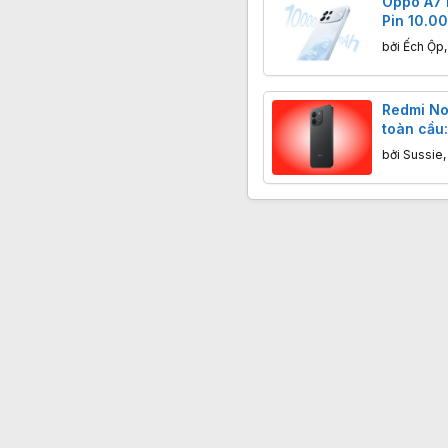
Oppo A7 P
Pin 10.0
USD
bởi
Ếch Ộp
Redmi No
toàn cầu:
mAh, tặn
bởi
Sussie