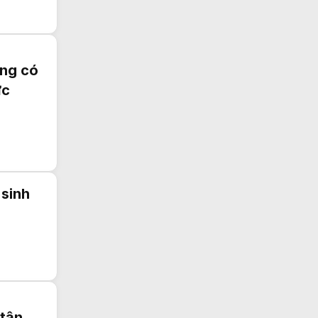
ẳng có
ức
 sinh
 tận