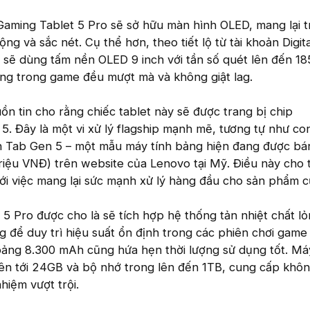
aming Tablet 5 Pro sẽ sở hữu màn hình OLED, mang lại tr
g và sắc nét. Cụ thể hơn, theo tiết lộ từ tài khoản Digit
 sẽ dùng tấm nền OLED 9 inch với tần số quét lên đến 1
g trong game đều mượt mà và không giật lag.
ồn tin cho rằng chiếc tablet này sẽ được trang bị chip
5. Đây là một vi xử lý flagship mạnh mẽ, tương tự như co
n Tab Gen 5 – một mẫu máy tính bảng hiện đang được bán
riệu VNĐ) trên website của Lenovo tại Mỹ. Điều này cho 
i việc mang lại sức mạnh xử lý hàng đầu cho sản phẩm c
 5 Pro được cho là sẽ tích hợp hệ thống tản nhiệt chất l
g để duy trì hiệu suất ổn định trong các phiên chơi game 
oảng 8.300 mAh cũng hứa hẹn thời lượng sử dụng tốt. M
lên tới 24GB và bộ nhớ trong lên đến 1TB, cung cấp khôn
hiệm vượt trội.