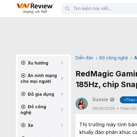
Diễn đàn
Đồ công nghệ
A
Xu hướng
RedMagic Gaming
An ninh mạng
cho mọi người
185Hz, chip Sna
Đồ gia dụng
Sussie
+Theo 
✔
Đồ công
06/06/2026
Phản hồi
nghệ
Thị trường máy tính bả
Xe
khuấy đảo phân khúc ca