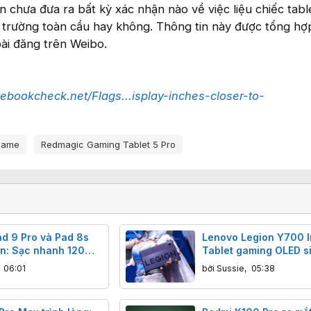
 chưa đưa ra bất kỳ xác nhận nào về việc liệu chiếc tabl
 trường toàn cầu hay không. Thông tin này được tổng hợ
ài đăng trên Weibo.
ebookcheck.net/Flags...isplay-inches-closer-to-
Game
Redmagic Gaming Tablet 5 Pro
ad 9 Pro và Pad 8s
Lenovo Legion Y700 In
ện: Sạc nhanh 120W,
Tablet gaming OLED s
h mẽ
mỏng, nhẹ bất ngờ, s
,
06:01
bởi
Sussie
,
05:38
Snapdragon 8 Elite G