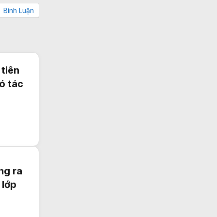
Bình Luận
tiên
ó tác
ng ra
 lớp