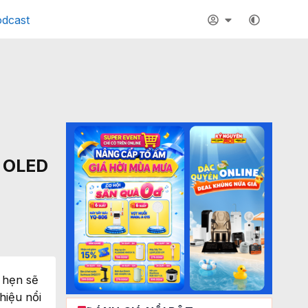
dcast
h OLED
 hẹn sẽ
hiệu nổi