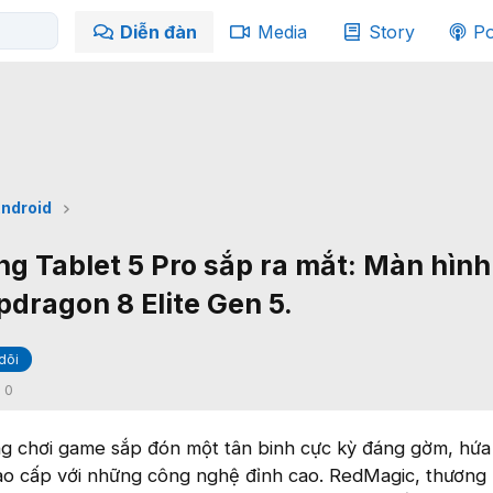
Diễn đàn
Media
Story
Po
ndroid
 Tablet 5 Pro sắp ra mắt: Màn hìn
pdragon 8 Elite Gen 5.
dõi
:
0
ng chơi game sắp đón một tân binh cực kỳ đáng gờm, hứa
o cấp với những công nghệ đỉnh cao. RedMagic, thương 