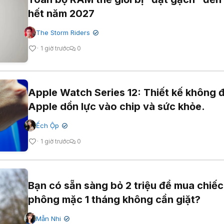
hết năm 2027
The Storm Riders
✔
1 giờ trước
0
Apple Watch Series 12: Thiết kế không đ
Apple dồn lực vào chip và sức khỏe.
Ếch Ộp
✔
1 giờ trước
0
Bạn có sẵn sàng bỏ 2 triệu để mua chiếc
phông mặc 1 tháng không cần giặt?
Mẫn Nhi
✔