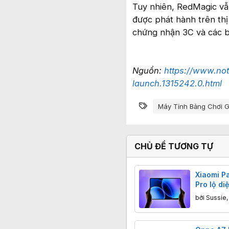
Tuy nhiên, RedMagic vẫn
được phát hành trên thị
chứng nhận 3C và các b
Nguồn:
https://www.not
launch.1315242.0.html
Từ khóa
Máy Tính Bảng Chơi 
CHỦ ĐỀ TƯƠNG TỰ
Xiaomi P
Pro lộ di
chip mạn
bởi
Sussie