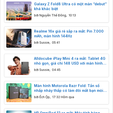
Galaxy Z Fold8 Ultra có một màn “debut”
khá khác biệt
bởi
Nguyễn Thế Đông
,
10:13
Realme 16x giá rẻ sắp ra mắt: Pin 7.000
mAh, màn hình 144Hz
bởi
Sussie
,
05:41
Alldocube iPlay Mini 4 ra mắt: Tablet 4G
nhỏ gọn, giá chỉ 148 USD với màn hình
90Hz
bởi
Sussie
,
04:45
Màn hình Motorola Razr Fold: Tần số
nhấp nháy thấp có làm đôi mắt bạn mỏi
mệt?
bởi
Ếch Ộp
,
17:32 Hôm qua
HP OmniPad 12 ra mắt: Máy tính bảng