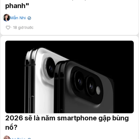
phanh"
Mẫn Nhi
✔
18 giờ trước
2026 sẽ là năm smartphone gập bùng
nổ?