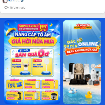
Hư Trúc
✔
18 giờ trước