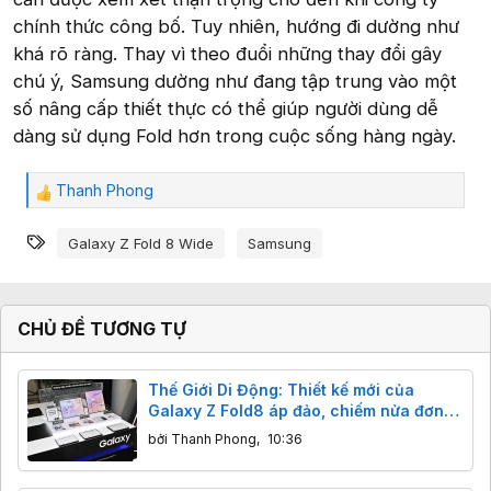
chính thức công bố. Tuy nhiên, hướng đi dường như
khá rõ ràng. Thay vì theo đuổi những thay đổi gây
chú ý, Samsung dường như đang tập trung vào một
số nâng cấp thiết thực có thể giúp người dùng dễ
dàng sử dụng Fold hơn trong cuộc sống hàng ngày.
Thanh Phong
C
ả
Từ khóa
m
Galaxy Z Fold 8 Wide
Samsung
x
ú
c
:
CHỦ ĐỀ TƯƠNG TỰ
Thế Giới Di Động: Thiết kế mới của
Galaxy Z Fold8 áp đảo, chiếm nửa đơn
đặt trước
bởi
Thanh Phong
,
10:36