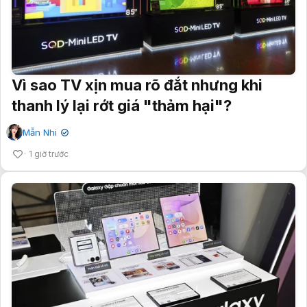
Vì sao TV xịn mua rõ đắt nhưng khi
thanh lý lại rớt giá "thảm hại"?
Mẫn Nhi
✔
1 giờ trước