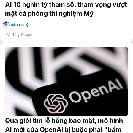
AI 10 nghìn tỷ tham số, tham vọng vượt
mặt cả phòng thí nghiệm Mỹ
Kiều My
✔
17 giờ trước
Quá giỏi tìm lỗ hổng bảo mật, mô hình
AI mới của OpenAI bị buộc phải "bấm