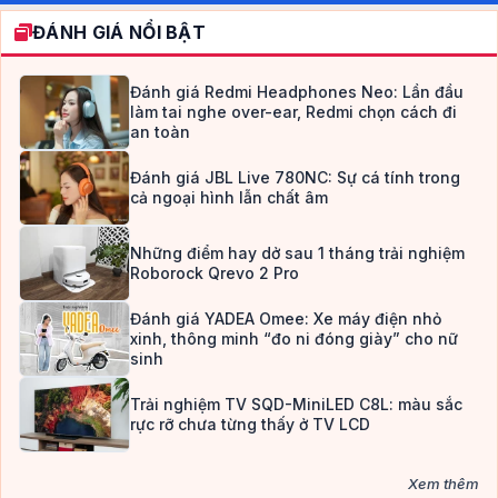
ĐÁNH GIÁ NỔI BẬT
Đánh giá Redmi Headphones Neo: Lần đầu
làm tai nghe over-ear, Redmi chọn cách đi
an toàn
Đánh giá JBL Live 780NC: Sự cá tính trong
cả ngoại hình lẫn chất âm
Những điểm hay dở sau 1 tháng trải nghiệm
Roborock Qrevo 2 Pro
Đánh giá YADEA Omee: Xe máy điện nhỏ
xinh, thông minh “đo ni đóng giày” cho nữ
sinh
Trải nghiệm TV SQD-MiniLED C8L: màu sắc
rực rỡ chưa từng thấy ở TV LCD
Xem thêm