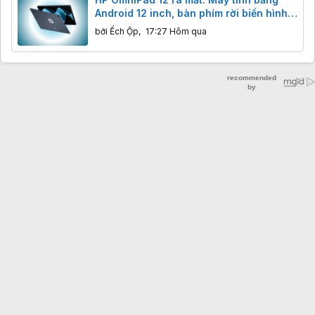
Android 12 inch, bàn phím rời biến hình
laptop, giá từ 12 triệu.
bởi
Ếch Ộp
,
17:27 Hôm qua