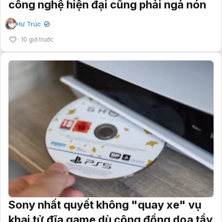
công nghệ hiện đại cũng phải ngả nón
Hư Trúc
✔
10 giờ trước
Sony nhất quyết không "quay xe" vụ
khai tử đĩa game dù cộng đồng dọa tẩy