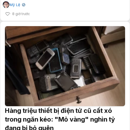
Mỹ Lệ
✔
8 giờ trước
Hàng triệu thiết bị điện tử cũ cất xó
trong ngăn kéo: "Mỏ vàng" nghìn tỷ
đang bị bỏ quên