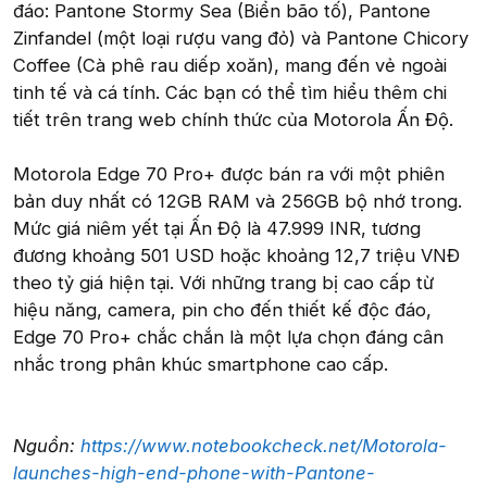
đáo: Pantone Stormy Sea (Biển bão tố), Pantone
Zinfandel (một loại rượu vang đỏ) và Pantone Chicory
Coffee (Cà phê rau diếp xoăn), mang đến vẻ ngoài
tinh tế và cá tính. Các bạn có thể tìm hiểu thêm chi
tiết trên trang web chính thức của Motorola Ấn Độ.
Motorola Edge 70 Pro+ được bán ra với một phiên
bản duy nhất có 12GB RAM và 256GB bộ nhớ trong.
Mức giá niêm yết tại Ấn Độ là 47.999 INR, tương
đương khoảng 501 USD hoặc khoảng 12,7 triệu VNĐ
theo tỷ giá hiện tại. Với những trang bị cao cấp từ
hiệu năng, camera, pin cho đến thiết kế độc đáo,
Edge 70 Pro+ chắc chắn là một lựa chọn đáng cân
nhắc trong phân khúc smartphone cao cấp.
Nguồn:
https://www.notebookcheck.net/Motorola-
launches-high-end-phone-with-Pantone-