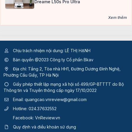
Dreame L50s Pro Ultra
Xem thêm
Chịu trách nhiệm nội dung: LÊ THỊ HẠNH
Bản quyền @2023 Công ty Cổ phần Bkav
Địa chỉ: Tầng 2, Tòa nhà HH1, Đường Dương Đình Nghệ,
Phường Cầu Giấy, TP Hà Nội
Giấy phép thiết lập mạng xã hội số 499/GP-BTTTT
do Bộ
Thông tin và Truyền thông cấp ngày 17/10/2022
Email:
quangcao.vnreview@gmail.com
Hotline:
024.37632552
Facebook:
VnReview.vn
Quy định và điều khoản sử dụng