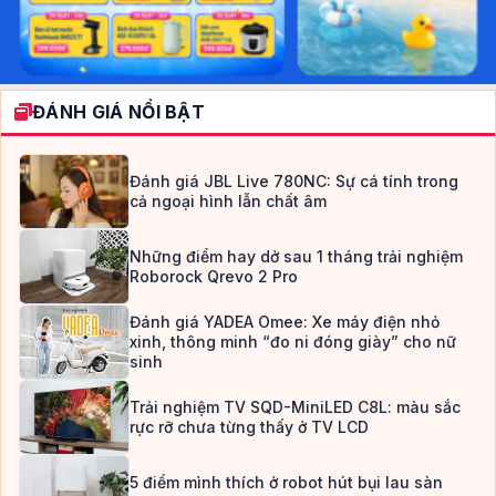
ĐÁNH GIÁ NỔI BẬT
Đánh giá JBL Live 780NC: Sự cá tính trong
cả ngoại hình lẫn chất âm
Những điểm hay dở sau 1 tháng trải nghiệm
Roborock Qrevo 2 Pro
Đánh giá YADEA Omee: Xe máy điện nhỏ
xinh, thông minh “đo ni đóng giày” cho nữ
sinh
Trải nghiệm TV SQD-MiniLED C8L: màu sắc
rực rỡ chưa từng thấy ở TV LCD
5 điểm mình thích ở robot hút bụi lau sàn