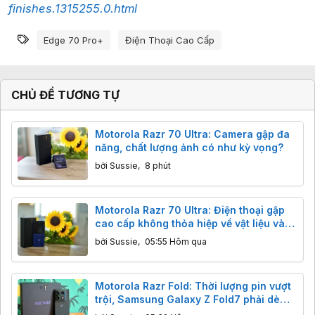
finishes.1315255.0.html
Từ khóa
Edge 70 Pro+
Điện Thoại Cao Cấp
CHỦ ĐỀ TƯƠNG TỰ
Motorola Razr 70 Ultra: Camera gập đa
năng, chất lượng ảnh có như kỳ vọng?
bởi
Sussie
,
8 phút
Motorola Razr 70 Ultra: Điện thoại gập
cao cấp không thỏa hiệp về vật liệu và
cảm giác cầm nắm
bởi
Sussie
,
05:55 Hôm qua
Motorola Razr Fold: Thời lượng pin vượt
trội, Samsung Galaxy Z Fold7 phải dè
chừng.