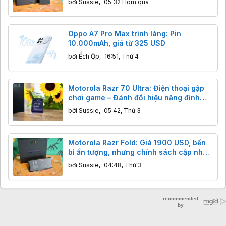
bởi
Sussie
,
05:32 Hôm qua
Oppo A7 Pro Max trình làng: Pin
10.000mAh, giá từ 325 USD
bởi
Ếch Ộp
,
16:51, Thứ 4
Motorola Razr 70 Ultra: Điện thoại gập
chơi game – Đánh đổi hiệu năng đỉnh
cao lấy trải nghiệm độc đáo?
bởi
Sussie
,
05:42, Thứ 3
Motorola Razr Fold: Giá 1900 USD, bền
bỉ ấn tượng, nhưng chính sách cập nhật
có đáng lo?
bởi
Sussie
,
04:48, Thứ 3