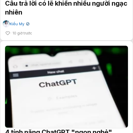
Câu trả lời có lẽ khiến nhiều người ngạc
nhiên
Kiều My
✔
10 giờ trước
4 tính năng ChatGPT "ngon nghẻ"