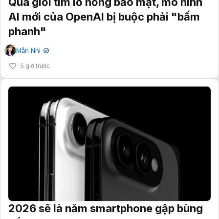
Quá giỏi tìm lỗ hổng bảo mật, mô hình
AI mới của OpenAI bị buộc phải "bấm
phanh"
Mẫn Nhi
✔
5 giờ trước
2026 sẽ là năm smartphone gập bùng