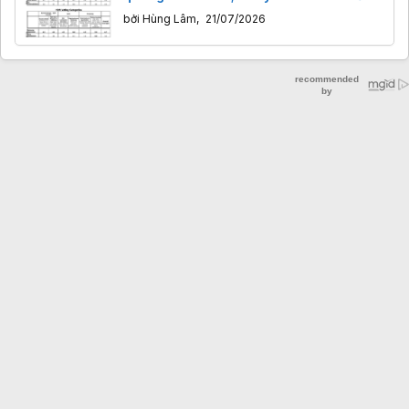
trị LCD tại TV Shootout 2026
bởi
Hùng Lâm
,
21/07/2026