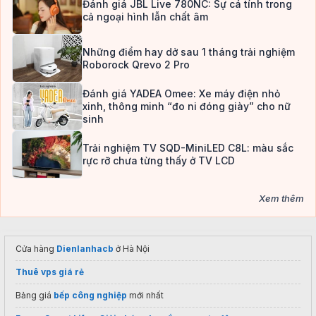
Đánh giá JBL Live 780NC: Sự cá tính trong
cả ngoại hình lẫn chất âm
Những điểm hay dở sau 1 tháng trải nghiệm
Roborock Qrevo 2 Pro
Đánh giá YADEA Omee: Xe máy điện nhỏ
xinh, thông minh “đo ni đóng giày” cho nữ
sinh
Trải nghiệm TV SQD-MiniLED C8L: màu sắc
rực rỡ chưa từng thấy ở TV LCD
Xem thêm
Cửa hàng
Dienlanhacb
ở Hà Nội
Thuê vps giá rẻ
Bảng giá
bếp công nghiệp
mới nhất