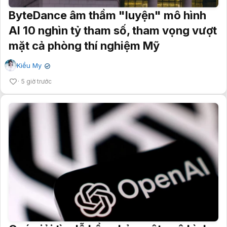
ByteDance âm thầm "luyện" mô hình
AI 10 nghìn tỷ tham số, tham vọng vượt
mặt cả phòng thí nghiệm Mỹ
Kiều My
✔
5 giờ trước