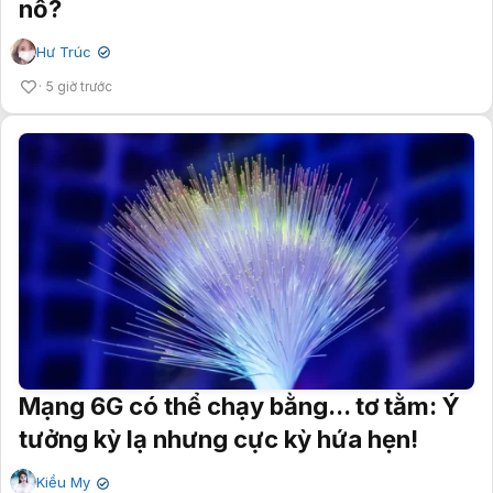
nổ?
Hư Trúc
✔
5 giờ trước
Mạng 6G có thể chạy bằng... tơ tằm: Ý
tưởng kỳ lạ nhưng cực kỳ hứa hẹn!
Kiều My
✔