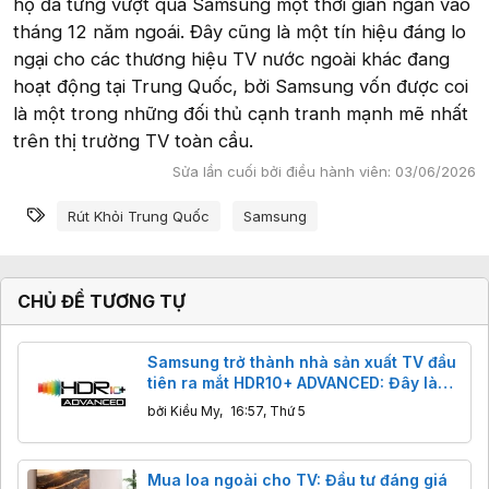
họ đã từng vượt qua Samsung một thời gian ngắn vào
tháng 12 năm ngoái. Đây cũng là một tín hiệu đáng lo
ngại cho các thương hiệu TV nước ngoài khác đang
hoạt động tại Trung Quốc, bởi Samsung vốn được coi
là một trong những đối thủ cạnh tranh mạnh mẽ nhất
trên thị trường TV toàn cầu.
Sửa lần cuối bởi điều hành viên:
03/06/2026
Từ khóa
Rút Khỏi Trung Quốc
Samsung
CHỦ ĐỀ TƯƠNG TỰ
Samsung trở thành nhà sản xuất TV đầu
tiên ra mắt HDR10+ ADVANCED: Đây là
gì? Có tác dụng gì?
bởi
Kiều My
,
16:57, Thứ 5
Mua loa ngoài cho TV: Đầu tư đáng giá