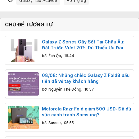
Galaxy Tab Active6
Hỗ Trợ 5g
CHỦ ĐỀ TƯƠNG TỰ
Galaxy Z Series Gây Sốt Tại Châu Âu:
Đặt Trước Vượt 20% Dù Thiếu Ưu Đãi
bởi
Ếch Ộp
,
16:44
08/08: Những chiếc Galaxy Z Fold8 đầu
tiên đã về tay khách hàng
bởi
Nguyễn Thế Đông
,
10:57
Motorola Razr Fold giảm 500 USD: Đã đủ
sức cạnh tranh Samsung?
bởi
Sussie
,
05:55