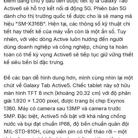
Điểm đáng chú ý đầu tiên được tiết lộ là Galaxy Tab
Active6 sẽ hỗ trợ kết nối di động 5G. Phiên bản 5G
dành cho thị trường quốc tế được cho là sẽ mang mã
hiệu "SM-X316B". Hiện tại, các thông số kỹ thuật chi
tiết hay thiết kế của máy vẫn còn là một ẩn số. Tuy
nhiên, với việc dòng Active luôn hướng đến người
dùng doanh nghiệp và công nghiệp, chúng ta hoàn
toàn có thể kỳ vọng Active6 sẽ tiếp tục giữ vững thiết
kế siêu bền bỉ đặc trưng.
Để các bạn dễ hình dung hơn, mình cùng nhìn lại một
chút về Galaxy Tab Active5. Chiếc tablet này sở hữu
màn hình TFT 8 inch (khoảng 20.32 cm) với độ phân
giải 1.920 x 1.200 pixel, được trang bị chip Exynos
1380. Máy có camera sau 13MP và camera trước
5MP. Đặc biệt, Active5 nổi bật với khả năng chống
nước và bụi đạt chuẩn IP68, độ bền chuẩn quân đội
MIL-STD-810H, cùng viên pin có thể tháo rời – một