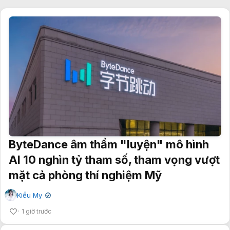
ByteDance âm thầm "luyện" mô hình
AI 10 nghìn tỷ tham số, tham vọng vượt
mặt cả phòng thí nghiệm Mỹ
Kiều My
✔
1 giờ trước