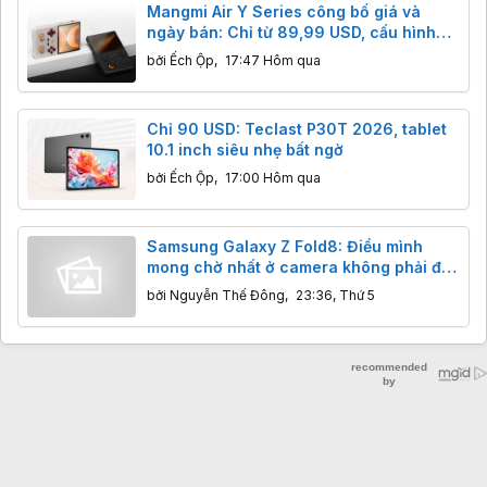
Mangmi Air Y Series công bố giá và
ngày bán: Chỉ từ 89,99 USD, cấu hình
vượt trội đối thủ
bởi
Ếch Ộp
,
17:47 Hôm qua
Chỉ 90 USD: Teclast P30T 2026, tablet
10.1 inch siêu nhẹ bất ngờ
bởi
Ếch Ộp
,
17:00 Hôm qua
Samsung Galaxy Z Fold8: Điều mình
mong chờ nhất ở camera không phải độ
phân giải
bởi
Nguyễn Thế Đông
,
23:36, Thứ 5