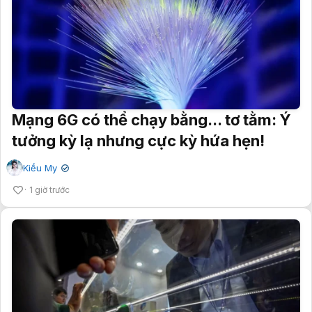
Mạng 6G có thể chạy bằng... tơ tằm: Ý
tưởng kỳ lạ nhưng cực kỳ hứa hẹn!
Kiều My
✔
1 giờ trước