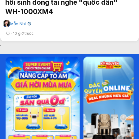
hồi sinh dòng tai nghe "quốc dân"
WH-1000XM4
Mẫn Nhi
✔
10 giờ trước