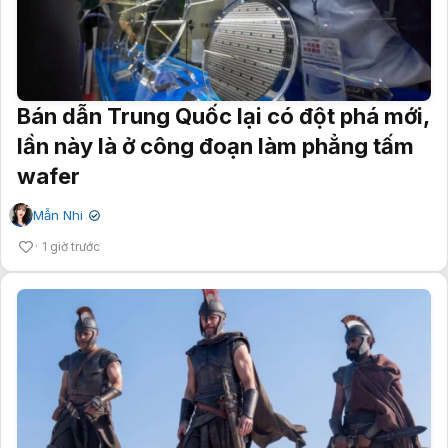
Bán dẫn Trung Quốc lại có đột phá mới,
lần này là ở công đoạn làm phẳng tấm
wafer
Mẫn Nhi
✔
1 giờ trước