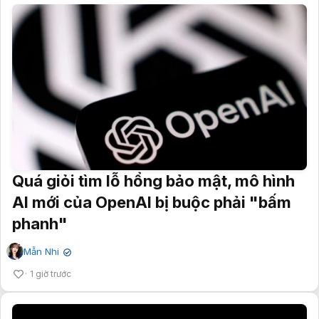
Quá giỏi tìm lỗ hổng bảo mật, mô hình
AI mới của OpenAI bị buộc phải "bấm
phanh"
Mẫn Nhi
✔
1 giờ trước