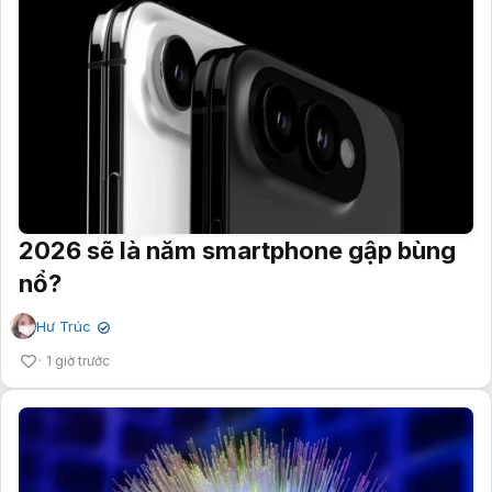
2026 sẽ là năm smartphone gập bùng
nổ?
Hư Trúc
✔
1 giờ trước