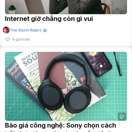
Internet giờ chẳng còn gì vui
The Storm Riders
✔
9 giờ trước
Bão giá công nghệ: Sony chọn cách