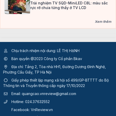
Trải nghiệm TV SQD-MiniLED C8L: màu sắc
rực rỡ chưa từng thấy ở TV LCD
Xem thêm
Chịu trách nhiệm nội dung: LÊ THỊ HẠNH
Bản quyền @2023 Công ty Cổ phần Bkav
Địa chỉ: Tầng 2, Tòa nhà HH1, Đường Dương Đình Nghệ,
Phường Cầu Giấy, TP Hà Nội
Giấy phép thiết lập mạng xã hội số 499/GP-BTTTT
do Bộ
Thông tin và Truyền thông cấp ngày 17/10/2022
Email:
quangcao.vnreview@gmail.com
Hotline:
024.37632552
Facebook:
VnReview.vn