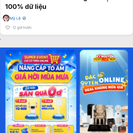
100% dữ liệu
Mỹ Lệ
✔
12 giờ trước