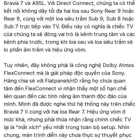
Bravia 7 và A95L. Với Direct Connect, chúng ta có thể
kết nối không dây tối đa hai loa sau Sony Rear 9 hoặc
Rear 8, cùng với một loa siêu trầm Sub 9, Sub 8 hoặc
Sub 7 trực tiếp vào TV. Điều này có nghĩa là chiếc TV
của chúng ta sẽ đóng vai trò là kênh trung tâm và các
kênh phía trước, trong khi loa sau và loa siêu trầm sẽ
lo phần âm trầm và hiệu ứng vòm.
Tuy nhiên, đây không phải là công nghệ Dolby Atmos
FlexConnect mà là giải pháp độc quyền của Sony.
Hãng chia sẻ với FlatpanelsHD rằng họ chưa quan
tâm đến FlexConnect vì nhận thấy một số hạn chế
liên quan đến các tính năng âm thanh độc đáo của
mình. Mình đã được nghe thử hệ thống này trên chiếc
Bravia 7 II cùng với hai loa Rear 7. Hiệu ứng vòm ở
mức khá, nhưng phải thừa nhận rằng chính chiếc TV
lại là "mắt xích" yếu nhất trong toàn bộ setup. Nhìn
chung, màn trình diễn này chưa thực sự thuyết phục