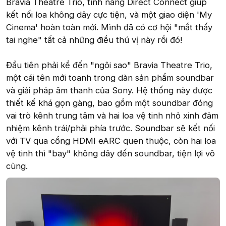
Bravia Theatre Trio, tính năng Direct Connect giúp
kết nối loa không dây cực tiện, và một giao diện 'My
Cinema' hoàn toàn mới. Mình đã có cơ hội "mắt thấy
tai nghe" tất cả những điều thú vị này rồi đó!
Đầu tiên phải kể đến "ngôi sao" Bravia Theatre Trio,
một cái tên mới toanh trong dàn sản phẩm soundbar
và giải pháp âm thanh của Sony. Hệ thống này được
thiết kế khá gọn gàng, bao gồm một soundbar đóng
vai trò kênh trung tâm và hai loa vệ tinh nhỏ xinh đảm
nhiệm kênh trái/phải phía trước. Soundbar sẽ kết nối
với TV qua cổng HDMI eARC quen thuộc, còn hai loa
vệ tinh thì "bay" không dây đến soundbar, tiện lợi vô
cùng.