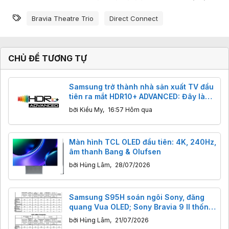
Từ khóa
Bravia Theatre Trio
Direct Connect
CHỦ ĐỀ TƯƠNG TỰ
Samsung trở thành nhà sản xuất TV đầu
tiên ra mắt HDR10+ ADVANCED: Đây là
gì? Có tác dụng gì?
bởi
Kiều My
,
16:57 Hôm qua
Màn hình TCL OLED đầu tiên: 4K, 240Hz,
âm thanh Bang & Olufsen
bởi
Hùng Lâm
,
28/07/2026
Samsung S95H soán ngôi Sony, đăng
quang Vua OLED; Sony Bravia 9 II thống
trị LCD tại TV Shootout 2026
bởi
Hùng Lâm
,
21/07/2026