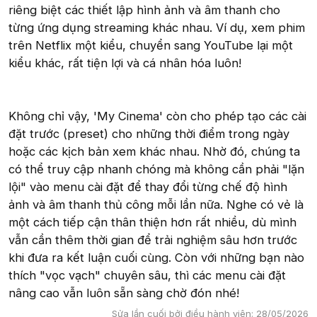
riêng biệt các thiết lập hình ảnh và âm thanh cho
từng ứng dụng streaming khác nhau. Ví dụ, xem phim
trên Netflix một kiểu, chuyển sang YouTube lại một
kiểu khác, rất tiện lợi và cá nhân hóa luôn!
Không chỉ vậy, 'My Cinema' còn cho phép tạo các cài
đặt trước (preset) cho những thời điểm trong ngày
hoặc các kịch bản xem khác nhau. Nhờ đó, chúng ta
có thể truy cập nhanh chóng mà không cần phải "lặn
lội" vào menu cài đặt để thay đổi từng chế độ hình
ảnh và âm thanh thủ công mỗi lần nữa. Nghe có vẻ là
một cách tiếp cận thân thiện hơn rất nhiều, dù mình
vẫn cần thêm thời gian để trải nghiệm sâu hơn trước
khi đưa ra kết luận cuối cùng. Còn với những bạn nào
thích "vọc vạch" chuyên sâu, thì các menu cài đặt
nâng cao vẫn luôn sẵn sàng chờ đón nhé!
Sửa lần cuối bởi điều hành viên:
28/05/2026