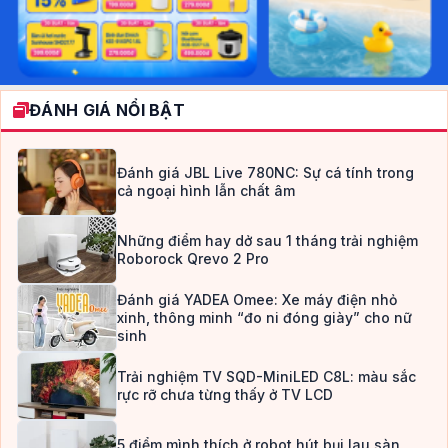
ĐÁNH GIÁ NỔI BẬT
Đánh giá JBL Live 780NC: Sự cá tính trong
cả ngoại hình lẫn chất âm
Những điểm hay dở sau 1 tháng trải nghiệm
Roborock Qrevo 2 Pro
Đánh giá YADEA Omee: Xe máy điện nhỏ
xinh, thông minh “đo ni đóng giày” cho nữ
sinh
Trải nghiệm TV SQD-MiniLED C8L: màu sắc
rực rỡ chưa từng thấy ở TV LCD
5 điểm mình thích ở robot hút bụi lau sàn