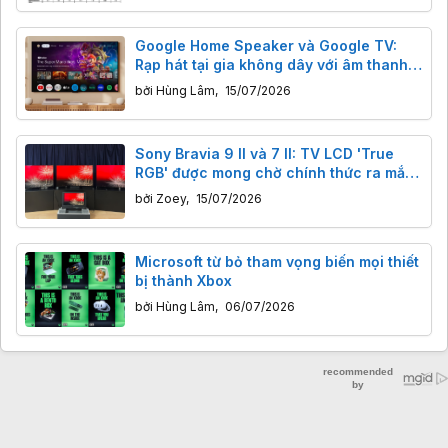
Google Home Speaker và Google TV:
Rạp hát tại gia không dây với âm thanh
vòm đỉnh cao
bởi
Hùng Lâm
,
15/07/2026
Sony Bravia 9 II và 7 II: TV LCD 'True
RGB' được mong chờ chính thức ra mắt,
màu sắc đột phá.
bởi
Zoey
,
15/07/2026
Microsoft từ bỏ tham vọng biến mọi thiết
bị thành Xbox
bởi
Hùng Lâm
,
06/07/2026