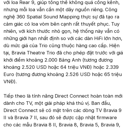
với loa Rear 9, giúp tổng thể không quá cồng kềnh,
nhưng mỗi loa vẫn cần một dây nguồn riêng. Công
nghệ 360 Spatial Sound Mapping thực sự đã tạo ra
cảm giác có loa vòm bên cạnh rất thuyết phục. Tuy
nhiên, với kích thước nhỏ gọn, hệ thống này vẫn có
những giới hạn nhất định so với các dàn HiFi lớn hơn,
dù mức giá của Trio cũng thuộc hàng cao cấp. Hiện
tại, Bravia Theatre Trio đã cho phép đặt trước với giá
khởi điểm khoảng 2.000 Bảng Anh (tương đương
khoảng 2.520 USD hoặc 64 triệu VNĐ) hoặc 2.339
Euro (tương đương khoảng 2.526 USD hoặc 65 triệu
VNĐ).
Tiếp theo là tính năng Direct Connect hoàn toàn mới
dành cho TV, một giải pháp khá thú vị. Ban đầu,
Direct Connect sẽ có mặt trên các dòng TV Bravia 9
II và Bravia 7 II, sau đó sẽ được cập nhật firmware
cho các mẫu Bravia 8 II, Bravia 8, Bravia 5, Bravia 9,