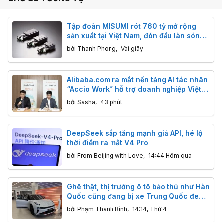
Tập đoàn MISUMI rót 760 tỷ mở rộng
sản xuất tại Việt Nam, đón đầu làn sóng
AI và robot toàn cầu
bởi
Thanh Phong
,
Vài giây
Alibaba.com ra mắt nền tảng AI tác nhân
“Accio Work” hỗ trợ doanh nghiệp Việt
xuất khẩu
bởi
Sasha
,
43 phút
DeepSeek sắp tăng mạnh giá API, hé lộ
thời điểm ra mắt V4 Pro
bởi
From Beijing with Love
,
14:44 Hôm qua
Ghê thật, thị trường ô tô bảo thủ như Hàn
Quốc cũng đang bị xe Trung Quốc đe
dọa
bởi
Phạm Thanh Bình
,
14:14, Thứ 4