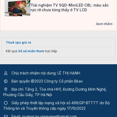
Trải nghiệm TV SQD-MiniLED C8L: màu sắc
rực rỡ chưa từng thấy ở TV LCD
Xem thêm
Thuê vps giá rẻ
Kết quả
Xổ số miền Nam
trực tiếp
Chịu trách nhiệm nội dung: LÊ THỊ HẠNH
Bản quyền @2023 Công ty Cổ phần Bkav
Địa chỉ: Tầng 2, Tòa nhà HH1, Đường Dương Đình Nghệ,
Phường Cầu Giấy, TP Hà Nội
Giấy phép thiết lập mạng xã hội số 499/GP-BTTTT
do Bộ
Thông tin và Truyền thông cấp ngày 17/10/2022
Email:
quangcao.vnreview@gmail.com