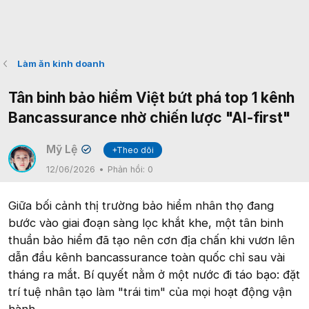
Làm ăn kinh doanh
Tân binh bảo hiểm Việt bứt phá top 1 kênh
Bancassurance nhờ chiến lược "AI-first"
Mỹ Lệ
+Theo dõi
✔
12/06/2026
Phản hồi:
0
Giữa bối cảnh thị trường bảo hiểm nhân thọ đang
bước vào giai đoạn sàng lọc khắt khe, một tân binh
thuần bảo hiểm đã tạo nên cơn địa chấn khi vươn lên
dẫn đầu kênh bancassurance toàn quốc chỉ sau vài
tháng ra mắt. Bí quyết nằm ở một nước đi táo bạo: đặt
trí tuệ nhân tạo làm "trái tim" của mọi hoạt động vận