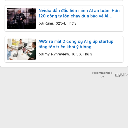
Nvidia dẫn đầu liên minh AI an toàn: Hơn
120 công ty lớn chạy đua bảo vệ AI
nguồn mở
bởi
Rumi
,
02:54, Thứ 3
AWS ra mắt 2 công cụ AI giúp startup
tăng tốc triển khai ý tưởng
bởi
myle.vnreview
,
16:36, Thứ 3