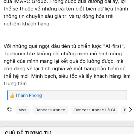
của IMARC Group. Trong cuộc đua đường dài ấy, lợi
thế sẽ thuộc về những cái tên biết biến dữ liệu thành
thông tin chuyên sâu giá trị và tự động hóa trải
nghiệm khách hàng.
Với những quả ngọt đầu tiên từ chiến lược "AI-first",
Techcom Life không chỉ chứng minh mô hình công
nghệ của mình mang lại kết quả đo lường được, mà
còn đang vẽ lại định nghĩa về một hãng bảo hiểm số
thế hệ mới: Minh bạch, siêu tốc và lấy khách hàng làm
trung tâm.
Thanh Phong
C
ả
Từ khóa
m
Aws
Bancassurance
Bancassurance Là Gì
Bảo 
x
ú
c
:
CHỦ ĐỀ TƯƠNG TỰ