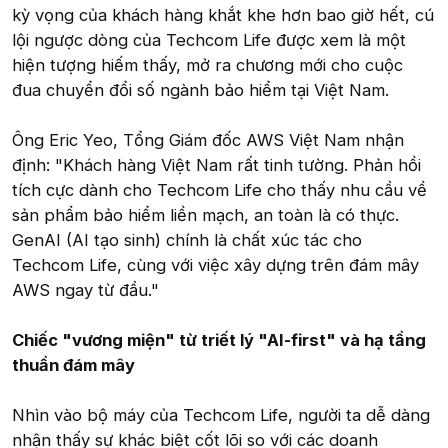
kỳ vọng của khách hàng khắt khe hơn bao giờ hết, cú
lội ngược dòng của Techcom Life được xem là một
hiện tượng hiếm thấy, mở ra chương mới cho cuộc
đua chuyển đổi số ngành bảo hiểm tại Việt Nam.
Ông Eric Yeo, Tổng Giám đốc AWS Việt Nam nhận
định: "Khách hàng Việt Nam rất tinh tường. Phản hồi
tích cực dành cho Techcom Life cho thấy nhu cầu về
sản phẩm bảo hiểm liền mạch, an toàn là có thực.
GenAI (AI tạo sinh) chính là chất xúc tác cho
Techcom Life, cùng với việc xây dựng trên đám mây
AWS ngay từ đầu."
Chiếc "vương miện" từ triết lý "AI-first" và hạ tầng
thuần đám mây
Nhìn vào bộ máy của Techcom Life, người ta dễ dàng
nhận thấy sự khác biệt cốt lõi so với các doanh