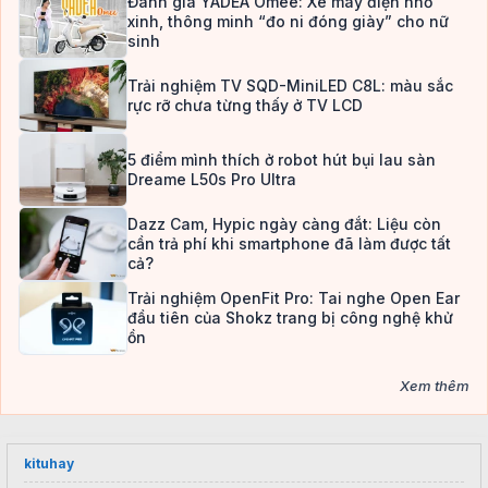
Đánh giá YADEA Omee: Xe máy điện nhỏ
xinh, thông minh “đo ni đóng giày” cho nữ
sinh
Trải nghiệm TV SQD-MiniLED C8L: màu sắc
rực rỡ chưa từng thấy ở TV LCD
5 điểm mình thích ở robot hút bụi lau sàn
Dreame L50s Pro Ultra
Dazz Cam, Hypic ngày càng đắt: Liệu còn
cần trả phí khi smartphone đã làm được tất
cả?
Trải nghiệm OpenFit Pro: Tai nghe Open Ear
đầu tiên của Shokz trang bị công nghệ khử
ồn
Xem thêm
kituhay