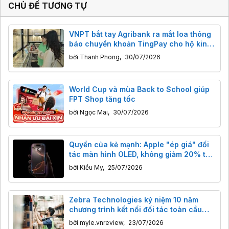
CHỦ ĐỀ TƯƠNG TỰ
VNPT bắt tay Agribank ra mắt loa thông
báo chuyển khoản TingPay cho hộ kinh
doanh
bởi
Thanh Phong
,
30/07/2026
World Cup và mùa Back to School giúp
FPT Shop tăng tốc
bởi
Ngọc Mai
,
30/07/2026
Quyền của kẻ mạnh: Apple "ép giá" đối
tác màn hình OLED, không giảm 20% thì
"khó nói chuyện tiếp"
bởi
Kiều My
,
25/07/2026
Zebra Technologies kỷ niệm 10 năm
chương trình kết nối đối tác toàn cầu
PartnerConnect
bởi
myle.vnreview
,
23/07/2026