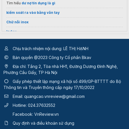
Tìm hiểu
dư nợ tín dụng là gì
kiểm soát ra vào bằng vân tay
Chữ nỗi inox
Index
Thuê vps giá rẻ
Chịu trách nhiệm nội dung: LÊ THỊ HẠNH
Kho
điều hòa Funiki
Thái Lan
Bản quyền @2023 Công ty Cổ phần Bkav
áo roblox cute
2026
Địa chỉ: Tầng 2, Tòa nhà HH1, Đường Dương Đình Nghệ,
Phường Cầu Giấy, TP Hà Nội
Giấy phép thiết lập mạng xã hội số 499/GP-BTTTT
do Bộ
Thông tin và Truyền thông cấp ngày 17/10/2022
Email:
quangcao.vnreview@gmail.com
Hotline:
024.37632552
Facebook:
VnReview.vn
Quy định và điều khoản sử dụng