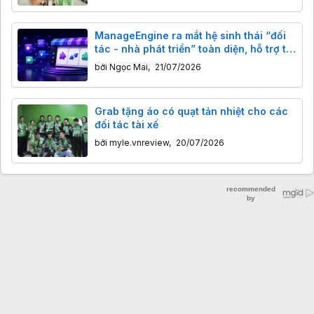
ManageEngine ra mắt hệ sinh thái “đối
tác - nhà phát triển” toàn diện, hỗ trợ tối
đa nhu cầu doanh nghiệp
bởi
Ngọc Mai
,
21/07/2026
Grab tặng áo có quạt tản nhiệt cho các
đối tác tài xế
bởi
myle.vnreview
,
20/07/2026