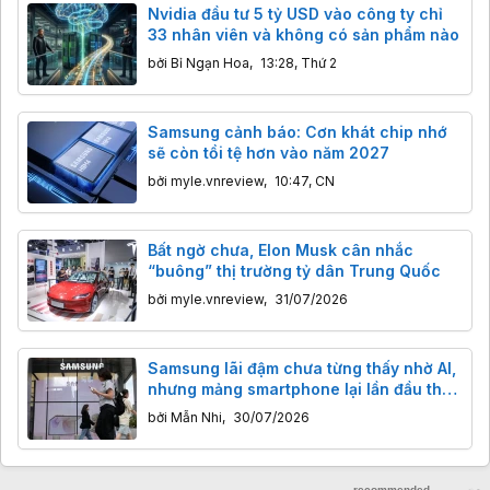
Nvidia đầu tư 5 tỷ USD vào công ty chỉ
33 nhân viên và không có sản phẩm nào
bởi
Bỉ Ngạn Hoa
,
13:28, Thứ 2
Samsung cảnh báo: Cơn khát chip nhớ
sẽ còn tồi tệ hơn vào năm 2027
bởi
myle.vnreview
,
10:47, CN
Bất ngờ chưa, Elon Musk cân nhắc
“buông” thị trường tỷ dân Trung Quốc
bởi
myle.vnreview
,
31/07/2026
Samsung lãi đậm chưa từng thấy nhờ AI,
nhưng mảng smartphone lại lần đầu thua
lỗ
bởi
Mẫn Nhi
,
30/07/2026