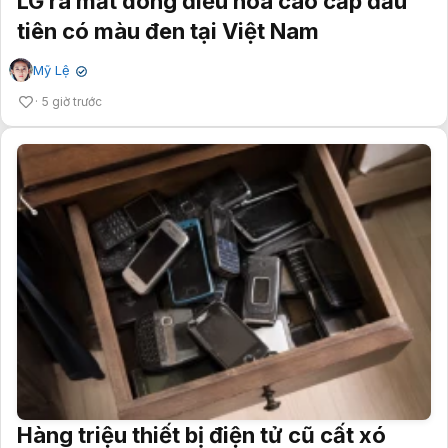
LG ra mắt dòng điều hòa cao cấp đầu
tiên có màu đen tại Việt Nam
Mỹ Lệ
✔
5 giờ trước
Hàng triệu thiết bị điện tử cũ cất xó