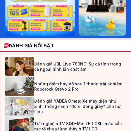
ĐÁNH GIÁ NỔI BẬT
Đánh giá JBL Live 780NC: Sự cá tính trong
cả ngoại hình lẫn chất âm
Những điểm hay dở sau 1 tháng trải nghiệm
Roborock Qrevo 2 Pro
Đánh giá YADEA Omee: Xe máy điện nhỏ
xinh, thông minh “đo ni đóng giày” cho nữ
sinh
Trải nghiệm TV SQD-MiniLED C8L: màu sắc
rực rỡ chưa từng thấy ở TV LCD