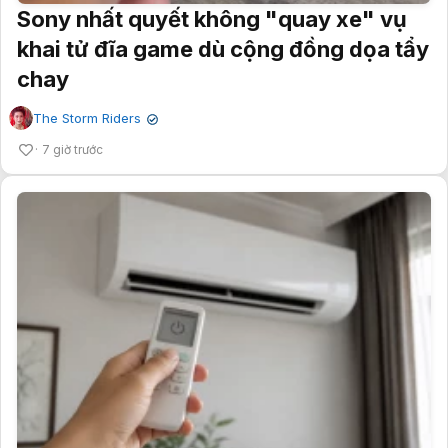
Sony nhất quyết không "quay xe" vụ
khai tử đĩa game dù cộng đồng dọa tẩy
chay
The Storm Riders
✔
7 giờ trước