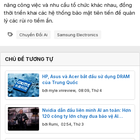
năng công việc và nhu cầu tổ chức khác nhau, đồng
thời triển khai các hệ thống bảo mật tiên tiến để quản
lý các rủi ro tiềm ẩn.
Từ khóa
Chuyển Đổi Ai
Samsung Electronics
CHỦ ĐỀ TƯƠNG TỰ
HP, Asus và Acer bắt đầu sử dụng DRAM
của Trung Quốc
bởi
myle.vnreview
,
08:09, Thứ 4
Nvidia dẫn đầu liên minh AI an toàn: Hơn
120 công ty lớn chạy đua bảo vệ AI
nguồn mở
bởi
Rumi
,
02:54, Thứ 3