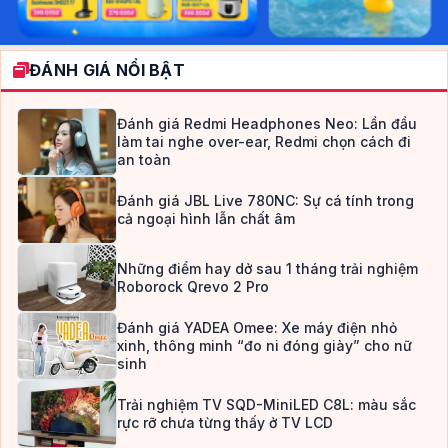
ĐÁNH GIÁ NỔI BẬT
Đánh giá Redmi Headphones Neo: Lần đầu
làm tai nghe over-ear, Redmi chọn cách đi
an toàn
Đánh giá JBL Live 780NC: Sự cá tính trong
cả ngoại hình lẫn chất âm
Những điểm hay dở sau 1 tháng trải nghiệm
Roborock Qrevo 2 Pro
Đánh giá YADEA Omee: Xe máy điện nhỏ
xinh, thông minh “đo ni đóng giày” cho nữ
sinh
Trải nghiệm TV SQD-MiniLED C8L: màu sắc
rực rỡ chưa từng thấy ở TV LCD