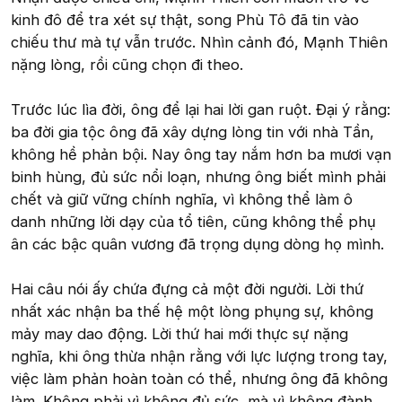
kinh đô để tra xét sự thật, song Phù Tô đã tin vào
chiếu thư mà tự vẫn trước. Nhìn cảnh đó, Mạnh Thiên
nặng lòng, rồi cũng chọn đi theo.
Trước lúc lìa đời, ông để lại hai lời gan ruột. Đại ý rằng:
ba đời gia tộc ông đã xây dựng lòng tin với nhà Tần,
không hề phản bội. Nay ông tay nắm hơn ba mươi vạn
binh hùng, đủ sức nổi loạn, nhưng ông biết mình phải
chết và giữ vững chính nghĩa, vì không thể làm ô
danh những lời dạy của tổ tiên, cũng không thể phụ
ân các bậc quân vương đã trọng dụng dòng họ mình.
Hai câu nói ấy chứa đựng cả một đời người. Lời thứ
nhất xác nhận ba thế hệ một lòng phụng sự, không
mảy may dao động. Lời thứ hai mới thực sự nặng
nghĩa, khi ông thừa nhận rằng với lực lượng trong tay,
việc làm phản hoàn toàn có thể, nhưng ông đã không
làm. Không phải vì không đủ sức, mà vì không đành