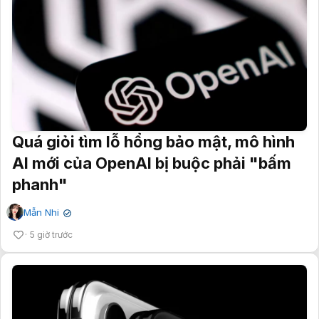
Quá giỏi tìm lỗ hổng bảo mật, mô hình
AI mới của OpenAI bị buộc phải "bấm
phanh"
Mẫn Nhi
✔
5 giờ trước