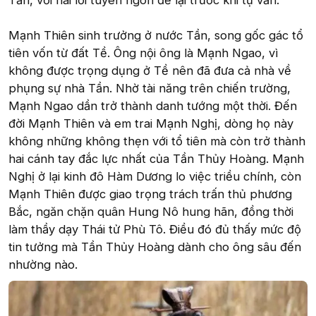
Tần, với hai lời tuyên ngôn để lại trước khi tự vẫn.
Mạnh Thiên sinh trưởng ở nước Tần, song gốc gác tổ
tiên vốn từ đất Tề. Ông nội ông là Mạnh Ngao, vì
không được trọng dụng ở Tề nên đã đưa cả nhà về
phụng sự nhà Tần. Nhờ tài năng trên chiến trường,
Mạnh Ngao dần trở thành danh tướng một thời. Đến
đời Mạnh Thiên và em trai Mạnh Nghị, dòng họ này
không những không thẹn với tổ tiên mà còn trở thành
hai cánh tay đắc lực nhất của Tần Thủy Hoàng. Mạnh
Nghị ở lại kinh đô Hàm Dương lo việc triều chính, còn
Mạnh Thiên được giao trọng trách trấn thủ phương
Bắc, ngăn chặn quân Hung Nô hung hãn, đồng thời
làm thầy dạy Thái tử Phù Tô. Điều đó đủ thấy mức độ
tin tưởng mà Tần Thủy Hoàng dành cho ông sâu đến
nhường nào.