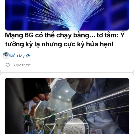
Mạng 6G có thể chạy bằng... tơ tằm: Ý
tưởng kỳ lạ nhưng cực kỳ hứa hẹn!
Kiều My
✔
6 giờ trước