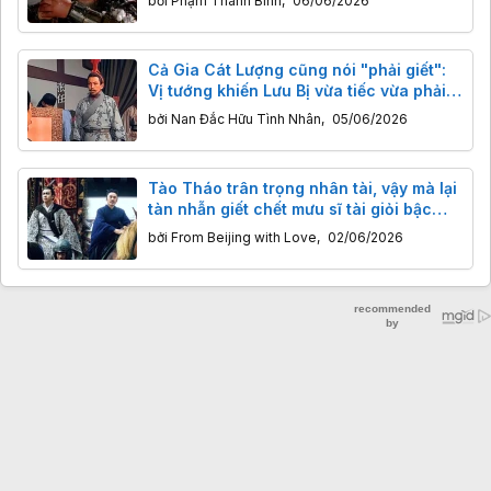
bởi
Phạm Thanh Bình
,
06/06/2026
Cả Gia Cát Lượng cũng nói "phải giết":
Vị tướng khiến Lưu Bị vừa tiếc vừa phải
ra tay?
bởi
Nan Đắc Hữu Tình Nhân
,
05/06/2026
Tào Tháo trân trọng nhân tài, vậy mà lại
tàn nhẫn giết chết mưu sĩ tài giỏi bậc
nhất. Lý do là gì?
bởi
From Beijing with Love
,
02/06/2026