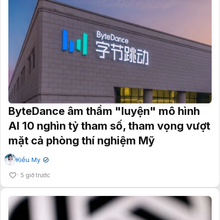
ByteDance âm thầm "luyện" mô hình
AI 10 nghìn tỷ tham số, tham vọng vượt
mặt cả phòng thí nghiệm Mỹ
Kiều My
✔
5 giờ trước