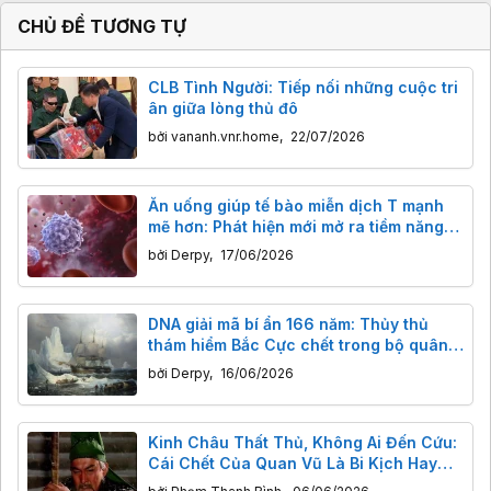
CHỦ ĐỀ TƯƠNG TỰ
CLB Tình Người: Tiếp nối những cuộc tri
ân giữa lòng thủ đô
bởi
vananh.vnr.home
,
22/07/2026
Ăn uống giúp tế bào miễn dịch T mạnh
mẽ hơn: Phát hiện mới mở ra tiềm năng
cho vắc xin và điều trị ung thư
bởi
Derpy
,
17/06/2026
DNA giải mã bí ẩn 166 năm: Thủy thủ
thám hiểm Bắc Cực chết trong bộ quân
phục không thuộc về mình
bởi
Derpy
,
16/06/2026
Kinh Châu Thất Thủ, Không Ai Đến Cứu:
Cái Chết Của Quan Vũ Là Bi Kịch Hay
Điều Tất Yếu?