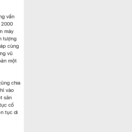
ng vấn
e 2000
ên máy
ấn tượng
háp cùng
ụng vũ
bản một
cũng chia
hỉ vào
ột sân
tục cố
n tục di