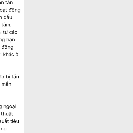
ân tán
hoạt động
ến đấu
 tâm.
i từ các
ẳng hạn
t động
i khác ở
ã bị tấn
y mắn
g ngoại
 thuật
suất tiêu
ông