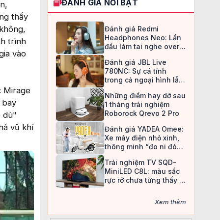
ĐÁNH GIÁ NỔI BẬT
n,
ng thấy
 không,
Đánh giá Redmi
Headphones Neo: Lần
h trình
đầu làm tai nghe over-
gia vào
ear, Redmi chọn cách đi
Đánh giá JBL Live
an toàn
780NC: Sự cá tính
trong cả ngoại hình lẫn
chất âm
c Mirage
Những điểm hay dở sau
y bay
1 tháng trải nghiệm
Roborock Qrevo 2 Pro
ô dù"
hả vũ khí
Đánh giá YADEA Omee:
Xe máy điện nhỏ xinh,
thông minh “đo ni đóng
giày” cho nữ sinh
Trải nghiệm TV SQD-
MiniLED C8L: màu sắc
rực rỡ chưa từng thấy ở
TV LCD
Xem thêm