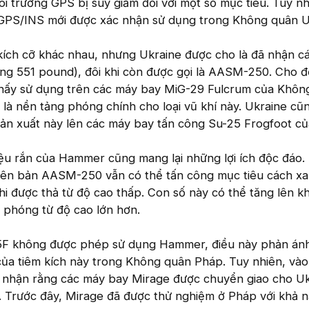
i trường GPS bị suy giảm đối với một số mục tiêu. Tuy nh
 GPS/INS mới được xác nhận sử dụng trong Không quân U
ch cỡ khác nhau, nhưng Ukraine được cho là đã nhận cá
g 551 pound), đôi khi còn được gọi là AASM-250. Cho đ
hấy sử dụng trên các máy bay MiG-29 Fulcrum của Khôn
là nền tảng phóng chính cho loại vũ khí này. Ukraine cũ
ản xuất này lên các máy bay tấn công Su-25 Frogfoot củ
iệu rắn của Hammer cũng mang lại những lợi ích độc đáo.
hiên bản AASM-250 vẫn có thể tấn công mục tiêu cách xa 
i được thả từ độ cao thấp. Con số này có thể tăng lên 
 phóng từ độ cao lớn hơn.
5F không được phép sử dụng Hammer, điều này phản án
ủa tiêm kích này trong Không quân Pháp. Tuy nhiên, vào
 nhận rằng các máy bay Mirage được chuyển giao cho Uk
. Trước đây, Mirage đã được thử nghiệm ở Pháp với khả 