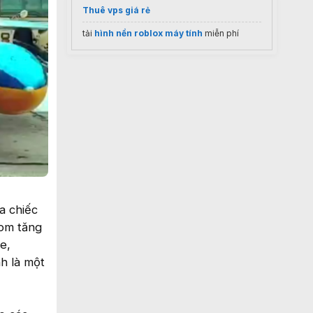
Thuê vps giá rẻ
tải
hình nền roblox máy tính
miễn phí
a chiếc
bom tăng
e,
h là một