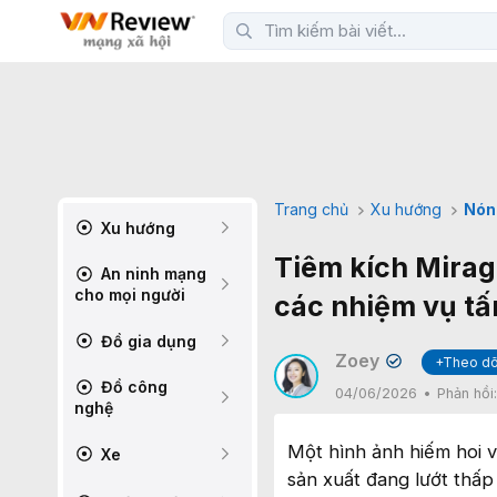
Trang chủ
Xu hướng
Nón
Xu hướng
Tiêm kích Mirag
An ninh mạng
cho mọi người
các nhiệm vụ tấ
Đồ gia dụng
Zoey
+Theo dõ
✔
Đồ công
04/06/2026
Phản hồi
nghệ
Một hình ảnh hiếm hoi v
Xe
sản xuất đang lướt thấp