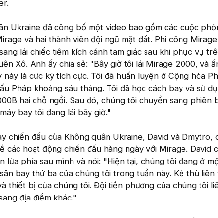
r.
ân Ukraine đã công bố một video bao gồm các cuộc phỏ
irage và hai thành viên đội ngũ mặt đất. Phi công Mirag
sang lái chiếc tiêm kích cánh tam giác sau khi phục vụ tr
iên Xô. Anh ấy chia sẻ: "Bây giờ tôi lái Mirage 2000, và 
y này là cực kỳ tích cực. Tôi đã huấn luyện ở Cộng hòa P
đấu Pháp khoảng sáu tháng. Tôi đã học cách bay và sử d
000B hai chỗ ngồi. Sau đó, chúng tôi chuyển sang phiên 
 máy bay tôi đang lái bây giờ."
ay chiến đấu của Không quân Ukraine, David và Dmytro, 
ề các hoạt động chiến đấu hàng ngày với Mirage. David c
n lửa phía sau mình và nói: "Hiện tại, chúng tôi đang ở m
sân bay thứ ba của chúng tôi trong tuần này. Kẻ thù liên 
thiết bị của chúng tôi. Đội tiền phương của chúng tôi liê
sang địa điểm khác."