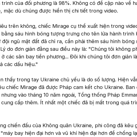
nh trình của đối phương là 98%. Không có đề cập nào về h
mặc dù chúng được hiển thị chi tiết trong video.
tiêu trên không, chiếc Mirage cụ thể xuất hiện trong vide
bằng sáu hình bóng tượng trưng cho tên lửa hành trình 
 đội ngũ mặt đất đã chỉ ra, cần phải thêm sáu hình bóng
Lý do đơn giản đằng sau điều này là: "Chúng tôi không ph
 các sân bay tiền phương... Đôi khi chúng tôi đơn giản l
cả các dấu hiệu."
ìn thấy trong tay Ukraine chủ yếu là do số lượng. Hiện v
iêu chiếc Mirage đã được Pháp cam kết cho Ukraine. Ban 
, nhưng vào tháng 10 năm ngoái, Tổng thống Pháp Emma
cung cấp thêm. Ít nhất một chiếc đã bị mất trong quá tr
năng chiến đấu của Không quân Ukraine, phi công đã kêu g
 "máy bay hiện đại hơn và vũ khí hiện đại hơn để chống lạ