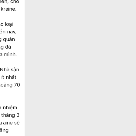
iên, cho
kraine.
c loại
ến nay,
g quân
ng đã
a mình.
 Nhà sản
ít nhất
khoảng 70
h nhiệm
 tháng 3
raine sẽ
năng