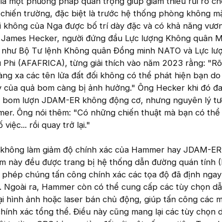
là một phương pháp quan trọng giúp giảm thiểu rủi ro ch
chiến trường, đặc biệt là trước hệ thống phòng không mặ
i không của Nga được bố trí dày đặc và có khả năng vươn
g James Hecker, người đứng đầu Lực lượng Không quân M
 như Bộ Tư lệnh Không quân Đồng minh NATO và Lực lư
 Phi (AFAFRICA), từng giải thích vào năm 2023 rằng: "Rõ
ng xa các tên lửa đất đối không có thể phát hiện bạn d
ay của quả bom càng bị ảnh hưởng." Ông Hecker khi đó đa
g bom lượn JDAM-ER không động cơ, nhưng nguyên lý tư
r. Ông nói thêm: "Có những chiến thuật mà bạn có thể
việc... rồi quay trở lại."
 không làm giảm độ chính xác của Hammer hay JDAM-E
om này đều được trang bị hệ thống dẫn đường quán tính 
 phép chúng tấn công chính xác các tọa độ đã định ngay 
ếp. Ngoài ra, Hammer còn có thể cung cấp các tùy chọn d
i hình ảnh hoặc laser bán chủ động, giúp tấn công các m
 chính xác tổng thể. Điều này cũng mang lại các tùy chọn 