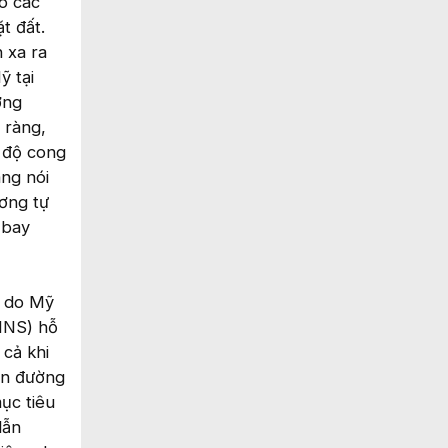
o các
t đất.
 xa ra
ỹ tại
ợng
 ràng,
o độ cong
ng nói
ơng tự
 bay
R do Mỹ
(INS) hỗ
cả khi
ẫn đường
ục tiêu
dẫn