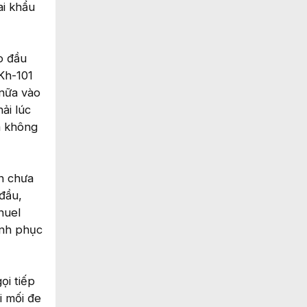
ai khẩu
o đầu
Kh-101
 nữa vào
ải lúc
à không
ẫn chưa
đầu,
nuel
ình phục
ọi tiếp
i mối đe