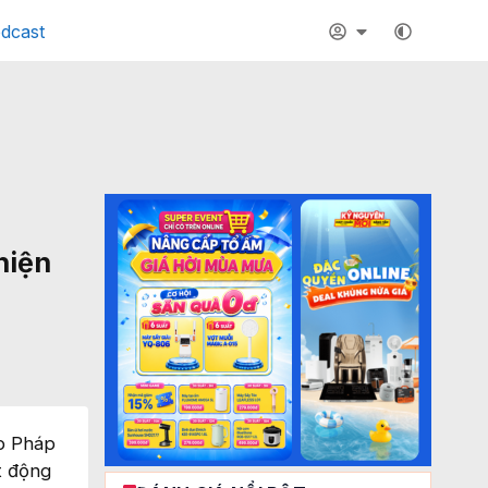
dcast
hiện
do Pháp
t động