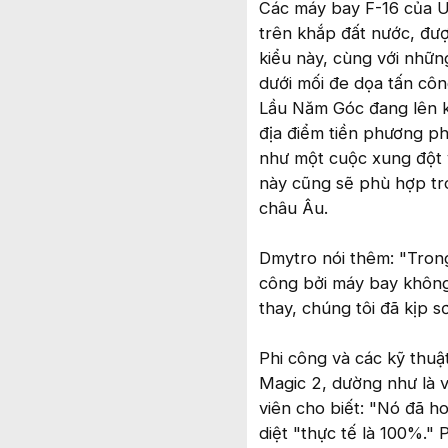
Các máy bay F-16 của U
trên khắp đất nước, đượ
kiểu này, cùng với nhữn
dưới mối đe dọa tấn côn
Lầu Năm Góc đang lên kế
địa điểm tiền phương ph
như một cuộc xung đột 
này cũng sẽ phù hợp tr
châu Âu.
Dmytro nói thêm: "Trong
công bởi máy bay không
thay, chúng tôi đã kịp 
Phi công và các kỹ thuậ
Magic 2, dường như là v
viên cho biết: "Nó đã ho
diệt "thực tế là 100%."