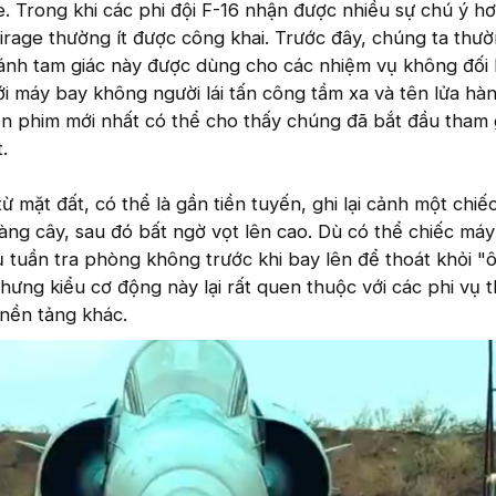
 Trong khi các phi đội F-16 nhận được nhiều sự chú ý hơ
rage thường ít được công khai. Trước đây, chúng ta thườ
cánh tam giác này được dùng cho các nhiệm vụ không đối
ới máy bay không người lái tấn công tầm xa và tên lửa hàn
n phim mới nhất có thể cho thấy chúng đã bắt đầu tham 
.
 mặt đất, có thể là gần tiền tuyến, ghi lại cảnh một chiế
àng cây, sau đó bất ngờ vọt lên cao. Dù có thể chiếc má
 tuần tra phòng không trước khi bay lên để thoát khỏi "
ưng kiểu cơ động này lại rất quen thuộc với các phi vụ t
nền tảng khác.