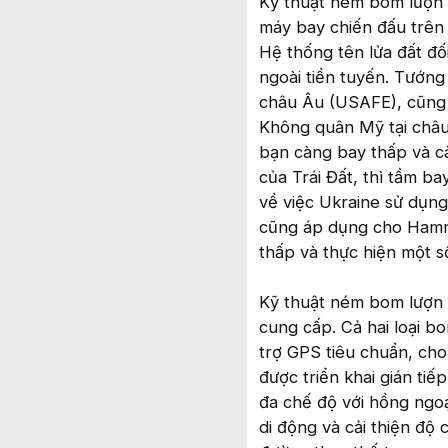
Kỹ thuật ném bom lượn 
máy bay chiến đấu trên 
Hệ thống tên lửa đất đố
ngoài tiền tuyến. Tướn
châu Âu (USAFE), cũng
Không quân Mỹ tại châu
bạn càng bay thấp và cà
của Trái Đất, thì tầm b
về việc Ukraine sử dụn
cũng áp dụng cho Hamme
thấp và thực hiện một số 
Kỹ thuật ném bom lượn
cung cấp. Cả hai loại b
trợ GPS tiêu chuẩn, cho
được triển khai gián ti
đa chế độ với hồng ngoạ
di động và cải thiện độ