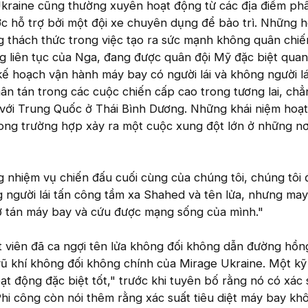
kraine cũng thường xuyên hoạt động từ các địa điểm ph
c hỗ trợ bởi một đội xe chuyên dụng để bảo trì. Những 
g thách thức trong việc tạo ra sức mạnh không quân chi
g liên tục của Nga, đang được quân đội Mỹ đặc biệt quan
 hoạch vận hành máy bay có người lái và không người lá
ân tán trong các cuộc chiến cấp cao trong tương lai, ch
với Trung Quốc ở Thái Bình Dương. Những khái niệm hoạ
ong trường hợp xảy ra một cuộc xung đột lớn ở những nơ
 nhiệm vụ chiến đấu cuối cùng của chúng tôi, chúng tôi đ
 người lái tấn công tầm xa Shahed và tên lửa, nhưng ma
sơ tán máy bay và cứu được mạng sống của mình."
t viên đã ca ngợi tên lửa không đối không dẫn đường hồn
ũ khí không đối không chính của Mirage Ukraine. Một kỹ
ạt động đặc biệt tốt," trước khi tuyên bố rằng nó có xác 
 Phi công còn nói thêm rằng xác suất tiêu diệt máy bay kh