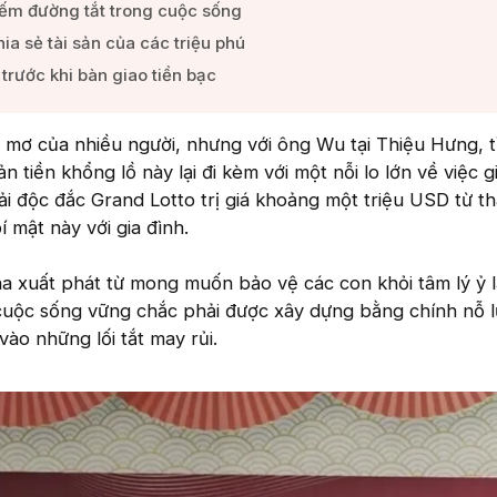
kiếm đường tắt trong cuộc sống​
ia sẻ tài sản của các triệu phú​
trước khi bàn giao tiền bạc​
 mơ của nhiều người, nhưng với ông Wu tại Thiệu Hưng, t
 tiền khổng lồ này lại đi kèm với một nỗi lo lớn về việc g
iải độc đắc Grand Lotto trị giá khoảng một triệu USD từ t
í mật này với gia đình.
a xuất phát từ mong muốn bảo vệ các con khỏi tâm lý ỷ l
uộc sống vững chắc phải được xây dựng bằng chính nỗ l
vào những lối tắt may rủi.