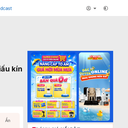
dcast
iấu kín
Ẩn