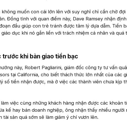
g không muốn con cái lớn lên với suy nghĩ chỉ cần chờ đợ
sản. Đồng tình với quan điểm này, Dave Ramsey nhận định 
i đoạn đầu giúp con trẻ tránh được tâm lý dựa dẫm. Tiền b
 giáo dục khi nó gắn liền với trách nhiệm cá nhân và quá t
trước khi bàn giao tiền bạc​
ướng này, Robert Pagliarini, giám đốc công ty tư vấn quản
sors tại California, cho biết thách thức lớn nhất của các g
ý số tiền nhận được, mà ở việc các thành viên chưa kịp t
 làm việc cùng những khách hàng nhận được các khoản ti
hừa kế hay bán doanh nghiệp, ông nhận thấy nhiều người r
ận tài sản quá sớm sẽ làm giảm ý chí vươn lên.