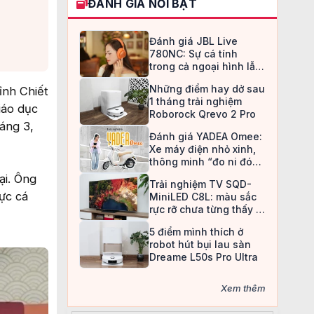
ĐÁNH GIÁ NỔI BẬT
Đánh giá JBL Live
780NC: Sự cá tính
trong cả ngoại hình lẫn
chất âm
Những điểm hay dở sau
ỉnh Chiết
1 tháng trải nghiệm
iáo dục
Roborock Qrevo 2 Pro
háng 3,
Đánh giá YADEA Omee:
Xe máy điện nhỏ xinh,
thông minh “đo ni đóng
giày” cho nữ sinh
ại. Ông
Trải nghiệm TV SQD-
ực cá
MiniLED C8L: màu sắc
rực rỡ chưa từng thấy ở
TV LCD
5 điểm mình thích ở
robot hút bụi lau sàn
Dreame L50s Pro Ultra
Xem thêm