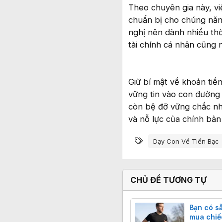
Theo chuyên gia này, vi
chuẩn bị cho chúng năng
nghị nên dành nhiều thời
tài chính cá nhân cũng n
Giữ bí mật về khoản tiề
vững tin vào con đường t
còn bệ đỡ vững chắc nhấ
và nỗ lực của chính bản
Từ khóa
Dạy Con Về Tiền Bạc
CHỦ ĐỀ TƯƠNG TỰ
Bạn có sẵ
mua chiế