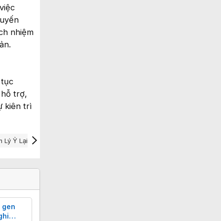
việc
huyến
ách nhiệm
ản.
 tục
hỗ trợ,
 kiên trì
 Lý Ỷ Lại
Trúng Số Độc Đắc
 gen
ghi