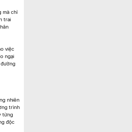
g mà chỉ
 trai
nhân
ho việc
lo ngại
i đường
ỗng nhiên
ơng trình
y từng
ng độc