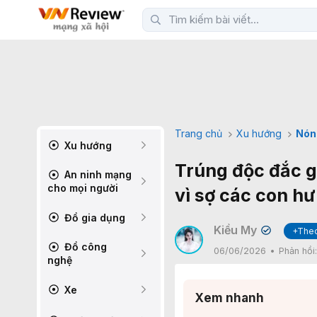
Trang chủ
Xu hướng
Nón
Xu hướng
Trúng độc đắc g
An ninh mạng
cho mọi người
vì sợ các con hư
Đồ gia dụng
Kiều My
+Theo
✔
Đồ công
06/06/2026
Phản hồi
nghệ
Xe
Xem nhanh