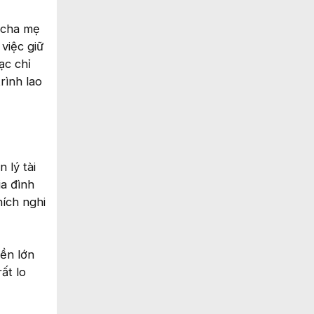
i cha mẹ
việc giữ
ạc chỉ
rình lao
 lý tài
ia đình
hích nghi
ền lớn
ất lo