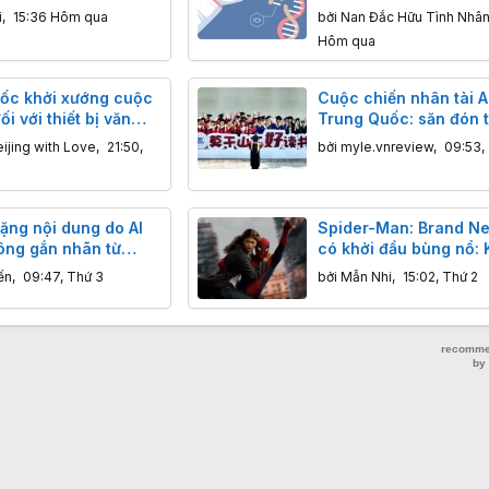
ông cần giặt?
nhận thêm ca tử vong 
i
,
15:36 Hôm qua
bởi
Nan Đắc Hữu Tình Nhâ
em trong vòng 2 tuần
Hôm qua
ốc khởi xướng cuộc
Cuộc chiến nhân tài A
ối với thiết bị văn
Trung Quốc: săn đón t
 ấn và photocopy
chưa tốt nghiệp, lương
ijing with Love
,
21:50,
bởi
myle.vnreview
,
09:53,
u
lần
ặng nội dung do AI
Spider-Man: Brand N
hông gắn nhãn từ
có khởi đầu bùng nổ:
/08/2026
giả không ngán phim 
ến
,
09:47, Thứ 3
bởi
Mẫn Nhi
,
15:02, Thứ 2
hùng, chỉ ngán phim 