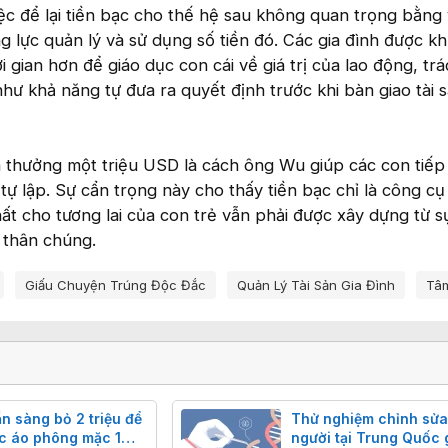
ệc để lại tiền bạc cho thế hệ sau không quan trọng bằng 
 lực quản lý và sử dụng số tiền đó. Các gia đình được k
 gian hơn để giáo dục con cái về giá trị của lao động, tr
hư khả năng tự đưa ra quyết định trước khi bàn giao tài s
n thưởng một triệu USD là cách ông Wu giúp các con tiếp
ự lập. Sự cẩn trọng này cho thấy tiền bạc chỉ là công cụ 
t cho tương lai của con trẻ vẫn phải được xây dựng từ sự
 thân chúng.
Giấu Chuyện Trúng Độc Đắc
Quản Lý Tài Sản Gia Đình
Tâm
n sàng bỏ 2 triệu để
Thử nghiệm chỉnh sửa
c áo phông mặc 1
người tại Trung Quốc 