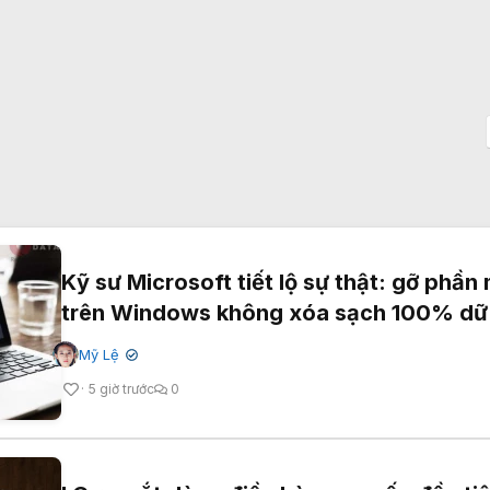
Kỹ sư Microsoft tiết lộ sự thật: gỡ phầ
trên Windows không xóa sạch 100% dữ 
Mỹ Lệ
✔
5 giờ trước
0