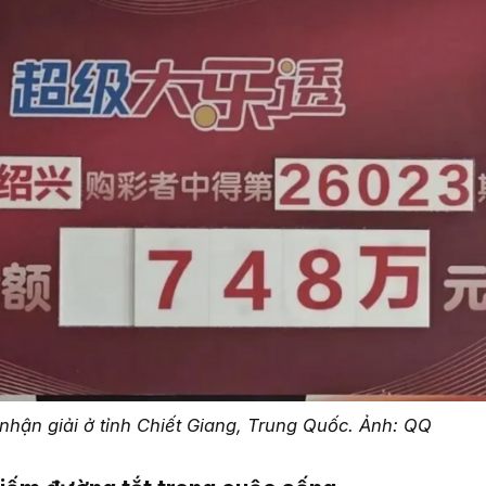
hận giải ở tỉnh Chiết Giang, Trung Quốc. Ảnh: QQ