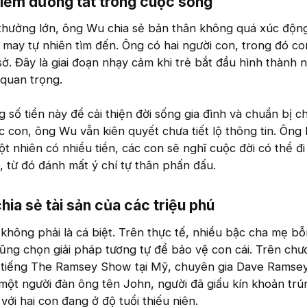
 kiếm đường tắt trong cuộc sống​
i thưởng lớn, ông Wu chia sẻ bản thân không quá xúc độn
 may tự nhiên tìm đến. Ông có hai người con, trong đó con
ở. Đây là giai đoạn nhạy cảm khi trẻ bắt đầu hình thành 
 quan trọng.
số tiền này để cải thiện đời sống gia đình và chuẩn bị c
c con, ông Wu vẫn kiên quyết chưa tiết lộ thông tin. Ông 
ột nhiên có nhiều tiền, các con sẽ nghĩ cuộc đời có thể đ
, từ đó đánh mất ý chí tự thân phấn đấu.
hia sẻ tài sản của các triệu phú​
hông phải là cá biệt. Trên thực tế, nhiều bậc cha mẹ b
 cũng chọn giải pháp tương tự để bảo vệ con cái. Trên chư
ổi tiếng The Ramsey Show tại Mỹ, chuyên gia Dave Ramse
một người đàn ông tên John, người đã giấu kín khoản trú
 với hai con đang ở độ tuổi thiếu niên.