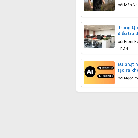
tháng kh
bởi
Mẫn Nh
Trung Qu
điều tra đ
phòng in
bởi
From Be
nhập khẩ
Thứ 4
EU phạt n
tạo ra k
ngày 02
bởi
Ngọc Y