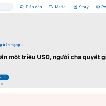
Diễn đàn
Media
Story
Po
g trên mạng
ần một triệu USD, người cha quyết g
 dõi
:
0