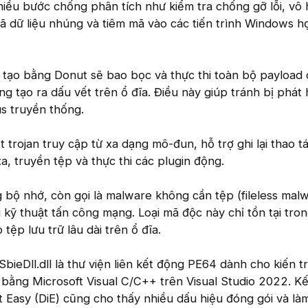
hiều bước chống phân tích như kiểm tra chống gỡ lỗi, vô 
ã dữ liệu nhúng và tiêm mã vào các tiến trình Windows 
c tạo bằng Donut sẽ bao bọc và thực thi toàn bộ payload 
g tạo ra dấu vết trên ổ đĩa. Điều này giúp tránh bị phát 
us truyền thống.
 trojan truy cập từ xa dạng mô-đun, hỗ trợ ghi lại thao t
xa, truyền tệp và thực thi các plugin động.
bộ nhớ, còn gọi là malware không cần tệp (fileless malw
 kỹ thuật tấn công mạng. Loại mã độc này chỉ tồn tại tro
tệp lưu trữ lâu dài trên ổ đĩa.
SbieDll.dll là thư viện liên kết động PE64 dành cho kiến t
bằng Microsoft Visual C/C++ trên Visual Studio 2022. Kế
t Easy (DiE) cũng cho thấy nhiều dấu hiệu đóng gói và làm