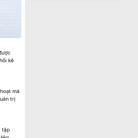
 được
hối kê
 hoạt mà
uản trị
 tập
liên