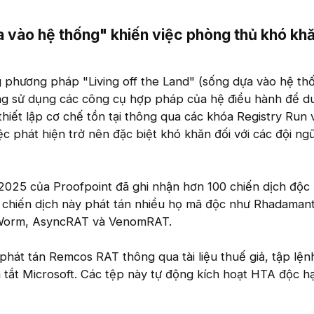
 vào hệ thống" khiến việc phòng thủ khó kh
 phương pháp "Living off the Land" (sống dựa vào hệ th
ng sử dụng các công cụ hợp pháp của hệ điều hành để du
hiết lập cơ chế tồn tại thông qua các khóa Registry Run 
ệc phát hiện trở nên đặc biệt khó khăn đối với các đội ng
025 của Proofpoint đã ghi nhận hơn 100 chiến dịch độc
 chiến dịch này phát tán nhiều họ mã độc như Rhadaman
XWorm, AsyncRAT và VenomRAT.
phát tán Remcos RAT thông qua tài liệu thuế giả, tập lện
tắt Microsoft. Các tệp này tự động kích hoạt HTA độc hạ