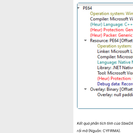
Kết quả phân tích tĩnh của SbieDll
rối mã
(Nguồn: CYFIRMA).