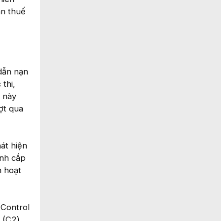
an thuế
dẫn nạn
thi,
L này
ợt qua
át hiện
ánh cắp
n hoạt
(Control
a (C2)