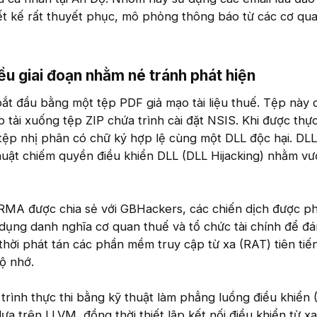
ết kế rất thuyết phục, mô phỏng thông báo từ các cơ qu
ều giai đoạn nhằm né tránh phát hiện
ắt đầu bằng một tệp PDF giả mạo tài liệu thuế. Tệp này 
tải xuống tệp ZIP chứa trình cài đặt NSIS. Khi được thực 
t tệp nhị phân có chữ ký hợp lệ cùng một DLL độc hại. DL
huật chiếm quyền điều khiển DLL (DLL Hijacking) nhằm vư
MA được chia sẻ với GBHackers, các chiến dịch được ph
dụng danh nghĩa cơ quan thuế và tổ chức tài chính để đ
thời phát tán các phần mềm truy cập từ xa (RAT) tiên tiế
ộ nhớ.
rình thực thi bằng kỹ thuật làm phẳng luồng điều khiển 
ựa trên LLVM, đồng thời thiết lập kết nối điều khiển từ x