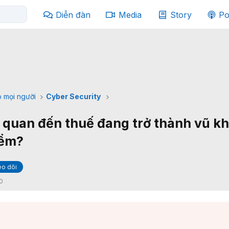
Diễn đàn
Media
Story
Po
 mọi người
Cyber Security
n quan đến thuế đang trở thành vũ kh
iểm?
o dõi
0