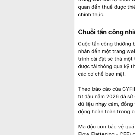
quan đến thuế được thi
chính thức.
Chuỗi tấn công nhi
Cuộc tấn công thường b
nhân đến một trang web 
trình cài đặt sẽ thả mộ
được tải thông qua kỹ t
các cơ chế bảo mật.
Theo báo cáo của CYFIR
từ đầu năm 2026 đã sử 
dữ liệu nhạy cảm, đồng 
động hoàn toàn trong b
Mã độc còn bảo vệ quá t
Flow Flattening - CFF) d