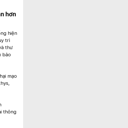
ăn hơn
ống hiện
y trì
và thư
ũ bảo
 hại mạo
thys,
h
i thông