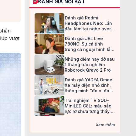
ĐÁNH GIÁ NỔI BẬT
Đánh giá Redmi
Headphones Neo: Lần
đầu làm tai nghe over-
 phần
ear, Redmi chọn cách đi
iúp vượt
Đánh giá JBL Live
an toàn
780NC: Sự cá tính
trong cả ngoại hình lẫn
chất âm
Những điểm hay dở sau
1 tháng trải nghiệm
Roborock Qrevo 2 Pro
Đánh giá YADEA Omee:
Xe máy điện nhỏ xinh,
thông minh “đo ni đóng
giày” cho nữ sinh
Trải nghiệm TV SQD-
MiniLED C8L: màu sắc
rực rỡ chưa từng thấy ở
TV LCD
Xem thêm