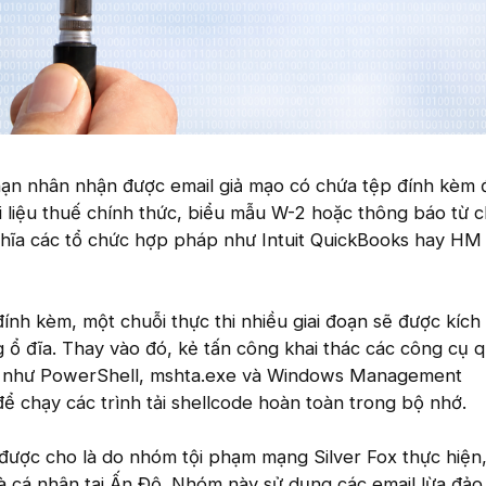
 nạn nhân nhận được email giả mạo có chứa tệp đính kèm
i liệu thuế chính thức, biểu mẫu W-2 hoặc thông báo từ c
hĩa các tổ chức hợp pháp như Intuit QuickBooks hay HM
ính kèm, một chuỗi thực thi nhiều giai đoạn sẽ được kích
ổ đĩa. Thay vào đó, kẻ tấn công khai thác các công cụ q
 như PowerShell, mshta.exe và Windows Management
ể chạy các trình tải shellcode hoàn toàn trong bộ nhớ.
được cho là do nhóm tội phạm mạng Silver Fox thực hiện,
à cá nhân tại Ấn Độ. Nhóm này sử dụng các email lừa đảo 