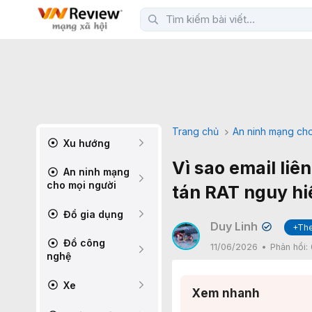
Trang chủ
An ninh mạng cho
Xu hướng
Vì sao email liê
An ninh mạng
cho mọi người
tán RAT nguy h
Đồ gia dụng
Duy Linh
+The
✔
Đồ công
11/06/2026
Phản hồi:
nghệ
Xe
Xem nhanh