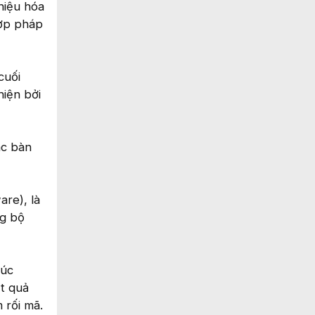
hiệu hóa
hợp pháp
cuối
hiện bởi
ác bàn
are), là
ng bộ
rúc
t quả
 rối mã.