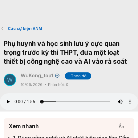
Các sự kiện ANM
Phụ huynh và học sinh lưu ý cực quan
trọng trước kỳ thi THPT, đưa một loạt
thiết bị công nghệ cao và AI vào rà soát
WuKong_top1
+Theo dõi
✔
W
10/06/2026
Phản hồi:
0
Xem nhanh
Ẩn
1. Dùng công nghệ và AI phát hiện gian lận: Cấm