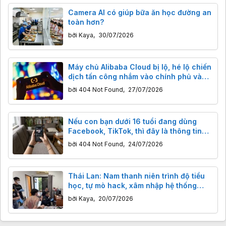
Camera AI có giúp bữa ăn học đường an
toàn hơn?
bởi
Kaya
,
30/07/2026
Máy chủ Alibaba Cloud bị lộ, hé lộ chiến
dịch tấn công nhắm vào chính phủ và
ngành y tế
bởi
404 Not Found
,
27/07/2026
Nếu con bạn dưới 16 tuổi đang dùng
Facebook, TikTok, thì đây là thông tin
cần lưu ý
bởi
404 Not Found
,
24/07/2026
Thái Lan: Nam thanh niên trình độ tiểu
học, tự mò hack, xâm nhập hệ thống
cảnh sát, xóa lệnh truy nã chính mình
bởi
Kaya
,
20/07/2026