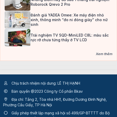
Roborock Qrevo 2 Pro
Đánh giá YADEA Omee: Xe máy điện nhỏ
xinh, thông minh “đo ni đóng giày” cho nữ
sinh
Trải nghiệm TV SQD-MiniLED C8L: màu sắc
rực rỡ chưa từng thấy ở TV LCD
Xem thêm
Chịu trách nhiệm nội dung: LÊ THỊ HẠNH
Bản quyền @2023 Công ty Cổ phần Bkav
Địa chỉ: Tầng 2, Tòa nhà HH1, Đường Dương Đình Nghệ,
Phường Cầu Giấy, TP Hà Nội
Giấy phép thiết lập mạng xã hội số 499/GP-BTTTT
do Bộ