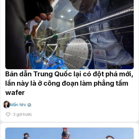
Bán dẫn Trung Quốc lại có đột phá mới,
lần này là ở công đoạn làm phẳng tấm
wafer
Mẫn Nhi
✔
3 giờ trước