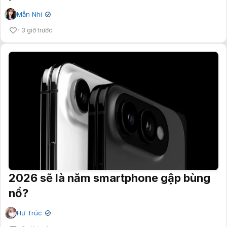
Mẫn Nhi
✔
3 giờ trước
2026 sẽ là năm smartphone gập bùng
nổ?
Hư Trúc
✔