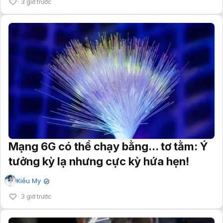
3 giờ trước
Mạng 6G có thể chạy bằng... tơ tằm: Ý
tưởng kỳ lạ nhưng cực kỳ hứa hẹn!
Kiều My
✔
3 giờ trước