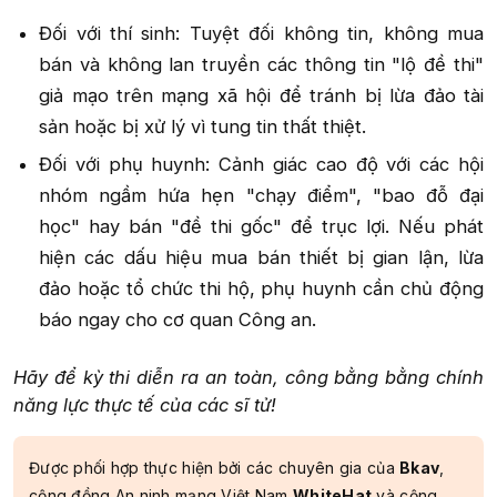
Đối với thí sinh: Tuyệt đối không tin, không mua
bán và không lan truyền các thông tin "lộ đề thi"
giả mạo trên mạng xã hội để tránh bị lừa đảo tài
sản hoặc bị xử lý vì tung tin thất thiệt.​
Đối với phụ huynh: Cảnh giác cao độ với các hội
nhóm ngầm hứa hẹn "chạy điểm", "bao đỗ đại
học" hay bán "đề thi gốc" để trục lợi. Nếu phát
hiện các dấu hiệu mua bán thiết bị gian lận, lừa
đảo hoặc tổ chức thi hộ, phụ huynh cần chủ động
báo ngay cho cơ quan Công an.​
Hãy để kỳ thi diễn ra an toàn, công bằng bằng chính
năng lực thực tế của các sĩ tử!
Được phối hợp thực hiện bởi các chuyên gia của
Bkav
,
cộng đồng An ninh mạng Việt Nam
WhiteHat
và cộng