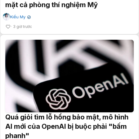
mặt cả phòng thí nghiệm Mỹ
Kiều My
✔
3 giờ trước
Quá giỏi tìm lỗ hổng bảo mật, mô hình
AI mới của OpenAI bị buộc phải "bấm
phanh"