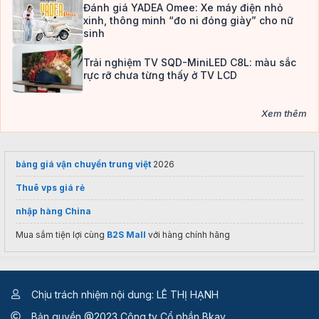
Đánh giá YADEA Omee: Xe máy điện nhỏ
xinh, thông minh “đo ni đóng giày” cho nữ
sinh
Trải nghiệm TV SQD-MiniLED C8L: màu sắc
rực rỡ chưa từng thấy ở TV LCD
Xem thêm
bảng giá vận chuyển trung việt
2026
Thuê vps giá rẻ
nhập hàng China
Mua sắm tiện lợi cùng
B2S Mall
với hàng chính hãng
Chịu trách nhiệm nội dung: LÊ THỊ HẠNH
Bản quyền @2023 Công ty Cổ phần Bkav