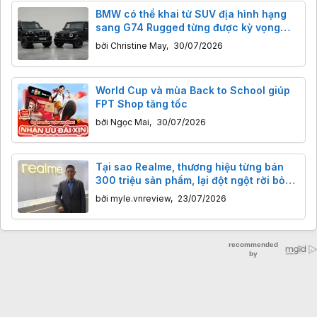
BMW có thể khai tử SUV địa hình hạng
sang G74 Rugged từng được kỳ vọng
đấu G-Class
bởi
Christine May
,
30/07/2026
World Cup và mùa Back to School giúp
FPT Shop tăng tốc
bởi
Ngọc Mai
,
30/07/2026
Tại sao Realme, thương hiệu từng bán
300 triệu sản phẩm, lại đột ngột rời bỏ
thị trường Trung Quốc?
bởi
myle.vnreview
,
23/07/2026