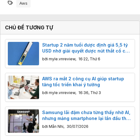
Từ khóa
m
Aws
x
ú
c
:
CHỦ ĐỀ TƯƠNG TỰ
Startup 2 năm tuổi được định giá 5,5 tỷ
USD nhờ giải quyết được nút thắt cổ chai
của chip AI
bởi
myle.vnreview
,
16:22, Thứ 6
AWS ra mắt 2 công cụ AI giúp startup
tăng tốc triển khai ý tưởng
bởi
myle.vnreview
,
16:36, Thứ 3
Samsung lãi đậm chưa từng thấy nhờ AI,
nhưng mảng smartphone lại lần đầu thua
lỗ
bởi
Mẫn Nhi
,
30/07/2026