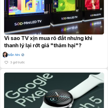
Vì sao TV xịn mua rõ đắt nhưng khi
thanh lý lại rớt giá "thảm hại"?
Mẫn Nhi
✔
3 giờ trước