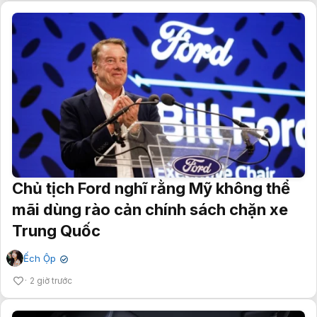
Chủ tịch Ford nghĩ rằng Mỹ không thể
mãi dùng rào cản chính sách chặn xe
Trung Quốc
Ếch Ộp
✔
2 giờ trước