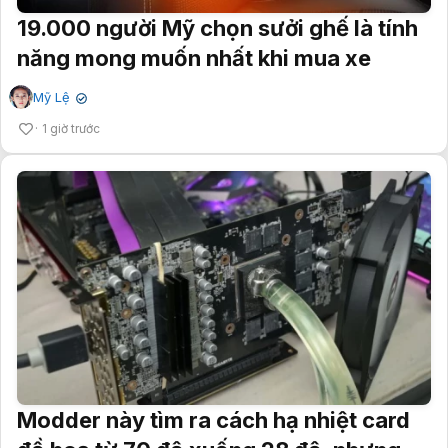
19.000 người Mỹ chọn sưởi ghế là tính
năng mong muốn nhất khi mua xe
Mỹ Lệ
✔
1 giờ trước
Modder này tìm ra cách hạ nhiệt card