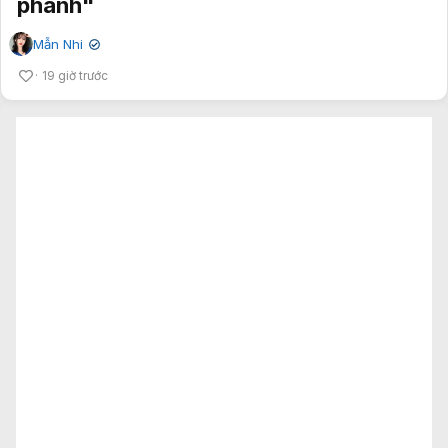
phanh"
Mẫn Nhi
✔
19 giờ trước