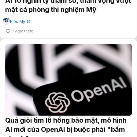
AI 10 nghìn tỷ tham số, tham vọng vượt
mặt cả phòng thí nghiệm Mỹ
Kiều My
✔
19 giờ trước
Quá giỏi tìm lỗ hổng bảo mật, mô hình
AI mới của OpenAI bị buộc phải "bấm