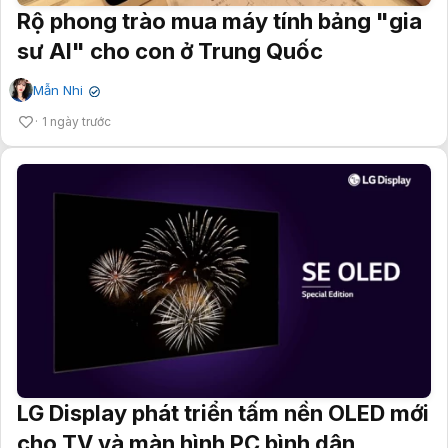
Rộ phong trào mua máy tính bảng "gia
sư AI" cho con ở Trung Quốc
Mẫn Nhi
✔
1 ngày trước
LG Display phát triển tấm nền OLED mới
cho TV và màn hình PC bình dân