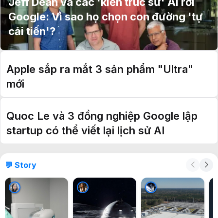
Jeff Dean và các 'kiến trúc sư' AI rời
Google: Vì sao họ chọn con đường 'tự
cải tiến'?
Apple sắp ra mắt 3 sản phẩm "Ultra"
mới
Quoc Le và 3 đồng nghiệp Google lập
startup có thể viết lại lịch sử AI
💬 Story