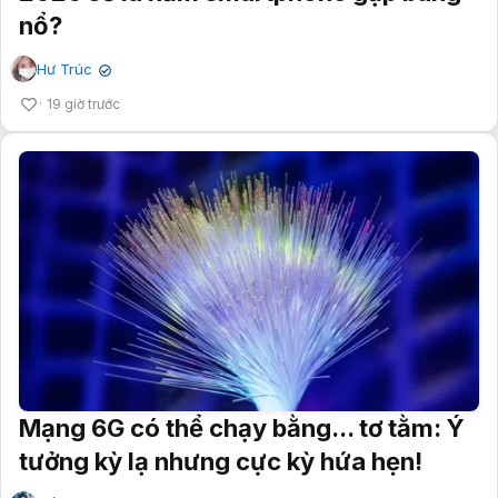
nổ?
Hư Trúc
✔
19 giờ trước
Mạng 6G có thể chạy bằng... tơ tằm: Ý
tưởng kỳ lạ nhưng cực kỳ hứa hẹn!