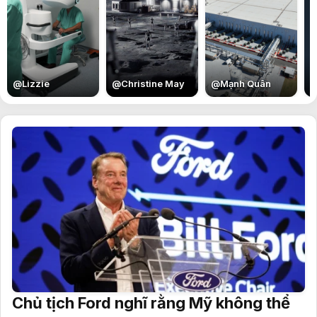
E
@
Lizzie
@
Christine May
@
Mạnh Quân
Chủ tịch Ford nghĩ rằng Mỹ không thể