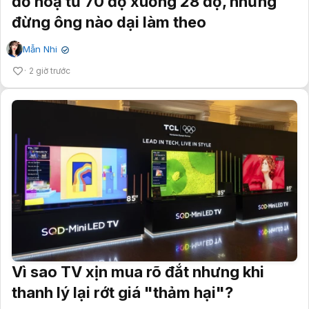
đồ hoạ từ 70 độ xuống 28 độ, nhưng
đừng ông nào dại làm theo
Mẫn Nhi
✔
2 giờ trước
Vì sao TV xịn mua rõ đắt nhưng khi
thanh lý lại rớt giá "thảm hại"?