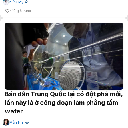
Kiều My
✔
19 giờ trước
Bán dẫn Trung Quốc lại có đột phá mới,
lần này là ở công đoạn làm phẳng tấm
wafer
Mẫn Nhi
✔