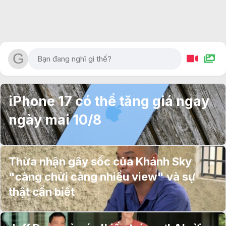
iPhone 17 có thể tăng giá ngay
ngày mai 10/8
Thừa nhận gây sốc của Khánh Sky
"càng chửi càng nhiều view" và sự
thật cần biết