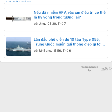
Nếu đã nhiễm HPV, vắc xin điều trị có thể
là hy vọng trong tương lai?
bởi
Jinu
,
08:20, Thứ 7
Lần đầu phô diễn đủ 10 tàu Type 055,
Trung Quốc muốn gửi thông điệp gì tới
Mỹ và các cường quốc hải quân?
bởi
Mr Bens
,
15:56, Thứ 6