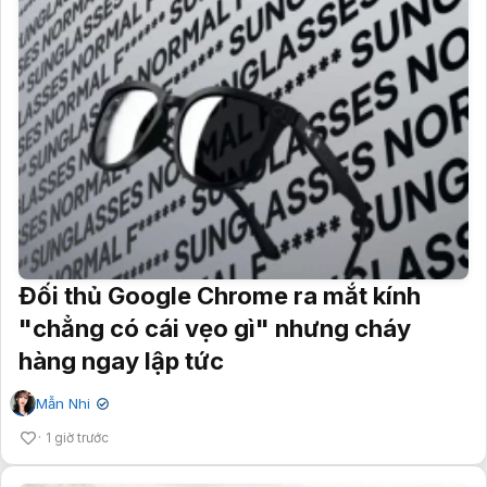
Đối thủ Google Chrome ra mắt kính
"chẳng có cái vẹo gì" nhưng cháy
hàng ngay lập tức
Mẫn Nhi
✔
1 giờ trước