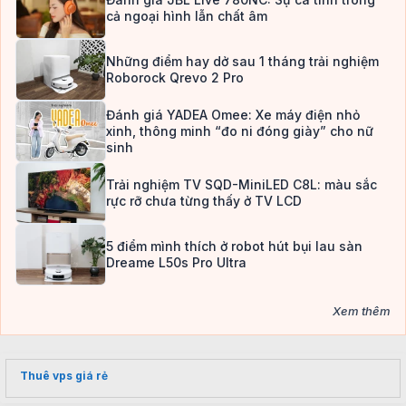
cả ngoại hình lẫn chất âm
Những điểm hay dở sau 1 tháng trải nghiệm
Roborock Qrevo 2 Pro
Đánh giá YADEA Omee: Xe máy điện nhỏ
xinh, thông minh “đo ni đóng giày” cho nữ
sinh
Trải nghiệm TV SQD-MiniLED C8L: màu sắc
rực rỡ chưa từng thấy ở TV LCD
5 điểm mình thích ở robot hút bụi lau sàn
Dreame L50s Pro Ultra
Xem thêm
Thuê vps giá rẻ