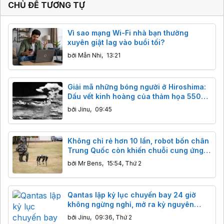
CHỦ ĐỀ TƯƠNG TỰ
Vì sao mạng Wi-Fi nhà bạn thường
xuyên giật lag vào buổi tối?
bởi
Mẫn Nhi
,
13:21
Giải mã những bóng người ở Hiroshima:
Dấu vết kinh hoàng của thảm họa 5500
độ C
bởi
Jinu
,
09:45
Không chỉ rẻ hơn 10 lần, robot bốn chân
Trung Quốc còn khiến chuỗi cung ứng
phương Tây rơi vào thế khó như thế nào?
bởi
Mr Bens
,
15:54, Thứ 2
Qantas lập kỷ lục chuyến bay 24 giờ
không ngừng nghỉ, mở ra kỷ nguyên
hàng không siêu đường dài
bởi
Jinu
,
09:36, Thứ 2