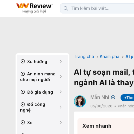
Trang chủ
Khám phá
AI 
Xu hướng
AI tự soạn mail,
An ninh mạng
cho mọi người
ngành AI là thay
Đồ gia dụng
Mẫn Nhi
+The
✔
Đồ công
05/06/2026
Phản hồi
nghệ
Xe
Xem nhanh