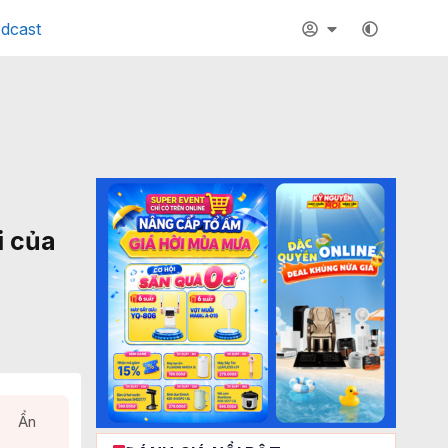
dcast
i của
Ẩn