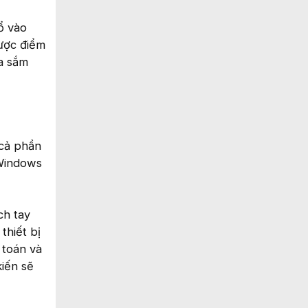
ổ vào
ược điểm
ua sắm
 cả phần
 Windows
ch tay
thiết bị
 toán và
iến sẽ