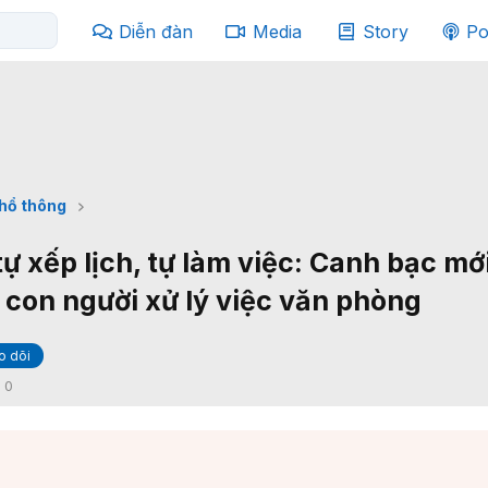
Diễn đàn
Media
Story
Po
phổ thông
 tự xếp lịch, tự làm việc: Canh bạc mớ
 con người xử lý việc văn phòng
o dõi
:
0