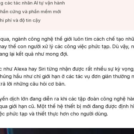
 các tác nhân AI tự vận hành​
phần cứng và phần mềm mới​
i phí và độ tin cậy​
 qua, ngành công nghệ thế giới luôn tìm cách chế tạo nh
hay thế con người xử lý các công việc phức tạp. Dù vậy,
ng lại kết quả như mong đợi.
c như Alexa hay Siri từng nhận được rất nhiều sự kỳ vọn
húng hầu như chỉ giới hạn ở các tác vụ đơn giản thường 
rả lời những câu hỏi cơ bản.
yển dịch lớn đang diễn ra khi các tập đoàn công nghệ h
qua giới hạn cũ. Một thế hệ thiết bị mới đang được định h
c phức tạp và thiết thực hơn cho người dùng.