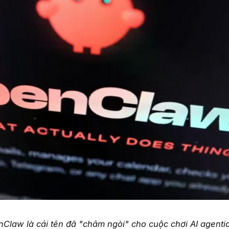
nClaw là cái tên đã "châm ngòi" cho cuộc chơi AI agenti