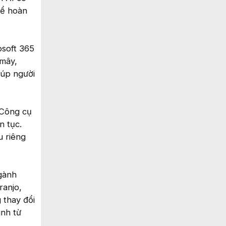
để hoàn
osoft 365
 mây,
iúp người
 Công cụ
n tục.
u riêng
gành
ranjo,
 thay đổi
ình từ