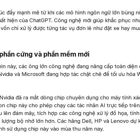
húc đẩy mạnh mẽ từ khi các mô hình ngôn ngữ lớn bùng n
uất hiện của ChatGPT. Công nghệ mới giúp khắc phục nh
ũ vốn chỉ xử lý được từng tác vụ đơn lẻ như đặt xe hay m
 phần cứng và phần mềm mới​
hìn này, các ông lớn công nghệ đang nâng cấp toàn diện
Nvidia và Microsoft đang hợp tác chặt chẽ để tối ưu hóa
 Nvidia đã ra mắt dòng chip chuyên dụng cho máy tính xá
 chip này cho phép chạy các tác nhân AI trực tiếp trên 
u lên đám mây, tích hợp các công nghệ xử lý đồ họa, tính
lượng bộ nhớ lớn hơn. Các hãng Dell, HP và Lenovo dự k
ính sử dụng chip này vào mùa thu năm nay.