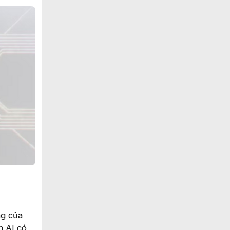
ng của
n AI có