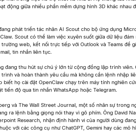
oạt động giữa nhiều phần mềm dựng hình 3D khác nhau 
đang phát triển tác nhân AI Scout cho bộ ứng dụng Micr
law. Scout có thể làm việc xuyên suốt giữa dữ liệu đám
 trường web, kết nối trực tiếp với Outlook và Teams để g
ail, tin nhắn liên tục.
 đang thu hút sự chú ý lớn từ cộng đồng lập trình viên.
trình và hoàn thành yêu cầu mà không cần lệnh nhập liê
o biết họ cài đặt OpenClaw chạy trên máy tính nghiên cứ
ật tiến độ qua tin nhắn WhatsApp hoặc Telegram.
erg và The Wall Street Journal, một số nhân sự trong n
g ra lệnh bằng giọng nói thay vì gõ phím. Ông David Na
rpoint Research, nhận định hành vi của người dùng đang
thuộc với các công cụ như ChatGPT, Gemini hay các mô h