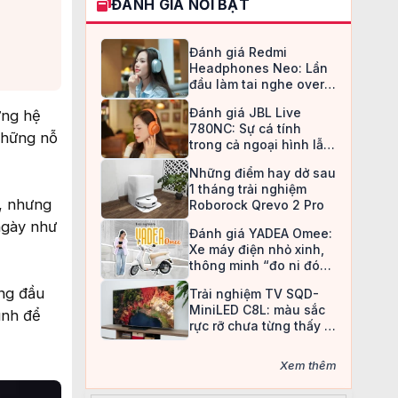
ĐÁNH GIÁ NỔI BẬT
Đánh giá Redmi
Headphones Neo: Lần
đầu làm tai nghe over-
ear, Redmi chọn cách đi
Đánh giá JBL Live
ững hệ
an toàn
780NC: Sự cá tính
 những nỗ
trong cả ngoại hình lẫn
chất âm
Những điểm hay dở sau
1 tháng trải nghiệm
g, nhưng
Roborock Qrevo 2 Pro
ngày như
Đánh giá YADEA Omee:
Xe máy điện nhỏ xinh,
thông minh “đo ni đóng
giày” cho nữ sinh
àng đầu
Trải nghiệm TV SQD-
MiniLED C8L: màu sắc
ình để
rực rỡ chưa từng thấy ở
TV LCD
Xem thêm