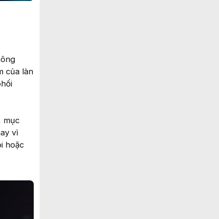
công
m của làn
phối
, mục
ay vì
ói hoặc