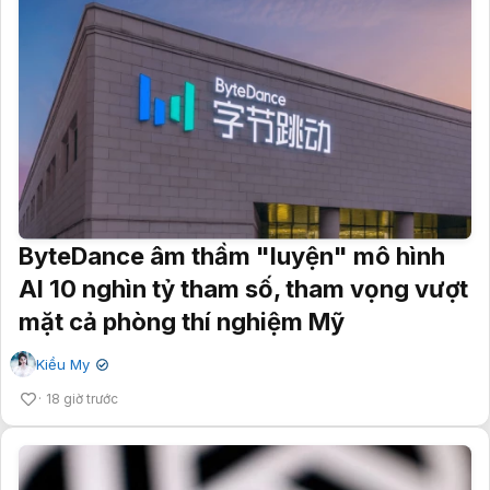
ByteDance âm thầm "luyện" mô hình
AI 10 nghìn tỷ tham số, tham vọng vượt
mặt cả phòng thí nghiệm Mỹ
Kiều My
✔
18 giờ trước