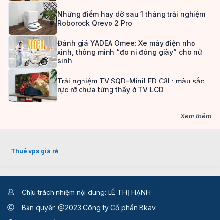
Những điểm hay dở sau 1 tháng trải nghiệm
Roborock Qrevo 2 Pro
Đánh giá YADEA Omee: Xe máy điện nhỏ
xinh, thông minh “đo ni đóng giày” cho nữ
sinh
Trải nghiệm TV SQD-MiniLED C8L: màu sắc
rực rỡ chưa từng thấy ở TV LCD
Xem thêm
Thuê vps giá rẻ
Chịu trách nhiệm nội dung: LÊ THỊ HẠNH
Bản quyền @2023 Công ty Cổ phần Bkav