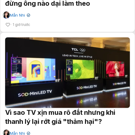
đừng ông nào dại làm theo
Mẫn Nhi
✔
1 giờ trước
Vì sao TV xịn mua rõ đắt nhưng khi
thanh lý lại rớt giá "thảm hại"?
Mẫn Nhi
✔