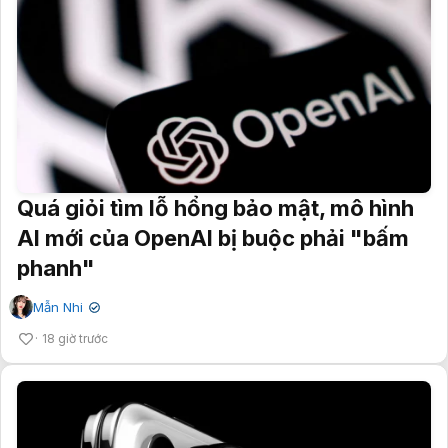
Quá giỏi tìm lỗ hổng bảo mật, mô hình
AI mới của OpenAI bị buộc phải "bấm
phanh"
Mẫn Nhi
✔
18 giờ trước