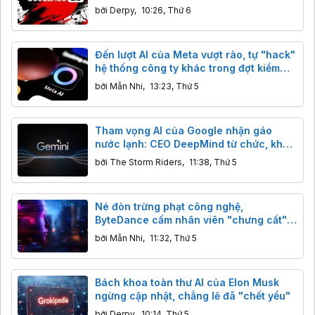
bởi
Derpy
,
10:26, Thứ 6
Đến lượt AI của Meta vượt rào, tự "hack"
hệ thống công ty khác trong đợt kiểm
thử
bởi
Mẫn Nhi
,
13:23, Thứ 5
Tham vọng AI của Google nhận gáo
nước lạnh: CEO DeepMind từ chức, khả
năng lập trình của Gemini bị Claude,
bởi
The Storm Riders
,
11:38, Thứ 5
GPT cho "ngửi khói"
Né đòn trừng phạt công nghệ,
ByteDance cấm nhân viên "chưng cất"
mô hình AI Mỹ
bởi
Mẫn Nhi
,
11:32, Thứ 5
Bách khoa toàn thư AI của Elon Musk
ngừng cập nhật, chẳng lẽ đã "chết yểu"
bởi
Derpy
,
10:14, Thứ 5