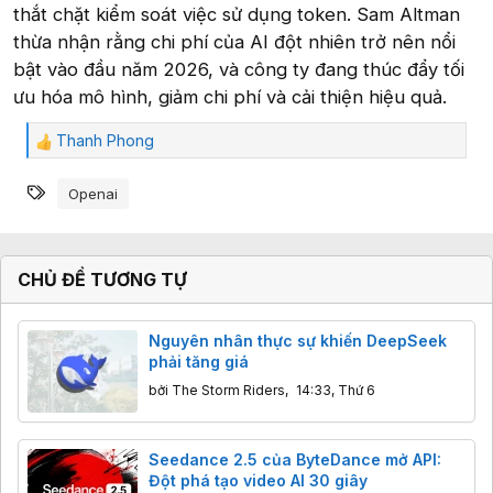
thắt chặt kiểm soát việc sử dụng token. Sam Altman
thừa nhận rằng chi phí của AI đột nhiên trở nên nổi
bật vào đầu năm 2026, và công ty đang thúc đẩy tối
ưu hóa mô hình, giảm chi phí và cải thiện hiệu quả.
Thanh Phong
C
ả
Từ khóa
m
Openai
x
ú
c
:
CHỦ ĐỀ TƯƠNG TỰ
Nguyên nhân thực sự khiến DeepSeek
phải tăng giá
bởi
The Storm Riders
,
14:33, Thứ 6
Seedance 2.5 của ByteDance mở API:
Đột phá tạo video AI 30 giây