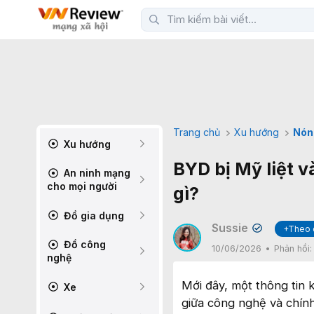
Trang chủ
Xu hướng
Nón
Xu hướng
BYD bị Mỹ liệt 
An ninh mạng
cho mọi người
gì?
Đồ gia dụng
Sussie
+Theo 
✔
Đồ công
10/06/2026
Phản hồi
nghệ
Mới đây, một thông tin 
Xe
giữa công nghệ và chính