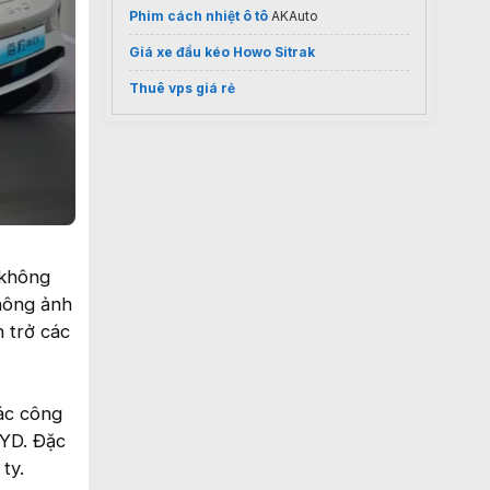
Phim cách nhiệt ô tô
AKAuto
Giá xe đầu kéo Howo Sitrak
Thuê vps giá rẻ
 không
hông ảnh
 trở các
ác công
BYD. Đặc
ty.