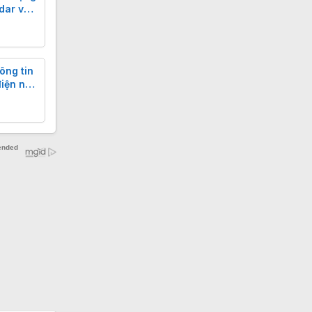
dar và
ông tin
điện như