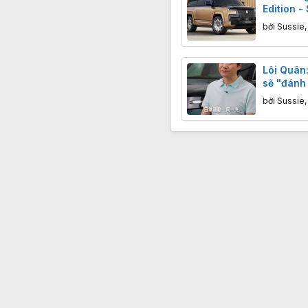
Edition -
hơn 5 tỷ,
bởi
Sussie
Lôi Quân
sẽ "đánh
với SUV 
bởi
Sussie
xăng chỉ