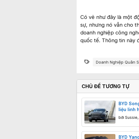
Có vẻ như đây là một độ
sự, nhưng nó vẫn cho thấ
doanh nghiệp công nghệ
quốc tế. Thông tin này 
Từ khóa
Doanh Nghiệp Quân S
CHỦ ĐỀ TƯƠNG TỰ
BYD Song
liệu linh
xuất tại B
bởi
Sussie
BYD Yan