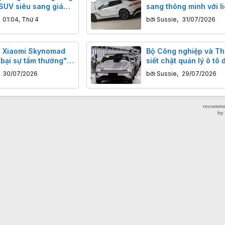
 SUV siêu sang giá
sang thông minh với li
 sạc đầy 9 phút
cánh gió tự động
,
01:04, Thứ 4
bởi
Sussie
,
31/07/2026
: Xiaomi Skynomad
Bộ Công nghiệp và Th
 bại sự tầm thường"
siết chặt quản lý ô tô 
điện-xăng 505km,
thế nào?
,
30/07/2026
bởi
Sussie
,
29/07/2026
 5.7L/100km