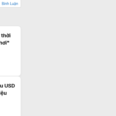
Bình Luận
 thời
hơi"
ệu USD
iệu