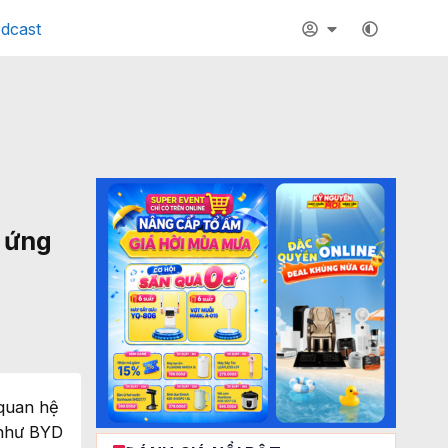
dcast
n ứng
 quan hệ
 như BYD