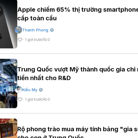
Apple chiếm 65% thị trường smartphon
cấp toàn cầu
Thanh Phong
✔
1 giờ trước
0
Trung Quốc vượt Mỹ thành quốc gia chi 
tiền nhất cho R&D
Kiều My
✔
1 giờ trước
0
Rộ phong trào mua máy tính bảng "gia s
cho con ở Trung Quốc