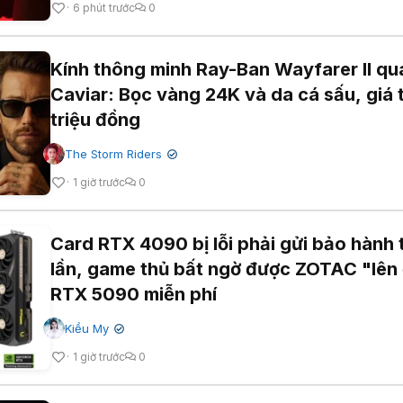
6 phút trước
0
Kính thông minh Ray-Ban Wayfarer II qu
Caviar: Bọc vàng 24K và da cá sấu, giá 
triệu đồng
The Storm Riders
✔
1 giờ trước
0
Card RTX 4090 bị lỗi phải gửi bảo hành t
lần, game thủ bất ngờ được ZOTAC "lên 
RTX 5090 miễn phí
Kiều My
✔
1 giờ trước
0