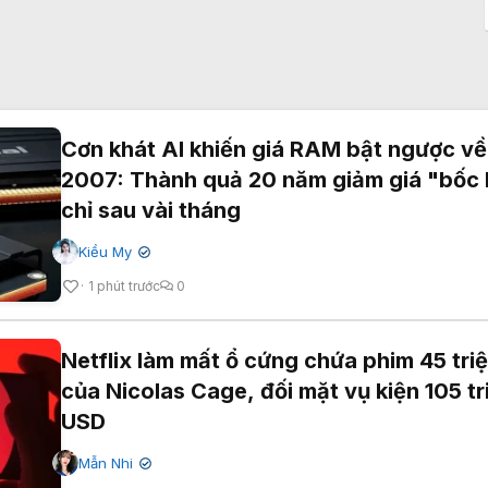
Cơn khát AI khiến giá RAM bật ngược về
2007: Thành quả 20 năm giảm giá "bốc 
chỉ sau vài tháng
Kiều My
✔
1 phút trước
0
Netflix làm mất ổ cứng chứa phim 45 tri
của Nicolas Cage, đối mặt vụ kiện 105 tr
USD
Mẫn Nhi
✔