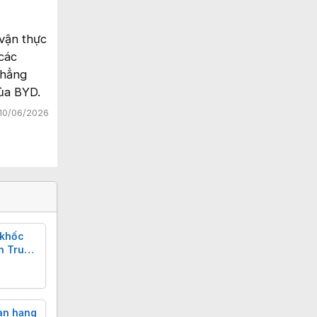
 vận thực
 các
thẳng
của BYD.
10/06/2026
 khốc
ện Trung
huận
an hạng