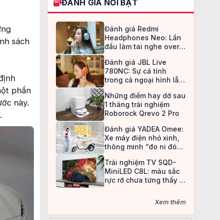
ĐÁNH GIÁ NỔI BẬT
ứng
Đánh giá Redmi
Headphones Neo: Lần
nh sách
đầu làm tai nghe over-
ear, Redmi chọn cách đi
Đánh giá JBL Live
an toàn
780NC: Sự cá tính
định
trong cả ngoại hình lẫn
chất âm
một phần
Những điểm hay dở sau
ớc này.
1 tháng trải nghiệm
Roborock Qrevo 2 Pro
.
Đánh giá YADEA Omee:
Xe máy điện nhỏ xinh,
thông minh “đo ni đóng
giày” cho nữ sinh
Trải nghiệm TV SQD-
MiniLED C8L: màu sắc
rực rỡ chưa từng thấy ở
TV LCD
Xem thêm