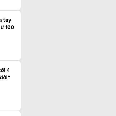
a tay
từ 160
ới 4
đời"