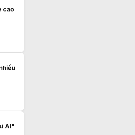
e cao
nhiều
ư AI"