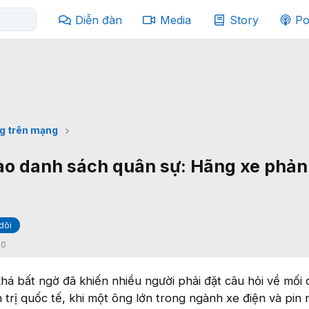
Diễn đàn
Media
Story
Po
g trên mạng
vào danh sách quân sự: Hãng xe phả
dõi
:
0
khá bất ngờ đã khiến nhiều người phải đặt câu hỏi về mối
 trị quốc tế, khi một ông lớn trong ngành xe điện và pin