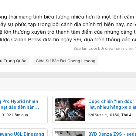
ng thái mang tính biểu tượng nhiều hơn là một lệnh cấm
y sự phức tạp trong bối cảnh địa chính trị hiện nay, nơi
 lớn thường xuyên trở thành tâm điểm của những căng 
được Cailian Press đưa tin ngày 9/6, dựa trên thông báo 
Sửa lần cuối bởi điều hành viên:
ự Trung Quốc
Giáo Sư Bắc Đại Cheng Lesong
 Pro Hybrid nhiên
Cuộc chiến "lên dốc"
 hoạt đầu tiên sản
liệt, nhiều hãng xe đi
razil
Quốc lao đao vì lợi n
,
01:02 Hôm qua
bởi
Sussie
,
01:50, Thứ 4
gwang U8L Dingzang
BYD Denza Z9S - sed