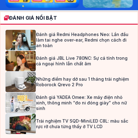
ĐÁNH GIÁ NỔI BẬT
Đánh giá Redmi Headphones Neo: Lần đầu
làm tai nghe over-ear, Redmi chọn cách đi
an toàn
Đánh giá JBL Live 780NC: Sự cá tính trong
cả ngoại hình lẫn chất âm
Những điểm hay dở sau 1 tháng trải nghiệm
Roborock Qrevo 2 Pro
Đánh giá YADEA Omee: Xe máy điện nhỏ
xinh, thông minh “đo ni đóng giày” cho nữ
sinh
Trải nghiệm TV SQD-MiniLED C8L: màu sắc
rực rỡ chưa từng thấy ở TV LCD