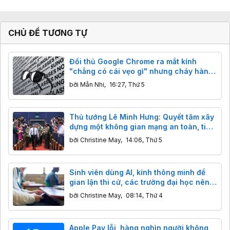
CHỦ ĐỀ TƯƠNG TỰ
Đối thủ Google Chrome ra mắt kính
"chẳng có cái vẹo gì" nhưng cháy hàng
ngay lập tức
bởi
Mẫn Nhi
,
16:27, Thứ 5
Thủ tướng Lê Minh Hưng: Quyết tâm xây
dựng một không gian mạng an toàn, tin
cậy và nhân văn
bởi
Christine May
,
14:06, Thứ 5
Sinh viên dùng AI, kính thông minh để
gian lận thi cử, các trường đại học nên
làm gì?
bởi
Christine May
,
08:14, Thứ 4
Apple Pay lỗi, hàng nghìn người không