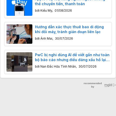
thể chuyển tiền, thanh toán
bởi
Kiều My
,
01/08/2026
Hướng dẫn xác thực thuê bao di động
khi đổi máy, tránh gián đoạn liên lạc
bởi
Ánh Mai
,
30/07/2026
PwC bị nghi dùng AI để viết gần như toàn
bộ báo cáo nhưng điều đáng xấu hổ lại
là chuyện khác
bởi
Nan Đắc Hữu Tình Nhân
,
30/07/2026