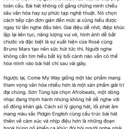
toàn cầu. Bài hát không cố gắng chứng minh chiều
sâu văn hóa hay sự phức tạp nghệ thuật. Nó chọn
cách tiếp cận đơn giản đến mức ai cũng hiểu được
ngay từ lần nghe đầu tiên. Giai điệu dễ nhớ, điệp khúc
lặp lại liên tục, năng lượng vui vẻ, hình ảnh dễ bắt
chước và đặc biệt là sự xuất hiện của Rosé cùng
Bruno Mars tạo nên sức hút tức thì. Người nghe
không cần tìm hiểu bất kỳ bối cảnh nào vẫn có thể
hòa mình vào bài hát chỉ sau vài giây.
Ngược lại, Come My Way giống một tác phẩm mang
tham vọng văn hóa nhiều hơn là một sản phẩm giải trí
đại chúng. Sơn Tùng lựa chọn Afrobeats, một dòng
nhạc đang thịnh hành nhưng không hề dễ nghe với
số đông khán giả. Cách xử lý giọng hát, lối phát âm
mang màu sắc Pidgin English cùng cấu trúc bài hát
thiên về cảm xúc và nhịp điệu hơn là những đoạn
hook bùng nổ khiến ca khúc đòi hỏi người nghe phải