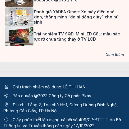
Đánh giá YADEA Omee: Xe máy điện nhỏ
xinh, thông minh “đo ni đóng giày” cho nữ
sinh
Trải nghiệm TV SQD-MiniLED C8L: màu sắc
rực rỡ chưa từng thấy ở TV LCD
Xem thêm
Chịu trách nhiệm nội dung: LÊ THỊ HẠNH
Bản quyền @2023 Công ty Cổ phần Bkav
Địa chỉ: Tầng 2, Tòa nhà HH1, Đường Dương Đình Nghệ,
Phường Cầu Giấy, TP Hà Nội
Giấy phép thiết lập mạng xã hội số 499/GP-BTTTT
do Bộ
Thông tin và Truyền thông cấp ngày 17/10/2022