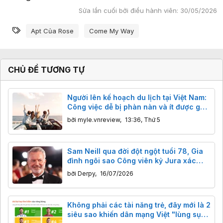
Sửa lần cuối bởi điều hành viên:
30/05/2026
Từ khóa
Apt Của Rose
Come My Way
CHỦ ĐỀ TƯƠNG TỰ
Người lên kế hoạch du lịch tại Việt Nam:
Công việc dễ bị phàn nàn và ít được ghi
nhận công sức nhất
bởi
myle.vnreview
,
13:36, Thứ 5
Sam Neill qua đời đột ngột tuổi 78, Gia
đình ngôi sao Công viên kỷ Jura xác
nhận ông đã khỏi ung thư, nhưng
bởi
Derpy
,
16/07/2026
nguyên nhân cái chết chưa rõ
Không phải các tài năng trẻ, đây mới là 2
siêu sao khiến dân mạng Việt "lùng sục"