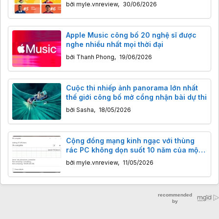
nhiều nhất World Cup 2026
bởi
myle.vnreview
,
30/06/2026
Apple Music công bố 20 nghệ sĩ được
nghe nhiều nhất mọi thời đại
bởi
Thanh Phong
,
19/06/2026
Cuộc thi nhiếp ảnh panorama lớn nhất
thế giới công bố mở cổng nhận bài dự thi
bởi
Sasha
,
18/05/2026
Cộng đồng mạng kinh ngạc với thùng
rác PC không dọn suốt 10 năm của một
game thủ
bởi
myle.vnreview
,
11/05/2026