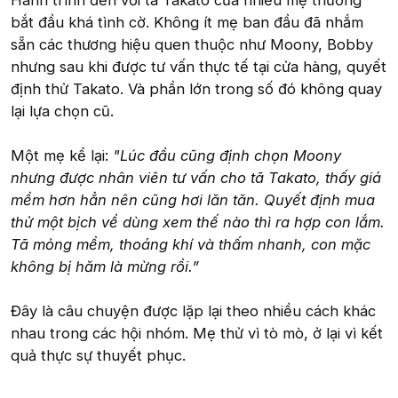
Hành trình đến với tã Takato của nhiều mẹ thường
bắt đầu khá tình cờ. Không ít mẹ ban đầu đã nhắm
sẵn các thương hiệu quen thuộc như Moony, Bobby
nhưng sau khi được tư vấn thực tế tại cửa hàng, quyết
định thử Takato. Và phần lớn trong số đó không quay
lại lựa chọn cũ.
Một mẹ kể lại:
"Lúc đầu cũng định chọn Moony
nhưng được nhân viên tư vấn cho tã Takato, thấy giá
mềm hơn hẳn nên cũng hơi lăn tăn. Quyết định mua
thử một bịch về dùng xem thế nào thì ra hợp con lắm.
Tã mỏng mềm, thoáng khí và thấm nhanh, con mặc
không bị hăm là mừng rồi.”
Đây là câu chuyện được lặp lại theo nhiều cách khác
nhau trong các hội nhóm. Mẹ thử vì tò mò, ở lại vì kết
quả thực sự thuyết phục.