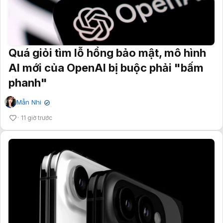
Quá giỏi tìm lỗ hổng bảo mật, mô hình
AI mới của OpenAI bị buộc phải "bấm
phanh"
Mẫn Nhi
✔
11 giờ trước