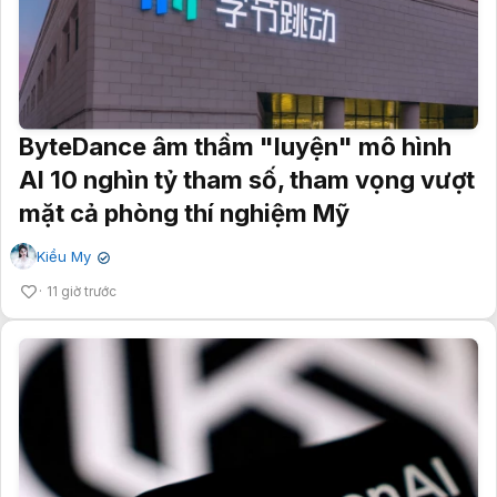
ByteDance âm thầm "luyện" mô hình
AI 10 nghìn tỷ tham số, tham vọng vượt
mặt cả phòng thí nghiệm Mỹ
Kiều My
✔
11 giờ trước