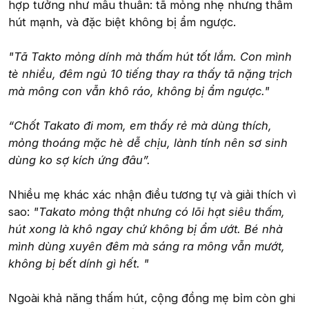
hợp tưởng như mâu thuẫn: tã mỏng nhẹ nhưng thấm
hút mạnh, và đặc biệt không bị ẩm ngược.
"Tã Takto mỏng dính mà thấm hút tốt lắm. Con mình
tè nhiều, đêm ngủ 10 tiếng thay ra thấy tã nặng trịch
mà mông con vẫn khô ráo, không bị ẩm ngược."
“Chốt Takato đi mom, em thấy rẻ mà dùng thích,
mỏng thoáng mặc hè dễ chịu, lành tính nên sơ sinh
dùng ko sợ kích ứng đâu”.
Nhiều mẹ khác xác nhận điều tương tự và giải thích vì
sao:
"Takato mỏng thật nhưng có lõi hạt siêu thấm,
hút xong là khô ngay chứ không bị ẩm ướt. Bé nhà
mình dùng xuyên đêm mà sáng ra mông vẫn mướt,
không bị bết dính gì hết. "
Ngoài khả năng thấm hút, cộng đồng mẹ bỉm còn ghi