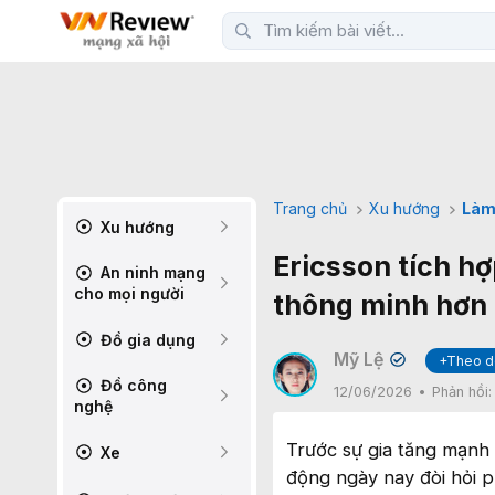
Trang chủ
Xu hướng
Làm
Xu hướng
Ericsson tích h
An ninh mạng
cho mọi người
thông minh hơn
Đồ gia dụng
Mỹ Lệ
+Theo d
✔
Đồ công
12/06/2026
Phản hồi
nghệ
Trước sự gia tăng mạnh 
Xe
động ngày nay đòi hỏi 