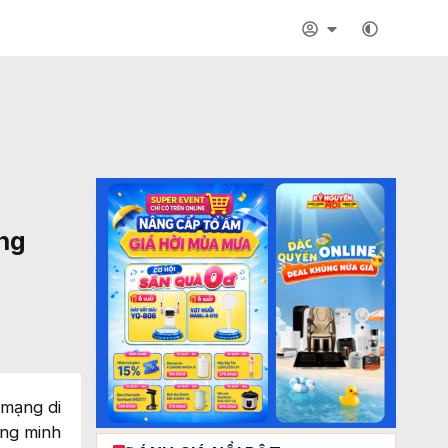
ạng
 mạng di
ông minh