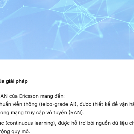
a giải pháp
 RAN của Ericsson mang đến:
huẩn viễn thông (telco-grade AI), được thiết kế để vận h
trong mạng truy cập vô tuyến (RAN).
c (continuous learning), được hỗ trợ bởi nguồn dữ liệu c
rộng quy mô.