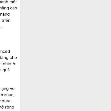
thành một
 nâng cao
 năng
 triển
h.
anced
 tảng cho
m nhìn AI
u quả
 mạng vô
ference)
ompute
mở rộng