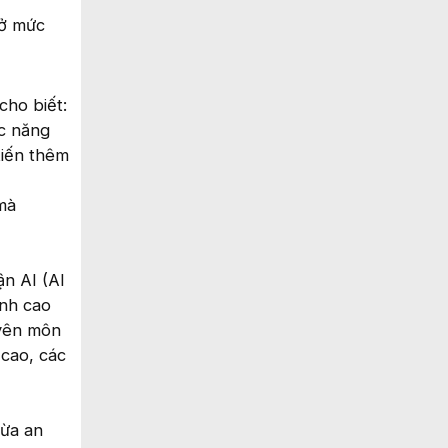
 ở mức
cho biết:
ác năng
tiến thêm
mà
ận AI (AI
ịnh cao
uyên môn
 cao, các
vừa an