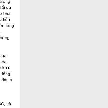
 trong
tối ưu
o thời
c tiễn
nền tảng
ý
 thông
 của
 nhà
 khai
, đồng
ã đầu tư
4G, và