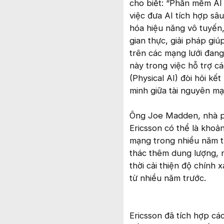
cho biết: “Phần mềm AI
việc đưa AI tích hợp sâ
hóa hiệu năng vô tuyến,
gian thực, giải pháp giú
trên các mạng lưới đang
này trong việc hỗ trợ c
(Physical AI) đòi hỏi kế
minh giữa tài nguyên mạ
Ông Joe Madden, nhà ph
Ericsson có thể là khoả
mạng trong nhiều năm tr
thác thêm dung lượng, 
thời cải thiện độ chính 
từ nhiều năm trước.
Ericsson đã tích hợp c