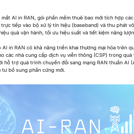
a mắt AI in RAN, gói phần mềm thuê bao mới tích hợp các
 trực tiếp vào bộ xử lý tín hiệu (baseband) và thu phát v
iệu quả vận hành, tối ưu hiệu suất và tiết kiệm năng lượn
p AI in RAN có khả năng triển khai thương mại hóa trên q
 cho các nhà cung cấp dịch vụ viễn thông (CSP) trong quá 
i hỗ trợ quá trình chuyển đổi sang mạng RAN thuần AI (A
 tư bổ sung phần cứng mới.