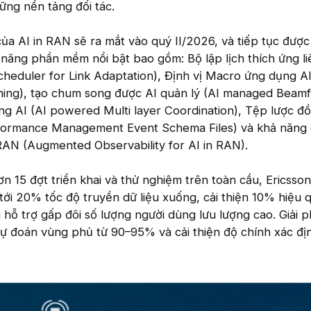
ững nền tảng đối tác.
của AI in RAN sẽ ra mắt vào quý II/2026, và tiếp tục đượ
 năng phần mềm nổi bật bao gồm: Bộ lập lịch thích ứng li
Scheduler for Link Adaptation), Định vị Macro ứng dụng AI
ing), tạo chum song được AI quản lý (AI managed Beamf
ng AI (AI powered Multi layer Coordination), Tệp lược đồ
rformance Management Event Schema Files) và khả năng 
RAN (Augmented Observability for AI in RAN).
 15 đợt triển khai và thử nghiệm trên toàn cầu, Ericsson
ới 20% tốc độ truyền dữ liệu xuống, cải thiện 10% hiệu 
 hỗ trợ gấp đôi số lượng người dùng lưu lượng cao. Giải 
ự đoán vùng phủ từ 90–95% và cải thiện độ chính xác địn