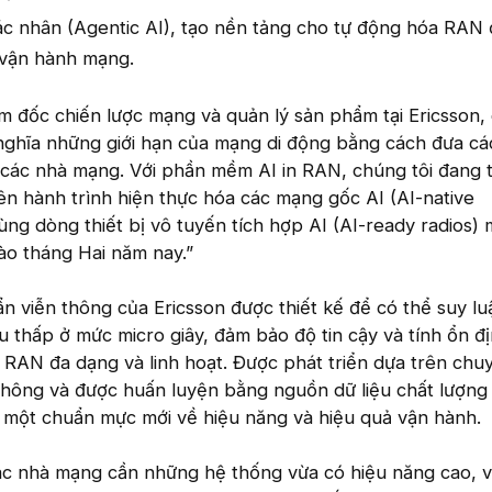
ác nhân (Agentic AI), tạo nền tảng cho tự động hóa RAN
 vận hành mạng.
 đốc chiến lược mạng và quản lý sản phẩm tại Ericsson, 
 nghĩa những giới hạn của mạng di động bằng cách đưa c
 các nhà mạng. Với phần mềm AI in RAN, chúng tôi đang 
n hành trình hiện thực hóa các mạng gốc AI (AI-native
ng dòng thiết bị vô tuyến tích hợp AI (AI-ready radios) 
vào tháng Hai năm nay.”
n viễn thông của Ericsson được thiết kế để có thể suy lu
êu thấp ở mức micro giây, đảm bảo độ tin cậy và tính ổn đ
 RAN đa dạng và linh hoạt. Được phát triển dựa trên ch
 thông và được huấn luyện bằng nguồn dữ liệu chất lượng
p một chuẩn mực mới về hiệu năng và hiệu quả vận hành.
ác nhà mạng cần những hệ thống vừa có hiệu năng cao, 