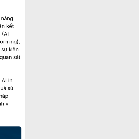
c nâng
ên kết
 (AI
orming),
 sự kiện
quan sát
 AI in
quả sử
pháp
h vị