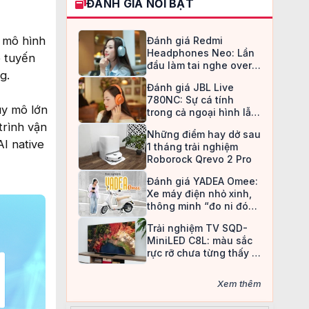
ĐÁNH GIÁ NỔI BẬT
 mô hình
Đánh giá Redmi
Headphones Neo: Lần
ô tuyến
đầu làm tai nghe over-
g.
ear, Redmi chọn cách đi
Đánh giá JBL Live
an toàn
780NC: Sự cá tính
uy mô lớn
trong cả ngoại hình lẫn
chất âm
trình vận
Những điểm hay dở sau
I native
1 tháng trải nghiệm
Roborock Qrevo 2 Pro
Đánh giá YADEA Omee:
Xe máy điện nhỏ xinh,
thông minh “đo ni đóng
giày” cho nữ sinh
Trải nghiệm TV SQD-
MiniLED C8L: màu sắc
rực rỡ chưa từng thấy ở
TV LCD
Xem thêm