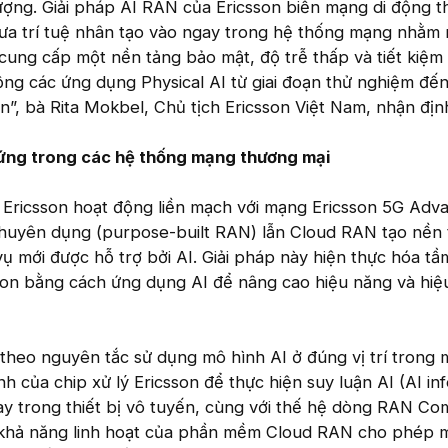
lượng. Giải pháp AI RAN của Ericsson biến mạng di động 
đưa trí tuệ nhân tạo vào ngay trong hệ thống mạng nhằm
 cung cấp một nền tảng bảo mật, độ trễ thấp và tiết kiệm
ộng các ứng dụng Physical AI từ giai đoạn thử nghiệm đến
ớn”, bà Rita Mokbel, Chủ tịch Ericsson Việt Nam, nhận địn
ứng trong các hệ thống mạng thương mại
a Ericsson hoạt động liền mạch với mạng Ericsson 5G Adv
huyên dụng (purpose-built RAN) lẫn Cloud RAN tạo nền
 vụ mới được hỗ trợ bởi AI. Giải pháp này hiện thực hóa tầ
son bằng cách ứng dụng AI để nâng cao hiệu năng và hiệ
 theo nguyên tắc sử dụng mô hình AI ở đúng vị trí trong
h của chip xử lý Ericsson để thực hiện suy luận AI (AI in
ay trong thiết bị vô tuyến, cùng với thế hệ dòng RAN C
 khả năng linh hoạt của phần mềm Cloud RAN cho phép 