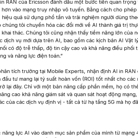
 in RAN của Ericsson đánh dấu một bước tiến quan trọng
u hơn vào mạng truy nhập vô tuyến. Bằng cách cho phép 
 hiệu quả sử dụng phổ tần và trải nghiệm người dùng the
p chúng tôi chuyển hóa các đổi mới về AI thành giá trị thự
 khai thác. Chúng tôi cũng nhận thấy tiềm năng lớn của 
ác dịch vụ mới dựa trên AI, bao gồm các kịch bản AI Vật l
t nối có độ trễ thấp, độ tin cậy cao và khả năng điều phối
ng và năng lực điện toán.”
ân tích trưởng tại Mobile Experts, nhận định AI in RAN
n đầu tư mang lại tỷ suất hoàn vốn (ROI) tốt nhất cho các
ở lại đây. Chỉ với một bản nâng cấp phần mềm, họ có thể
nâng cao khả năng giám sát và quan sát hoạt động mạng
xác của các dịch vụ định vị - tất cả từ hạ tầng 5G mà họ đ
ác năng lực AI vào danh mục sản phẩm của mình từ mạng 