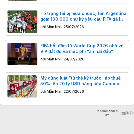
Tố trọng tài bị mua chuộc, fan Argentina
gom 100.000 chữ ký yêu cầu FIFA đá lại
trận chung kết
bởi
Mẫn Nhi
,
25/07/2026
FIFA hốt đậm từ World Cup 2026 nhờ vé
VIP đắt đỏ và mức phí "ăn hai đầu"
bởi
Mẫn Nhi
,
24/07/2026
Mỹ dùng luật "từ thế kỷ trước" áp thuế
50% lên 20 tỷ USD hàng hóa Canada
bởi
Mẫn Nhi
,
22/07/2026