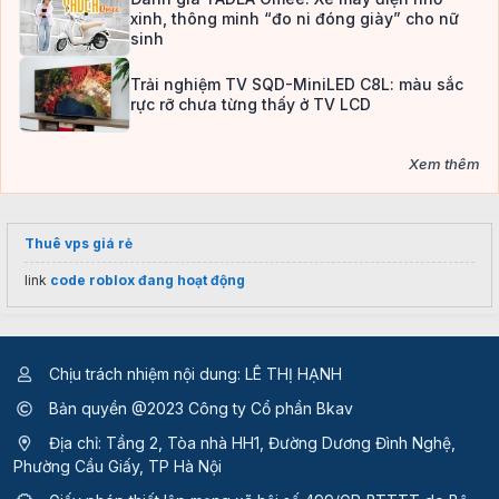
xinh, thông minh “đo ni đóng giày” cho nữ
sinh
Trải nghiệm TV SQD-MiniLED C8L: màu sắc
rực rỡ chưa từng thấy ở TV LCD
Xem thêm
Thuê vps giá rẻ
link
code roblox đang hoạt động
Chịu trách nhiệm nội dung: LÊ THỊ HẠNH
Bản quyền @2023 Công ty Cổ phần Bkav
Địa chỉ: Tầng 2, Tòa nhà HH1, Đường Dương Đình Nghệ,
Phường Cầu Giấy, TP Hà Nội