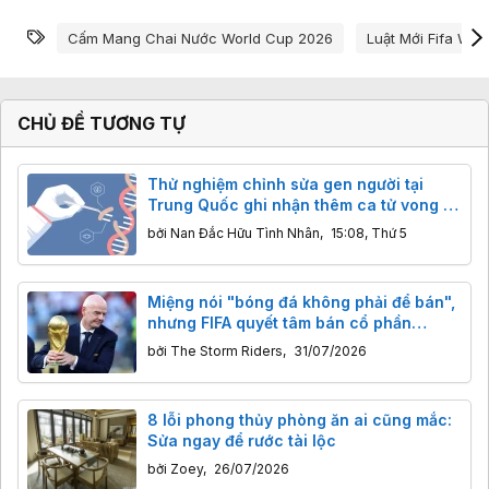
Từ khóa
Cấm Mang Chai Nước World Cup 2026
Luật Mới Fifa Wo
CHỦ ĐỀ TƯƠNG TỰ
Thử nghiệm chỉnh sửa gen người tại
Trung Quốc ghi nhận thêm ca tử vong ở
trẻ em trong vòng 2 tuần
bởi
Nan Đắc Hữu Tình Nhân
,
15:08, Thứ 5
Miệng nói "bóng đá không phải để bán",
nhưng FIFA quyết tâm bán cổ phần
thương mại World Cup
bởi
The Storm Riders
,
31/07/2026
8 lỗi phong thủy phòng ăn ai cũng mắc:
Sửa ngay để rước tài lộc
bởi
Zoey
,
26/07/2026