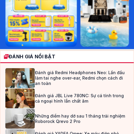
ĐÁNH GIÁ NỔI BẬT
Đánh giá Redmi Headphones Neo: Lần đầu
làm tai nghe over-ear, Redmi chọn cách đi
an toàn
Đánh giá JBL Live 780NC: Sự cá tính trong
cả ngoại hình lẫn chất âm
Những điểm hay dở sau 1 tháng trải nghiệm
Roborock Qrevo 2 Pro
Đánh giá YADEA Omee: Xe máy điện nhỏ