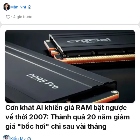
Mẫn Nhi
✔
4 giờ trước
Cơn khát AI khiến giá RAM bật ngược
về thời 2007: Thành quả 20 năm giảm
giá "bốc hơi" chỉ sau vài tháng
Kiều My
✔