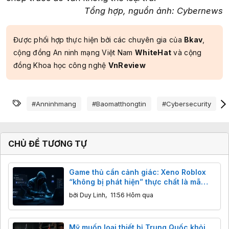
Tổng hợp, nguồn ảnh: Cybernews
Được phối hợp thực hiện bởi các chuyên gia của
Bkav
,
cộng đồng An ninh mạng Việt Nam
WhiteHat
và cộng
đồng Khoa học công nghệ
VnReview
Từ khóa
#anninhmang
#baomatthongtin
#cybersecurity
CHỦ ĐỀ TƯƠNG TỰ
Game thủ cần cảnh giác: Xeno Roblox
“không bị phát hiện” thực chất là mã
độc đánh cắp dữ liệu
bởi
Duy Linh
,
11:56 Hôm qua
Mỹ muốn loại thiết bị Trung Quốc khỏi