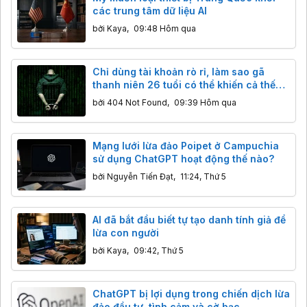
các trung tâm dữ liệu AI
bởi
Kaya
,
09:48 Hôm qua
Chỉ dùng tài khoản rò rỉ, làm sao gã
thanh niên 26 tuổi có thể khiến cả thế
giới rúng động?
bởi
404 Not Found
,
09:39 Hôm qua
Mạng lưới lừa đảo Poipet ở Campuchia
sử dụng ChatGPT hoạt động thế nào?
bởi
Nguyễn Tiến Đạt
,
11:24, Thứ 5
AI đã bắt đầu biết tự tạo danh tính giả để
lừa con người
bởi
Kaya
,
09:42, Thứ 5
ChatGPT bị lợi dụng trong chiến dịch lừa
đảo đầu tư, tình cảm và cờ bạc