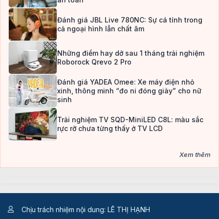
Đánh giá JBL Live 780NC: Sự cá tính trong
cả ngoại hình lẫn chất âm
Những điểm hay dở sau 1 tháng trải nghiệm
Roborock Qrevo 2 Pro
Đánh giá YADEA Omee: Xe máy điện nhỏ
xinh, thông minh “đo ni đóng giày” cho nữ
sinh
Trải nghiệm TV SQD-MiniLED C8L: màu sắc
rực rỡ chưa từng thấy ở TV LCD
Xem thêm
Chịu trách nhiệm nội dung: LÊ THỊ HẠNH