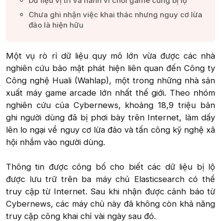
Dữ liệu vị trí và hành vi chơi game cũng bị lộ​
Chưa ghi nhận việc khai thác nhưng nguy cơ lừa
đảo là hiện hữu​
Một vụ rò rỉ dữ liệu quy mô lớn vừa được các nhà
nghiên cứu bảo mật phát hiện liên quan đến Công ty
Công nghệ Huali (Wahlap), một trong những nhà sản
xuất máy game arcade lớn nhất thế giới. Theo nhóm
nghiên cứu của Cybernews, khoảng 18,9 triệu bản
ghi người dùng đã bị phơi bày trên Internet, làm dấy
lên lo ngại về nguy cơ lừa đảo và tấn công kỹ nghệ xã
hội nhắm vào người dùng.
Thông tin được công bố cho biết các dữ liệu bị lộ
được lưu trữ trên ba máy chủ Elasticsearch có thể
truy cập từ Internet. Sau khi nhận được cảnh báo từ
Cybernews, các máy chủ này đã không còn khả năng
truy cập công khai chỉ vài ngày sau đó.​