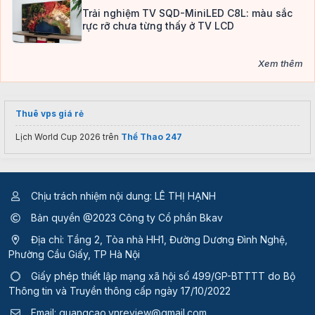
Trải nghiệm TV SQD-MiniLED C8L: màu sắc
rực rỡ chưa từng thấy ở TV LCD
Xem thêm
Thuê vps giá rẻ
Lịch World Cup 2026 trên
Thể Thao 247
Chịu trách nhiệm nội dung: LÊ THỊ HẠNH
Bản quyền @2023 Công ty Cổ phần Bkav
Địa chỉ: Tầng 2, Tòa nhà HH1, Đường Dương Đình Nghệ,
Phường Cầu Giấy, TP Hà Nội
Giấy phép thiết lập mạng xã hội số 499/GP-BTTTT
do Bộ
Thông tin và Truyền thông cấp ngày 17/10/2022
Email:
quangcao.vnreview@gmail.com