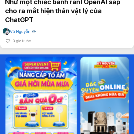
Như một chiếc bánh rán! OpenAI sắp
cho ra mắt hiện thân vật lý của
ChatGPT
Vũ Nguyễn
✔
3 giờ trước