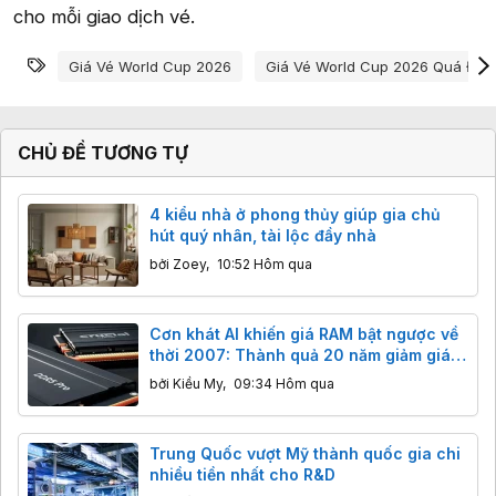
cho mỗi giao dịch vé.
Từ khóa
Giá Vé World Cup 2026
Giá Vé World Cup 2026 Quá Đắt
CHỦ ĐỀ TƯƠNG TỰ
4 kiểu nhà ở phong thủy giúp gia chủ
hút quý nhân, tài lộc đầy nhà
bởi
Zoey
,
10:52 Hôm qua
Cơn khát AI khiến giá RAM bật ngược về
thời 2007: Thành quả 20 năm giảm giá
"bốc hơi" chỉ sau vài tháng
bởi
Kiều My
,
09:34 Hôm qua
Trung Quốc vượt Mỹ thành quốc gia chi
nhiều tiền nhất cho R&D