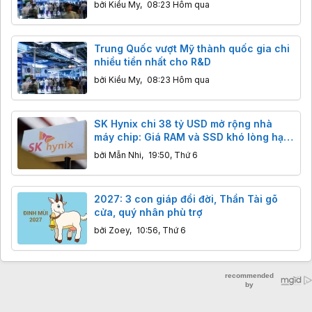
bởi
Kiều My
,
08:23 Hôm qua
Trung Quốc vượt Mỹ thành quốc gia chi
nhiều tiền nhất cho R&D
bởi
Kiều My
,
08:23 Hôm qua
SK Hynix chi 38 tỷ USD mở rộng nhà
máy chip: Giá RAM và SSD khó lòng hạ
nhiệt trước năm 2028
bởi
Mẫn Nhi
,
19:50, Thứ 6
2027: 3 con giáp đổi đời, Thần Tài gõ
cửa, quý nhân phù trợ
bởi
Zoey
,
10:56, Thứ 6