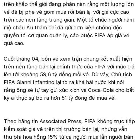
trên khắp thế giới đang phàn nàn rằng một lượng lớn
vé đã bị phe vé gom mua rồi bán lại với giá cực cao
trên các nền tảng trung gian. Một tổ chức người hâm
mộ châu Âu thậm chí đã gửi đơn kiện chống độc
quyền tới cơ quan quản lý, cáo buộc FIFA áp giá vé
quá cao.
Cuối tháng 04, bốn vé xem trận chung kết xuất hiện
trên nền tảng bán lại chính thức của FIFA với mức giá
lên tới khoảng 59,6 tỷ đồng mỗi vé. Dù vậy, Chủ tịch
FIFA Gianni Infantino lại tỏ ra khá hài hước khi nói
rằng ông sẽ tự tay gửi xúc xích và Coca-Cola cho bất
kỳ ai thực sự bỏ ra hơn 51 tỷ đồng để mua vé.
Theo hãng tin Associated Press, FIFA không trực tiếp
kiểm soát giá vé trên thị trường bán lại, nhưng vẫn
thu phí hoa hồng 15% từ cả người mua lẫn người bán