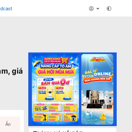
dcast
am, giá
Ẩn