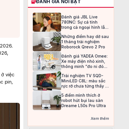
ĐÁNH GIÁ NỔI BẬT
Đánh giá JBL Live
780NC: Sự cá tính
trong cả ngoại hình lẫn
chất âm
Những điểm hay dở sau
1 tháng trải nghiệm
/2026.
Roborock Qrevo 2 Pro
026,
Đánh giá YADEA Omee:
Xe máy điện nhỏ xinh,
thông minh “đo ni đóng
giày” cho nữ sinh
 ở việc
Trải nghiệm TV SQD-
MiniLED C8L: màu sắc
c pin,
rực rỡ chưa từng thấy ở
TV LCD
5 điểm mình thích ở
robot hút bụi lau sàn
Dreame L50s Pro Ultra
Xem thêm