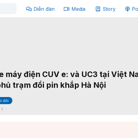
Diễn đàn
Media
Story
Po
 máy điện CUV e: và UC3 tại Việt N
phủ trạm đổi pin khắp Hà Nội
o dõi
:
1