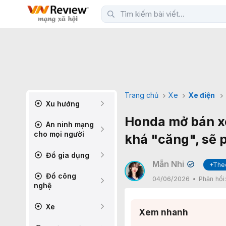
Trang chủ
Xe
Xe điện
Xu hướng
Honda mở bán xe
An ninh mạng
cho mọi người
khá "căng", sẽ 
Đồ gia dụng
Mẫn Nhi
+The
✔
Đồ công
04/06/2026
Phản hồi
nghệ
Xe
Xem nhanh