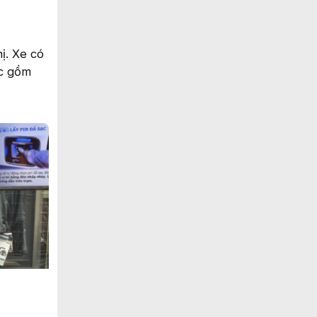
ị. Xe có
ắc gồm