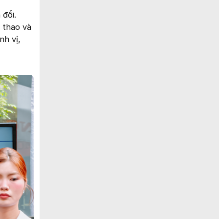
 đổi.
 thao và
nh vị,