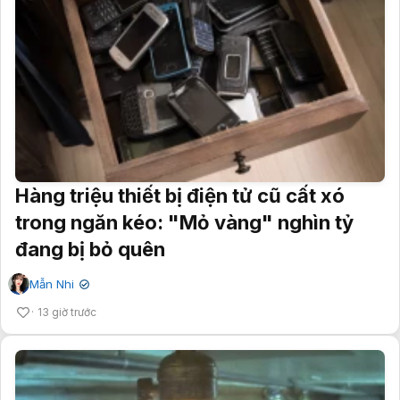
Hàng triệu thiết bị điện tử cũ cất xó
trong ngăn kéo: "Mỏ vàng" nghìn tỷ
đang bị bỏ quên
Mẫn Nhi
✔
13 giờ trước