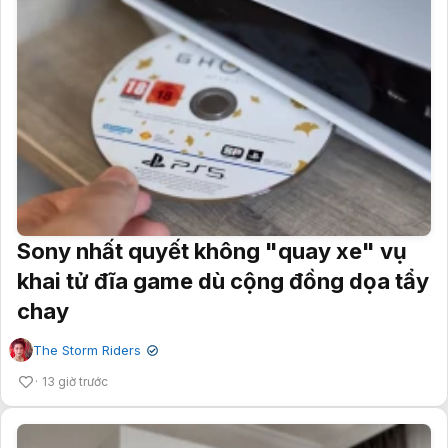
Sony nhất quyết không "quay xe" vụ
khai tử đĩa game dù cộng đồng dọa tẩy
chay
The Storm Riders
✔
13 giờ trước