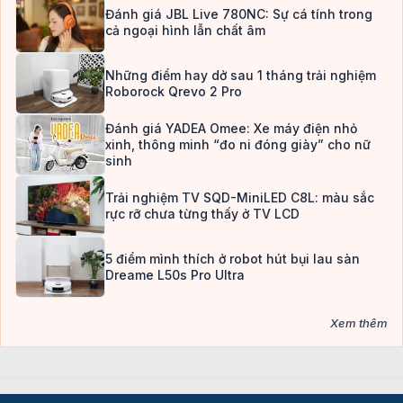
Đánh giá JBL Live 780NC: Sự cá tính trong
cả ngoại hình lẫn chất âm
Những điểm hay dở sau 1 tháng trải nghiệm
Roborock Qrevo 2 Pro
Đánh giá YADEA Omee: Xe máy điện nhỏ
xinh, thông minh “đo ni đóng giày” cho nữ
sinh
Trải nghiệm TV SQD-MiniLED C8L: màu sắc
rực rỡ chưa từng thấy ở TV LCD
5 điểm mình thích ở robot hút bụi lau sàn
Dreame L50s Pro Ultra
Xem thêm