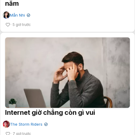
năm
Mẫn Nhi
✔
5 giờ trước
Internet giờ chẳng còn gì vui
The Storm Riders
✔
7 giờ trước