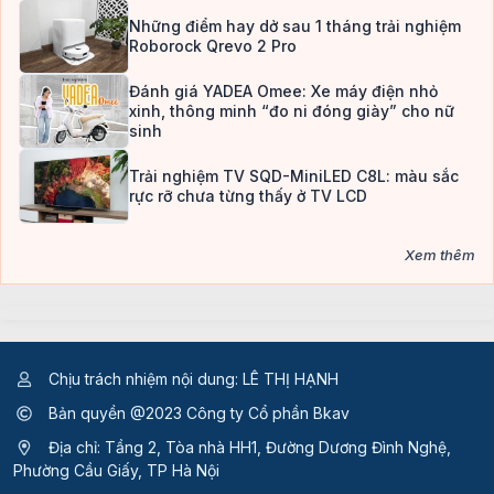
Những điểm hay dở sau 1 tháng trải nghiệm
Roborock Qrevo 2 Pro
Đánh giá YADEA Omee: Xe máy điện nhỏ
xinh, thông minh “đo ni đóng giày” cho nữ
sinh
Trải nghiệm TV SQD-MiniLED C8L: màu sắc
rực rỡ chưa từng thấy ở TV LCD
Xem thêm
Chịu trách nhiệm nội dung: LÊ THỊ HẠNH
Bản quyền @2023 Công ty Cổ phần Bkav
Địa chỉ: Tầng 2, Tòa nhà HH1, Đường Dương Đình Nghệ,
Phường Cầu Giấy, TP Hà Nội