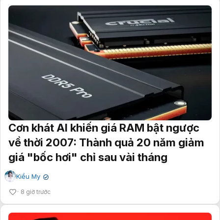
Cơn khát AI khiến giá RAM bật ngược
về thời 2007: Thành quả 20 năm giảm
giá "bốc hơi" chỉ sau vài tháng
Kiều My
✔
8 giờ trước