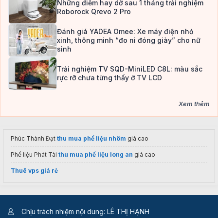
Những điểm hay dở sau 1 tháng trải nghiệm
Roborock Qrevo 2 Pro
Đánh giá YADEA Omee: Xe máy điện nhỏ
xinh, thông minh “đo ni đóng giày” cho nữ
sinh
Trải nghiệm TV SQD-MiniLED C8L: màu sắc
rực rỡ chưa từng thấy ở TV LCD
Xem thêm
Phúc Thành Đạt
thu mua phế liệu nhôm
giá cao
Phế liệu Phát Tài
thu mua phế liệu long an
giá cao
Thuê vps giá rẻ
Chịu trách nhiệm nội dung: LÊ THỊ HẠNH