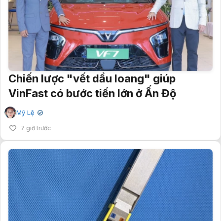
Chiến lược "vết dầu loang" giúp
VinFast có bước tiến lớn ở Ấn Độ
Mỹ Lệ
✔
7 giờ trước