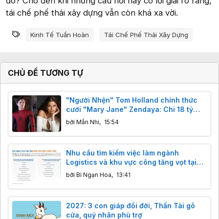
đó? Cho đến khi những câu hỏi này có lời giải rõ ràng,
tái chế phế thải xây dựng vẫn còn khá xa vời.
Từ khóa
Kinh Tế Tuần Hoàn
Tái Chế Phế Thải Xây Dựng
CHỦ ĐỀ TƯƠNG TỰ
"Người Nhện" Tom Holland chính thức
cưới "Mary Jane" Zendaya: Chi 18 tỷ
bao trọn điền trang, khách đến dự không
bởi
Mẫn Nhi
,
15:54
được mang điện thoại
Nhu cầu tìm kiếm việc làm ngành
Logistics và khu vực công tăng vọt tại
Việt Nam
bởi
Bỉ Ngạn Hoa
,
13:41
2027: 3 con giáp đổi đời, Thần Tài gõ
cửa, quý nhân phù trợ