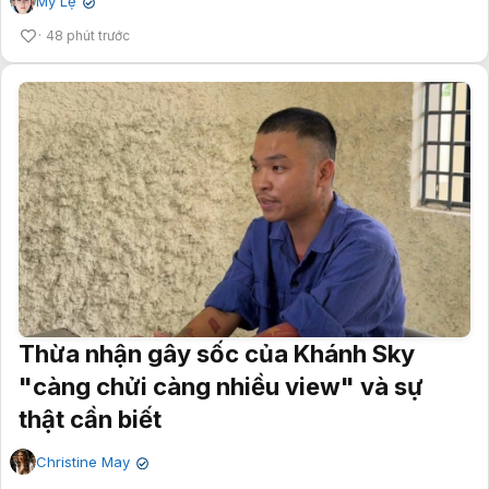
Mỹ Lệ
✔
48 phút trước
Thừa nhận gây sốc của Khánh Sky
"càng chửi càng nhiều view" và sự
thật cần biết
Christine May
✔