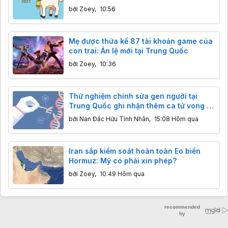
bởi
Zoey
,
10:56
Mẹ được thừa kế 87 tài khoản game của
con trai: Án lệ mới tại Trung Quốc
bởi
Zoey
,
10:36
Thử nghiệm chỉnh sửa gen người tại
Trung Quốc ghi nhận thêm ca tử vong ở
trẻ em trong vòng 2 tuần
bởi
Nan Đắc Hữu Tình Nhân
,
15:08 Hôm qua
Iran sắp kiểm soát hoàn toàn Eo biển
Hormuz: Mỹ có phải xin phép?
bởi
Zoey
,
10:49 Hôm qua