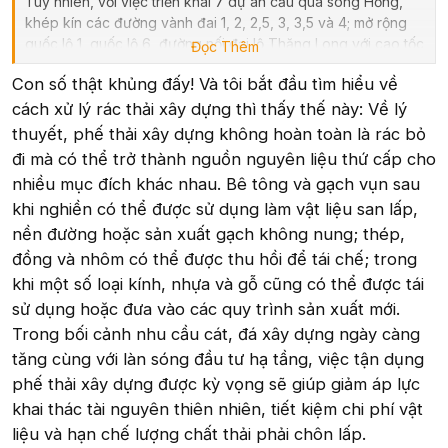
Tuy nhiên, với việc triển khai 7 dự án cầu qua sông Hồng,
khép kín các đường vành đai 1, 2, 2,5, 3, 3,5 và 4; mở rộng
quốc lộ 1, quốc lộ 6, đường nối đại lộ Thăng Long với cao tốc
Đọc Thêm
Hà Nội - Hòa Bình…, khối lượng phế thải xây dựng tăng gấp
Con số thật khủng đấy! Và tôi bắt đầu tìm hiểu về
4-5 lần, lên tới khoảng 10.000 tấn/ngày.
cách xử lý rác thải xây dựng thì thấy thế này: Về lý
thuyết, phế thải xây dựng không hoàn toàn là rác bỏ
đi mà có thể trở thành nguồn nguyên liệu thứ cấp cho
nhiều mục đích khác nhau. Bê tông và gạch vụn sau
khi nghiền có thể được sử dụng làm vật liệu san lấp,
nền đường hoặc sản xuất gạch không nung; thép,
đồng và nhôm có thể được thu hồi để tái chế; trong
khi một số loại kính, nhựa và gỗ cũng có thể được tái
sử dụng hoặc đưa vào các quy trình sản xuất mới.
Trong bối cảnh nhu cầu cát, đá xây dựng ngày càng
tăng cùng với làn sóng đầu tư hạ tầng, việc tận dụng
phế thải xây dựng được kỳ vọng sẽ giúp giảm áp lực
khai thác tài nguyên thiên nhiên, tiết kiệm chi phí vật
liệu và hạn chế lượng chất thải phải chôn lấp.