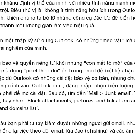
n khẳng định vị thế của mình với nhiều tính năng mạnh m
rội. Điều thú vị là, không ít tính năng hữu ích trong Outlo
h, khiến chúng ta bỏ lỡ những công cụ đắc lực để biến h
thành một không gian làm việc hiệu quả.
ơn một thập kỷ sử dụng Outlook, có những "mẹo vặt" mà 
rải nghiệm của mình.
u bảo vệ quyền riêng tư khỏi những "con mắt tò mò" của
g sử dụng "pixel theo dõi" ẩn trong email để biết liệu bạ
ặc dù Outlook có những cài đặt bảo vệ cơ bản, nhưng ch
ng cách vào `Outlook.com`, đăng nhập, chọn biểu tượng
 phải để mở cài đặt. Sau đó, tìm đến `Mail > Junk email`.
, hãy chọn `Block attachments, pictures, and links from 
nd domains list`.
cầu bạn phải tự tay kiểm duyệt những người gửi email, nh
hống lại việc theo dõi email, lừa đảo (phishing) và các âm