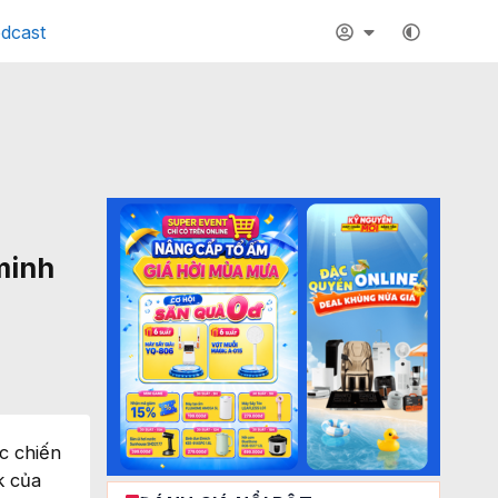
dcast
minh
c chiến
k của