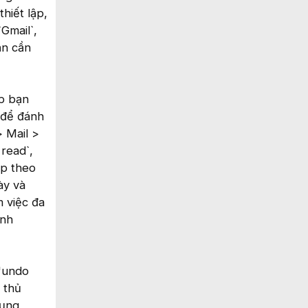
thiết lập,
Gmail`,
ạn cần
ép bạn
p để đánh
> Mail >
read`,
ếp theo
ày và
m việc đa
ành
 "undo
 thủ
dụng