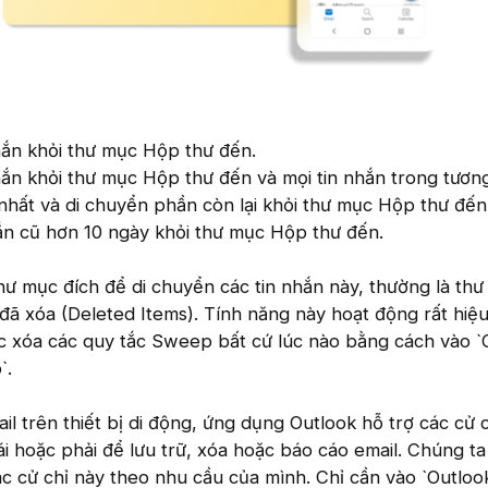
nhắn khỏi thư mục Hộp thư đến.
hắn khỏi thư mục Hộp thư đến và mọi tin nhắn trong tương 
 nhất và di chuyển phần còn lại khỏi thư mục Hộp thư đến
ắn cũ hơn 10 ngày khỏi thư mục Hộp thư đến.
ư mục đích để di chuyển các tin nhắn này, thường là th
đã xóa (Deleted Items). Tính năng này hoạt động rất hiệ
ặc xóa các quy tắc Sweep bất cứ lúc nào bằng cách vào `
`.
il trên thiết bị di động, ứng dụng Outlook hỗ trợ các cử c
ái hoặc phải để lưu trữ, xóa hoặc báo cáo email. Chúng t
ác cử chỉ này theo nhu cầu của mình. Chỉ cần vào `Outloo