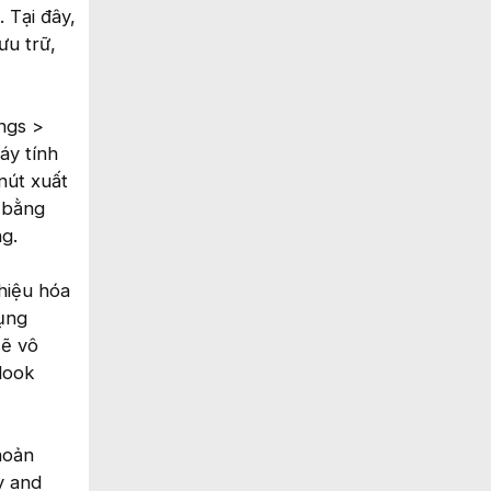
 Tại đây,
ưu trữ,
ngs >
áy tính
nút xuất
" bằng
g.
 hiệu hóa
dụng
sẽ vô
look
hoản
y and