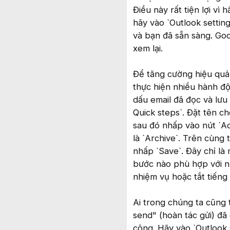
Điều này rất tiện lợi vì 
hãy vào `Outlook setting
và bạn đã sẵn sàng. Goog
xem lại.
Để tăng cường hiệu quả
thực hiện nhiều hành độ
dấu email đã đọc và lưu 
Quick steps`. Đặt tên c
sau đó nhấp vào nút `Ad
là `Archive`. Trên cùng
nhấp `Save`. Đây chỉ là 
bước nào phù hợp với nh
nhiệm vụ hoặc tắt tiếng
Ai trong chúng ta cũng 
send" (hoàn tác gửi) đã
công. Hãy vào `Outlook