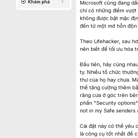
Khám phá
Microsoft cũng đang dầ
chí có những điểm vượt t
không được bật mặc địn
đến từ một mớ hỗn độn 
Theo Lifehacker, sau h
nên biết để tối ưu hóa t
Đầu tiên, hãy cùng nha
ty. Nhiều tổ chức thườn
thư của họ hay chưa. M
thể tăng cường thêm bằ
răng cưa ở góc trên bên
phần "Security options"
not in my Safe senders a
Cài đặt này có thể yêu 
là công cụ tốt nhất để c