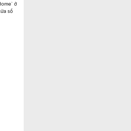
`Home` ở
cửa sổ