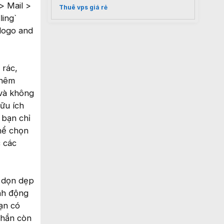
> Mail >
Thuê vps giá rẻ
ling`
logo and
 rác,
thêm
 và không
hữu ích
 bạn chỉ
thể chọn
c các
g dọn dẹp
ành động
bạn có
phần còn