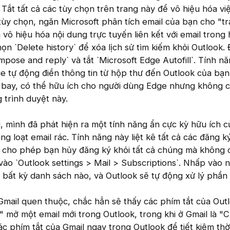
. Tắt tất cả các tùy chọn trên trang này để vô hiệu hóa vi
tùy chọn, ngăn Microsoft phân tích email của bạn cho "tr
 vô hiệu hóa nội dung trực tuyến liên kết với email trong
ọn `Delete history` để xóa lịch sử tìm kiếm khỏi Outlook.
mpose and reply` và tắt `Microsoft Edge Autofill`. Tính n
e tự động điền thông tin từ hộp thư đến Outlook của bạn
n bay, có thể hữu ích cho người dùng Edge nhưng không c
 trình duyệt này.
u, mình đã phát hiện ra một tính năng ẩn cực kỳ hữu ích c
g loạt email rác. Tính năng này liệt kê tất cả các đăng k
 cho phép bạn hủy đăng ký khỏi tất cả chúng mà không
vào `Outlook settings > Mail > Subscriptions`. Nhấp vào 
bất kỳ danh sách nào, và Outlook sẽ tự động xử lý phần c
mail quen thuộc, chắc hẳn sẽ thấy các phím tắt của Outl
N" mở một email mới trong Outlook, trong khi ở Gmail là "C"
c phím tắt của Gmail ngay trong Outlook để tiết kiệm thời