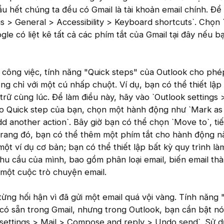
hầu hết chúng ta đều có Gmail là tài khoản email chính. Để 
s > General > Accessibility > Keyboard shortcuts`. Chọn `
le có liệt kê tất cả các phím tắt của Gmail tại đây nếu b
 công việc, tính năng "Quick steps" của Outlook cho ph
ng chỉ với một cú nhấp chuột. Ví dụ, bạn có thể thiết lậ
trữ cùng lúc. Để làm điều này, hãy vào `Outlook settings 
ho Quick step của bạn, chọn một hành động như `Mark as 
d another action`. Bây giờ bạn có thể chọn `Move to`, ti
 trang đó, bạn có thể thêm một phím tắt cho hành động n
một ví dụ cơ bản; bạn có thể thiết lập bất kỳ quy trình là
u cầu của mình, bao gồm phân loại email, biến email th
 một cuộc trò chuyện email.
từng hối hận vì đã gửi một email quá vội vàng. Tính năng
 có sẵn trong Gmail, nhưng trong Outlook, bạn cần bật nó
 settings > Mail > Compose and reply > Undo send`. Sử 