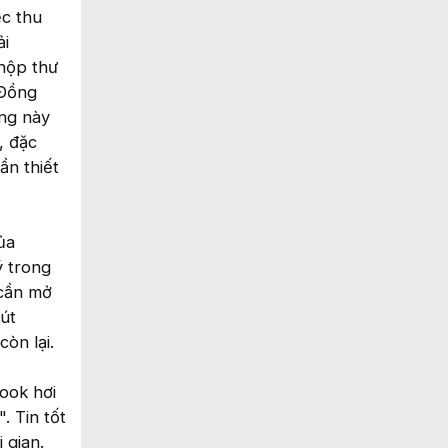
ệc thu
ải
 hộp thư
 Đồng
ăng này
, đặc
ần thiết
ủa
ý trong
 cần mở
nút
òn lại.
ook hơi
. Tin tốt
 gian.