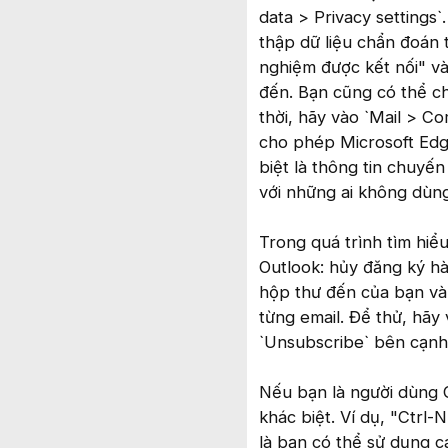
data > Privacy settings`
thập dữ liệu chẩn đoán 
nghiệm được kết nối" và
đến. Bạn cũng có thể ch
thời, hãy vào `Mail > Co
cho phép Microsoft Edg
biệt là thông tin chuyế
với những ai không dùng
Trong quá trình tìm hiể
Outlook: hủy đăng ký hàn
hộp thư đến của bạn và
từng email. Để thử, hãy 
`Unsubscribe` bên cạnh 
Nếu bạn là người dùng G
khác biệt. Ví dụ, "Ctrl-
là bạn có thể sử dụng cá