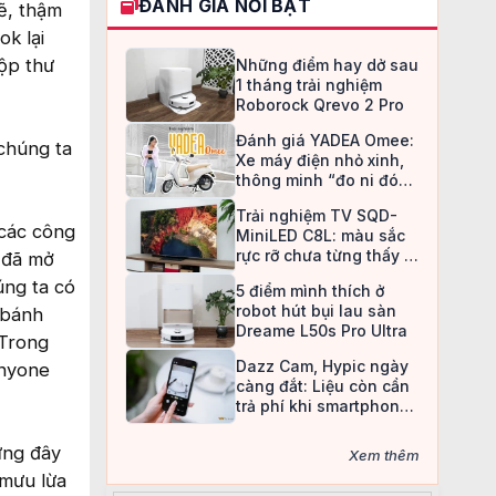
ĐÁNH GIÁ NỔI BẬT
ẽ, thậm
ok lại
ộp thư
Những điểm hay dở sau
1 tháng trải nghiệm
Roborock Qrevo 2 Pro
Đánh giá YADEA Omee:
chúng ta
Xe máy điện nhỏ xinh,
thông minh “đo ni đóng
giày” cho nữ sinh
Trải nghiệm TV SQD-
 các công
MiniLED C8L: màu sắc
rực rỡ chưa từng thấy ở
n đã mở
TV LCD
úng ta có
5 điểm mình thích ở
robot hút bụi lau sàn
 bánh
Dreame L50s Pro Ultra
 Trong
Dazz Cam, Hypic ngày
anyone
càng đắt: Liệu còn cần
trả phí khi smartphone
đã làm được tất cả?
ưng đây
Xem thêm
 mưu lừa