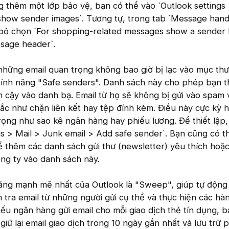
 thêm một lớp bảo vệ, bạn có thể vào `Outlook settings 
show sender images`. Tương tự, trong tab `Message hand
y bỏ chọn `For shopping-related messages show a sender 
ssage header`.
hững email quan trọng không bao giờ bị lạc vào mục thư
tính năng "Safe senders". Danh sách này cho phép bạn 
n cậy vào danh bạ. Email từ họ sẽ không bị gửi vào spam
tắc như chặn liên kết hay tệp đính kèm. Điều này cực kỳ 
ọng như sao kê ngân hàng hay phiếu lương. Để thiết lập,
gs > Mail > Junk email > Add safe sender`. Bạn cũng có 
 để thêm các danh sách gửi thư (newsletter) yêu thích hoặ
ng ty vào danh sách này.
ăng mạnh mẽ nhất của Outlook là "Sweep", giúp tự độn
 tra email từ những người gửi cụ thể và thực hiện các h
nếu ngân hàng gửi email cho mỗi giao dịch thẻ tín dụng, 
iữ lại email giao dịch trong 10 ngày gần nhất và lưu trữ 