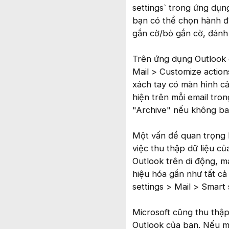
settings` trong ứng dụn
bạn có thể chọn hành độ
gắn cờ/bỏ gắn cờ, đánh 
Trên ứng dụng Outlook 
Mail > Customize action
xách tay có màn hình c
hiện trên mỗi email tro
"Archive" nếu không bao
Một vấn đề quan trọng k
việc thu thập dữ liệu c
Outlook trên di động, m
hiệu hóa gần như tất cả
settings > Mail > Smart 
Microsoft cũng thu thập 
Outlook của bạn. Nếu mu