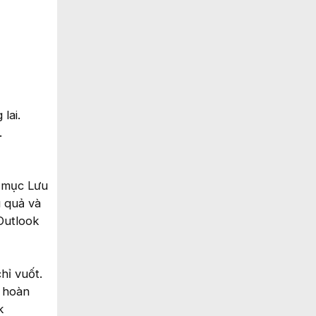
lai.
.
ư mục Lưu
u quả và
Outlook
hỉ vuốt.
a hoàn
k