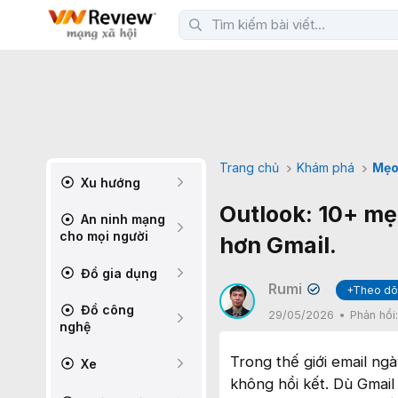
Trang chủ
Khám phá
Mẹo
Xu hướng
Outlook: 10+ mẹ
An ninh mạng
cho mọi người
hơn Gmail.
Đồ gia dụng
Rumi
+Theo dõ
✔
Đồ công
29/05/2026
Phản hồi
nghệ
Trong thế giới email ngà
Xe
không hồi kết. Dù Gmail