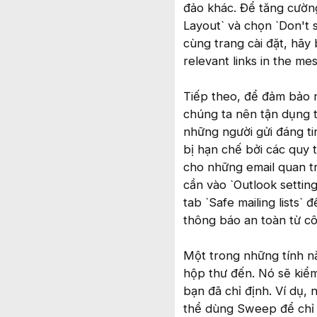
đảo khác. Để tăng cường
Layout` và chọn `Don't 
cùng trang cài đặt, hã
relevant links in the me
Tiếp theo, để đảm bảo n
chúng ta nên tận dụng 
những người gửi đáng ti
bị hạn chế bởi các quy 
cho những email quan tr
cần vào `Outlook settin
tab `Safe mailing lists`
thông báo an toàn từ cô
Một trong những tính n
hộp thư đến. Nó sẽ kiểm
bạn đã chỉ định. Ví dụ, 
thể dùng Sweep để chỉ g