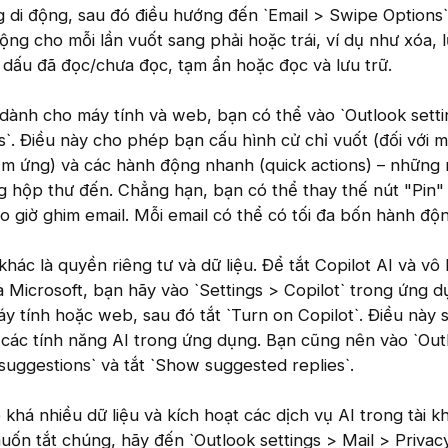
g di động, sau đó điều hướng đến `Email > Swipe Options`.
ng cho mỗi lần vuốt sang phải hoặc trái, ví dụ như xóa, l
dấu đã đọc/chưa đọc, tạm ẩn hoặc đọc và lưu trữ.
dành cho máy tính và web, bạn có thể vào `Outlook setti
s`. Điều này cho phép bạn cấu hình cử chỉ vuốt (đối với m
ảm ứng) và các hành động nhanh (quick actions) – những 
ng hộp thư đến. Chẳng hạn, bạn có thể thay thế nút "Pin
 giờ ghim email. Mỗi email có thể có tối đa bốn hành độn
hác là quyền riêng tư và dữ liệu. Để tắt Copilot AI và vô
ủa Microsoft, bạn hãy vào `Settings > Copilot` trong ứng 
áy tính hoặc web, sau đó tắt `Turn on Copilot`. Điều này 
 các tính năng AI trong ứng dụng. Bạn cũng nên vào `Out
suggestions` và tắt `Show suggested replies`.
khá nhiều dữ liệu và kích hoạt các dịch vụ AI trong tài k
ốn tắt chúng, hãy đến `Outlook settings > Mail > Privac