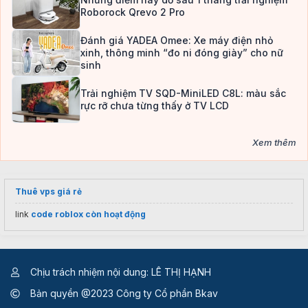
Roborock Qrevo 2 Pro
Đánh giá YADEA Omee: Xe máy điện nhỏ
xinh, thông minh “đo ni đóng giày” cho nữ
sinh
Trải nghiệm TV SQD-MiniLED C8L: màu sắc
rực rỡ chưa từng thấy ở TV LCD
Xem thêm
Thuê vps giá rẻ
link
code roblox còn hoạt động
Chịu trách nhiệm nội dung: LÊ THỊ HẠNH
Bản quyền @2023 Công ty Cổ phần Bkav