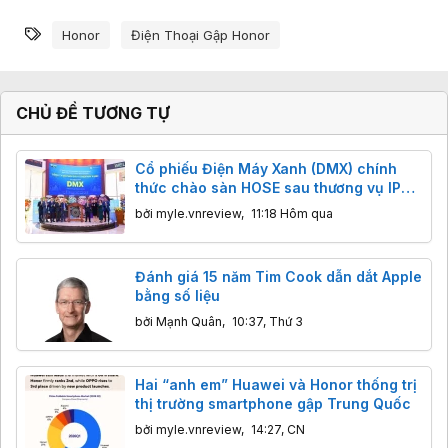
Từ khóa
Honor
Điện Thoại Gập Honor
CHỦ ĐỀ TƯƠNG TỰ
Cổ phiếu Điện Máy Xanh (DMX) chính
thức chào sàn HOSE sau thương vụ IPO
tỷ đô
bởi
myle.vnreview
,
11:18 Hôm qua
Đánh giá 15 năm Tim Cook dẫn dắt Apple
bằng số liệu
bởi
Mạnh Quân
,
10:37, Thứ 3
Hai “anh em” Huawei và Honor thống trị
thị trường smartphone gập Trung Quốc
bởi
myle.vnreview
,
14:27, CN